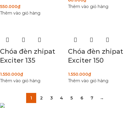
60.000
₫
550.000
₫
Thêm vào giỏ hàng
Thêm vào giỏ hàng
Chóa đèn zhipat
Chóa đèn zhipat
Exciter 135
Exciter 150
1.550.000
₫
1.550.000
₫
Thêm vào giỏ hàng
Thêm vào giỏ hàng
1
2
3
4
5
6
7
→
Condimentum adipiscing vel neque dis nam parturient orci at
scelerisque neque dis nam parturient.