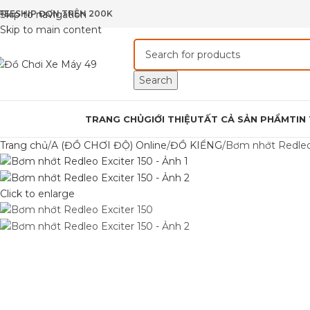
REESHIP ĐƠN TRÊN 200K
Skip to navigation
Skip to main content
Search
rowse Categories
TRANG CHỦ
GIỚI THIỆU
TẤT CẢ SẢN PHẨM
TIN
Trang chủ
A (ĐỒ CHƠI ĐỘ) Online
ĐỒ KIỂNG
Bơm nhớt Redleo 
Click to enlarge