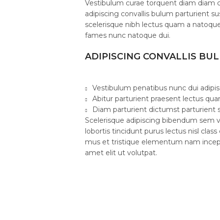
Vestibulum curae torquent diam diam 
adipiscing convallis bulum parturient su
scelerisque nibh lectus quam a natoque
fames nunc natoque dui.
ADIPISCING CONVALLIS BU
Vestibulum penatibus nunc dui adipis
Abitur parturient praesent lectus qu
Diam parturient dictumst parturient s
Scelerisque adipiscing bibendum sem ve
lobortis tincidunt purus lectus nisl cl
mus et tristique elementum nam incept
amet elit ut volutpat.