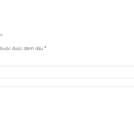
0”
*
t buộc được đánh dấu