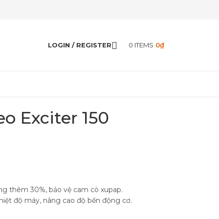
LOGIN / REGISTER
0
ITEMS
0
₫
o Exciter 150
lòng thêm 30%, bảo vệ cam cò xupap.
nhiệt độ máy, nâng cao độ bền động cơ.