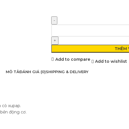
THÊM 
Add to compare
Add to wishlist
MÔ TẢ
ĐÁNH GIÁ (0)
SHIPPING & DELIVERY
 cò xupap.
 bền động cơ.