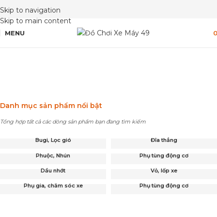
Skip to navigation
Skip to main content
MENU
Danh mục sản phẩm nổi bật
Tổng hợp tất cả các dòng sản phẩm bạn đang tìm kiếm
Bugi, Lọc gió
Đĩa thắng
Phuộc, Nhún
Phụ tùng động cơ
Dầu nhớt
Vỏ, lốp xe
Phụ gia, chăm sóc xe
Phụ tùng động cơ
brazino brasil
Casino é um