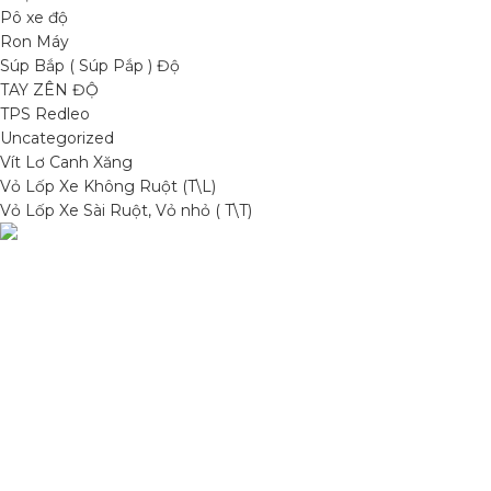
Pô xe độ
Ron Máy
Súp Bắp ( Súp Pắp ) Độ
TAY ZÊN ĐỘ
TPS Redleo
Uncategorized
Vít Lơ Canh Xăng
Vỏ Lốp Xe Không Ruột (T\L)
Vỏ Lốp Xe Sài Ruột, Vỏ nhỏ ( T\T)
Condimentum adipiscing vel neque dis nam parturient orci at
scelerisque neque dis nam parturient.
Quốc lộ 20, Lộc An, Bảo Lâm, Lâm Đồng
Phone: 0329393941 ( Trí )
Email: phutungxemayminhhung@gmail.com
DANH MỤC SẢN PHẨM