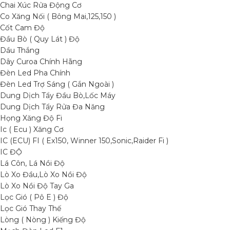
Chai Xúc Rửa Động Cơ
Co Xăng Nối ( Bông Mai,125,150 )
Cốt Cam Độ
Đầu Bò ( Quy Lát ) Độ
Dầu Thắng
Dây Curoa Chính Hãng
Đèn Led Pha Chính
Đèn Led Trợ Sáng ( Gắn Ngoài )
Dung Dịch Tẩy Đầu Bò,Lốc Máy
Dung Dịch Tẩy Rửa Đa Năng
Họng Xăng Độ Fi
Ic ( Ecu ) Xăng Cơ
IC (ECU) FI ( Ex150, Winner 150,Sonic,Raider Fi )
IC ĐỘ
Lá Côn, Lá Nồi Độ
Lò Xo Đầu,Lò Xo Nồi Độ
Lò Xo Nồi Độ Tay Ga
Lọc Gió ( Pô E ) Độ
Lọc Gió Thay Thế
Lòng ( Nòng ) Kiếng Độ