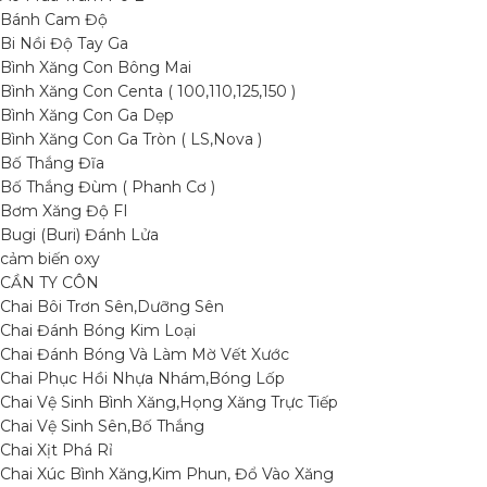
Bánh Cam Độ
Bi Nồi Độ Tay Ga
Bình Xăng Con Bông Mai
Bình Xăng Con Centa ( 100,110,125,150 )
Bình Xăng Con Ga Dẹp
Bình Xăng Con Ga Tròn ( LS,Nova )
Bố Thắng Đĩa
Bố Thắng Đùm ( Phanh Cơ )
Bơm Xăng Độ FI
Bugi (Buri) Đánh Lửa
cảm biến oxy
CẦN TY CÔN
Chai Bôi Trơn Sên,Dưỡng Sên
Chai Đánh Bóng Kim Loại
Chai Đánh Bóng Và Làm Mờ Vết Xước
Chai Phục Hồi Nhựa Nhám,Bóng Lốp
Chai Vệ Sinh Bình Xăng,Họng Xăng Trực Tiếp
Chai Vệ Sinh Sên,Bố Thắng
Chai Xịt Phá Rỉ
Chai Xúc Bình Xăng,Kim Phun, Đổ Vào Xăng