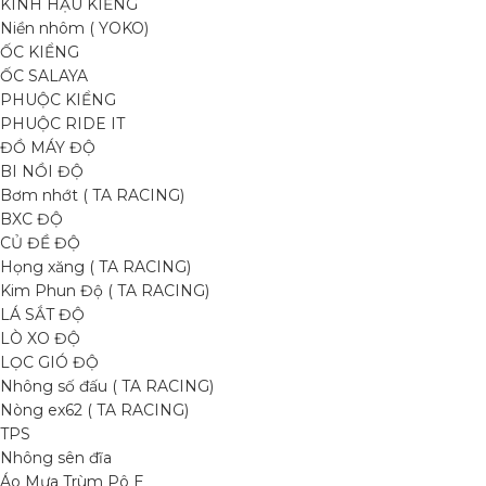
KÍNH HẬU KIỂNG
Niền nhôm ( YOKO)
ỐC KIỂNG
ỐC SALAYA
PHUỘC KIỂNG
PHUỘC RIDE IT
ĐỒ MÁY ĐỘ
BI NỒI ĐỘ
Bơm nhớt ( TA RACING)
BXC ĐỘ
CỦ ĐỀ ĐỘ
Họng xăng ( TA RACING)
Kim Phun Độ ( TA RACING)
LÁ SẮT ĐỘ
LÒ XO ĐỘ
LỌC GIÓ ĐỘ
Nhông số đấu ( TA RACING)
Nòng ex62 ( TA RACING)
TPS
Nhông sên đĩa
Áo Mưa Trùm Pô E