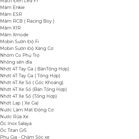
Mạch Đèn Led F1
Mâm Enkie
Mâm ESR
Mâm RCB ( Racing Boy )
Mâm X1R
Mâm Xmode
Mobin Sườn Độ Fi
Mobin Sườn Độ Xăng Cơ
Nhóm Co Phụ Trợ
Nhông sên đĩa
Nhớt 4T Tay Ga ( BánTổng Hợp)
Nhớt 4T Tay Ga ( Tổng Hợp)
Nhớt 4T Xe Số ( Gốc Khoáng)
Nhớt 4T Xe Số (Bán Tổng Hợp)
Nhớt 4T Xe Số (Tổng Hợp)
Nhớt Lap ( Xe Ga)
Nước Làm Mát Động Cơ
Nước Rửa Xe
Ốc Inox Salaya
Ốc Titan Gr5
Phụ Gia - Chăm Sóc xe