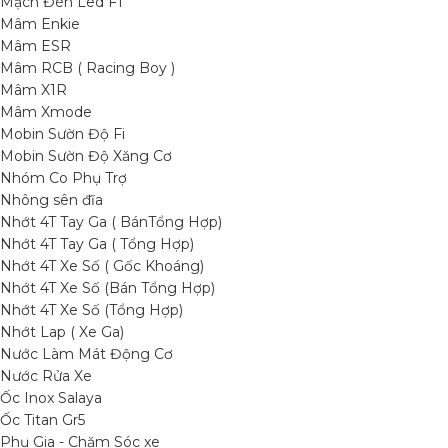
Mạch Đèn Led F1
Mâm Enkie
Mâm ESR
Mâm RCB ( Racing Boy )
Mâm X1R
Mâm Xmode
Mobin Sườn Độ Fi
Mobin Sườn Độ Xăng Cơ
Nhóm Co Phụ Trợ
Nhông sên đĩa
Nhớt 4T Tay Ga ( BánTổng Hợp)
Nhớt 4T Tay Ga ( Tổng Hợp)
Nhớt 4T Xe Số ( Gốc Khoáng)
Nhớt 4T Xe Số (Bán Tổng Hợp)
Nhớt 4T Xe Số (Tổng Hợp)
Nhớt Lap ( Xe Ga)
Nước Làm Mát Động Cơ
Nước Rửa Xe
Ốc Inox Salaya
Ốc Titan Gr5
Phụ Gia - Chăm Sóc xe