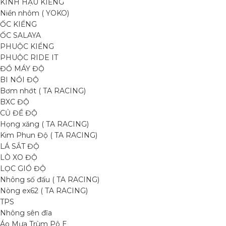
KÍNH HẬU KIỂNG
Niền nhôm ( YOKO)
ỐC KIỂNG
ỐC SALAYA
PHUỘC KIỂNG
PHUỘC RIDE IT
ĐỒ MÁY ĐỘ
BI NỒI ĐỘ
Bơm nhớt ( TA RACING)
BXC ĐỘ
CỦ ĐỀ ĐỘ
Họng xăng ( TA RACING)
Kim Phun Độ ( TA RACING)
LÁ SẮT ĐỘ
LÒ XO ĐỘ
LỌC GIÓ ĐỘ
Nhông số đấu ( TA RACING)
Nòng ex62 ( TA RACING)
TPS
Nhông sên đĩa
Áo Mưa Trùm Pô E