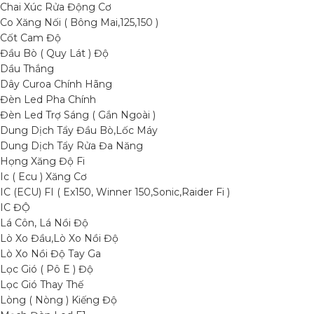
Chai Xúc Rửa Động Cơ
Co Xăng Nối ( Bông Mai,125,150 )
Cốt Cam Độ
Đầu Bò ( Quy Lát ) Độ
Dầu Thắng
Dây Curoa Chính Hãng
Đèn Led Pha Chính
Đèn Led Trợ Sáng ( Gắn Ngoài )
Dung Dịch Tẩy Đầu Bò,Lốc Máy
Dung Dịch Tẩy Rửa Đa Năng
Họng Xăng Độ Fi
Ic ( Ecu ) Xăng Cơ
IC (ECU) FI ( Ex150, Winner 150,Sonic,Raider Fi )
IC ĐỘ
Lá Côn, Lá Nồi Độ
Lò Xo Đầu,Lò Xo Nồi Độ
Lò Xo Nồi Độ Tay Ga
Lọc Gió ( Pô E ) Độ
Lọc Gió Thay Thế
Lòng ( Nòng ) Kiếng Độ