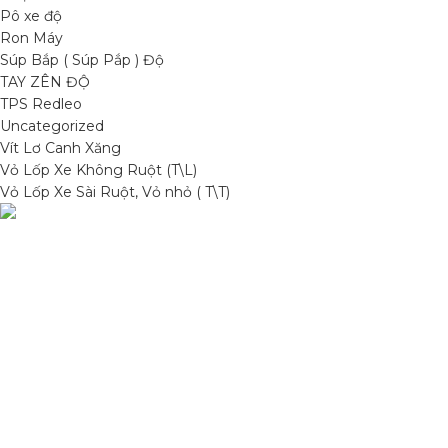
Pô xe độ
Ron Máy
Súp Bắp ( Súp Pắp ) Độ
TAY ZÊN ĐỘ
TPS Redleo
Uncategorized
Vít Lơ Canh Xăng
Vỏ Lốp Xe Không Ruột (T\L)
Vỏ Lốp Xe Sài Ruột, Vỏ nhỏ ( T\T)
Condimentum adipiscing vel neque dis nam parturient orci at
scelerisque neque dis nam parturient.
Quốc lộ 20, Lộc An, Bảo Lâm, Lâm Đồng
Phone: 0329393941 ( Trí )
Email: phutungxemayminhhung@gmail.com
DANH MỤC SẢN PHẨM