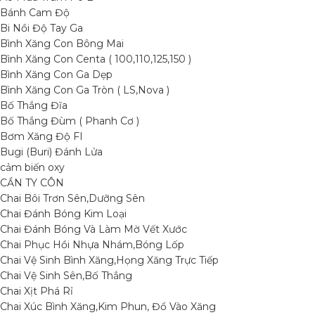
Bánh Cam Độ
Bi Nồi Độ Tay Ga
Bình Xăng Con Bông Mai
Bình Xăng Con Centa ( 100,110,125,150 )
Bình Xăng Con Ga Dẹp
Bình Xăng Con Ga Tròn ( LS,Nova )
Bố Thắng Đĩa
Bố Thắng Đùm ( Phanh Cơ )
Bơm Xăng Độ FI
Bugi (Buri) Đánh Lửa
cảm biến oxy
CẦN TY CÔN
Chai Bôi Trơn Sên,Dưỡng Sên
Chai Đánh Bóng Kim Loại
Chai Đánh Bóng Và Làm Mờ Vết Xước
Chai Phục Hồi Nhựa Nhám,Bóng Lốp
Chai Vệ Sinh Bình Xăng,Họng Xăng Trực Tiếp
Chai Vệ Sinh Sên,Bố Thắng
Chai Xịt Phá Rỉ
Chai Xúc Bình Xăng,Kim Phun, Đổ Vào Xăng