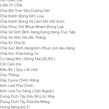
cảm biến oxy
CẦN TY CÔN
Chai Bôi Trơn Sên,Dưỡng Sên
Chai Đánh Bóng Kim Loại
Chai Đánh Bóng Và Làm Mờ Vết Xước
Chai Phục Hồi Nhựa Nhám,Bóng Lốp
Chai Vệ Sinh Bình Xăng,Họng Xăng Trực Tiếp
Chai Vệ Sinh Sên,Bố Thắng
Chai Xịt Phá Rỉ
Chai Xúc Bình Xăng,Kim Phun, Đổ Vào Xăng
Chai Xúc Rửa Động Cơ
Co Xăng Nối ( Bông Mai,125,150 )
Cốt Cam Độ
Đầu Bò ( Quy Lát ) Độ
Dầu Thắng
Dây Curoa Chính Hãng
Đèn Led Pha Chính
Đèn Led Trợ Sáng ( Gắn Ngoài )
Dung Dịch Tẩy Đầu Bò,Lốc Máy
Dung Dịch Tẩy Rửa Đa Năng
Họng Xăng Độ Fi