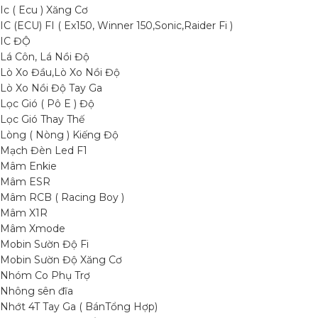
Ic ( Ecu ) Xăng Cơ
IC (ECU) FI ( Ex150, Winner 150,Sonic,Raider Fi )
IC ĐỘ
Lá Côn, Lá Nồi Độ
Lò Xo Đầu,Lò Xo Nồi Độ
Lò Xo Nồi Độ Tay Ga
Lọc Gió ( Pô E ) Độ
Lọc Gió Thay Thế
Lòng ( Nòng ) Kiếng Độ
Mạch Đèn Led F1
Mâm Enkie
Mâm ESR
Mâm RCB ( Racing Boy )
Mâm X1R
Mâm Xmode
Mobin Sườn Độ Fi
Mobin Sườn Độ Xăng Cơ
Nhóm Co Phụ Trợ
Nhông sên đĩa
Nhớt 4T Tay Ga ( BánTổng Hợp)