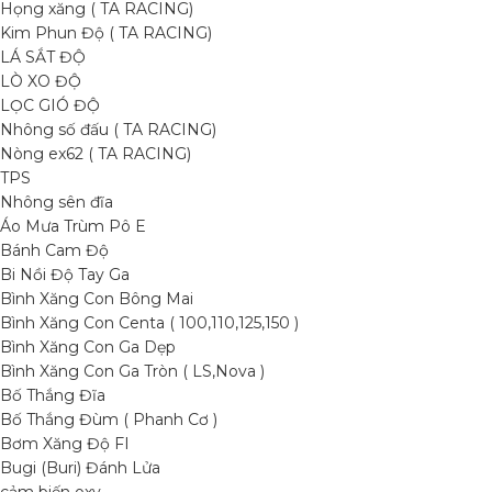
Họng xăng ( TA RACING)
Kim Phun Độ ( TA RACING)
LÁ SẮT ĐỘ
LÒ XO ĐỘ
LỌC GIÓ ĐỘ
Nhông số đấu ( TA RACING)
Nòng ex62 ( TA RACING)
TPS
Nhông sên đĩa
Áo Mưa Trùm Pô E
Bánh Cam Độ
Bi Nồi Độ Tay Ga
Bình Xăng Con Bông Mai
Bình Xăng Con Centa ( 100,110,125,150 )
Bình Xăng Con Ga Dẹp
Bình Xăng Con Ga Tròn ( LS,Nova )
Bố Thắng Đĩa
Bố Thắng Đùm ( Phanh Cơ )
Bơm Xăng Độ FI
Bugi (Buri) Đánh Lửa