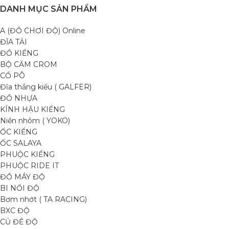
DANH MỤC SẢN PHẨM
A (ĐỒ CHƠI ĐỘ) Online
ĐĨA TẢI
ĐỒ KIỂNG
BỘ CĂM CROM
CỔ PÔ
Đĩa thắng kiểu ( GALFER)
ĐỒ NHỰA
KÍNH HẬU KIỂNG
Niền nhôm ( YOKO)
ỐC KIỂNG
ỐC SALAYA
PHUỘC KIỂNG
PHUỘC RIDE IT
ĐỒ MÁY ĐỘ
BI NỒI ĐỘ
Bơm nhớt ( TA RACING)
BXC ĐỘ
CỦ ĐỀ ĐỘ