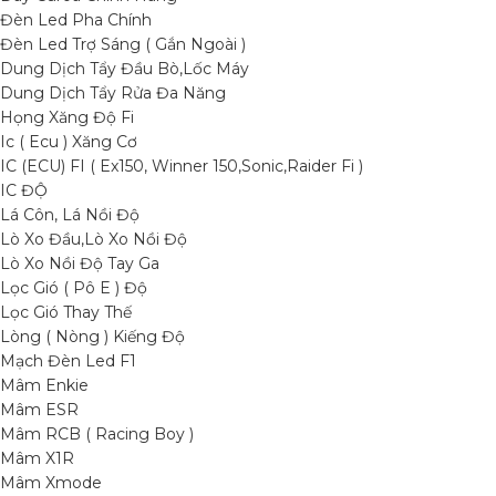
Đèn Led Pha Chính
Đèn Led Trợ Sáng ( Gắn Ngoài )
Dung Dịch Tẩy Đầu Bò,Lốc Máy
Dung Dịch Tẩy Rửa Đa Năng
Họng Xăng Độ Fi
Ic ( Ecu ) Xăng Cơ
IC (ECU) FI ( Ex150, Winner 150,Sonic,Raider Fi )
IC ĐỘ
Lá Côn, Lá Nồi Độ
Lò Xo Đầu,Lò Xo Nồi Độ
Lò Xo Nồi Độ Tay Ga
Lọc Gió ( Pô E ) Độ
Lọc Gió Thay Thế
Lòng ( Nòng ) Kiếng Độ
Mạch Đèn Led F1
Mâm Enkie
Mâm ESR
Mâm RCB ( Racing Boy )
Mâm X1R
Mâm Xmode