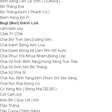
Bình Xăng Con Ga Tròn ( LS,Nova )
Bố Thắng Đĩa
Bố Thắng Đùm ( Phanh Cơ )
Bơm Xăng Độ FI
Bugi (Buri) Đánh Lửa
cảm biến oxy
CẦN TY CÔN
Chai Bôi Trơn Sên,Dưỡng Sên
Chai Đánh Bóng Kim Loại
Chai Đánh Bóng Và Làm Mờ Vết Xước
Chai Phục Hồi Nhựa Nhám,Bóng Lốp
Chai Vệ Sinh Bình Xăng,Họng Xăng Trực Tiếp
Chai Vệ Sinh Sên,Bố Thắng
Chai Xịt Phá Rỉ
Chai Xúc Bình Xăng,Kim Phun, Đổ Vào Xăng
Chai Xúc Rửa Động Cơ
Co Xăng Nối ( Bông Mai,125,150 )
Cốt Cam Độ
Đầu Bò ( Quy Lát ) Độ
Dầu Thắng
Dây Curoa Chính Hãng