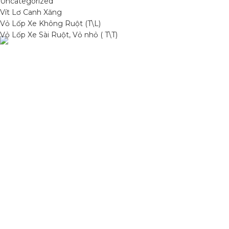
Uncategorized
Vít Lơ Canh Xăng
Vỏ Lốp Xe Không Ruột (T\L)
Vỏ Lốp Xe Sài Ruột, Vỏ nhỏ ( T\T)
Condimentum adipiscing vel neque dis nam parturient orci at
scelerisque neque dis nam parturient.
Quốc lộ 20, Lộc An, Bảo Lâm, Lâm Đồng
Phone: 0329393941 ( Trí )
Email: phutungxemayminhhung@gmail.com
DANH MỤC SẢN PHẨM
Sơn Xịt Xe Máy
Hệ thống màu 2 lớp
Chất hoạt hoá
Sơn lót
HỖ TRỢ KHÁCH HÀNG