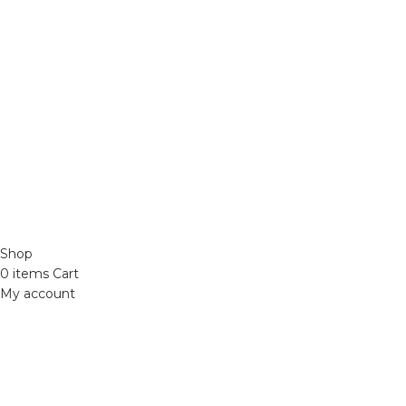
dis nam parturient.
Chất hoạt hoá
Sơn lót
Quốc lộ 20, Lộc An, Bảo Lâm, Lâm
Đồng
Phone: 0329393941 ( Trí )
Email:
phutungxemayminhhung@gmail.com
ĐỒ CHƠI XE MÁY 49
2021 CREATED BY
Xuan Truong Marketing
Shop
0
items
Cart
My account