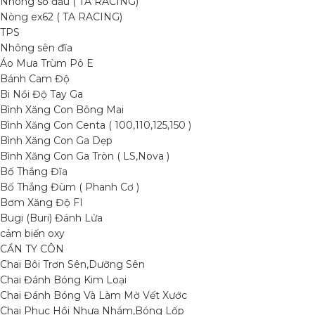
Nhông số đấu ( TA RACING)
Nòng ex62 ( TA RACING)
TPS
Nhông sên đĩa
Áo Mưa Trùm Pô E
Bánh Cam Độ
Bi Nồi Độ Tay Ga
Bình Xăng Con Bông Mai
Bình Xăng Con Centa ( 100,110,125,150 )
Bình Xăng Con Ga Dẹp
Bình Xăng Con Ga Tròn ( LS,Nova )
Bố Thắng Đĩa
Bố Thắng Đùm ( Phanh Cơ )
Bơm Xăng Độ FI
Bugi (Buri) Đánh Lửa
cảm biến oxy
CẦN TY CÔN
Chai Bôi Trơn Sên,Dưỡng Sên
Chai Đánh Bóng Kim Loại
Chai Đánh Bóng Và Làm Mờ Vết Xước
Chai Phục Hồi Nhựa Nhám,Bóng Lốp