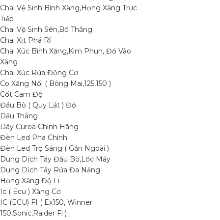
Chai Vệ Sinh Bình Xăng,Họng Xăng Trực
Tiếp
Chai Vệ Sinh Sên,Bố Thắng
Chai Xịt Phá Rỉ
Chai Xúc Bình Xăng,Kim Phun, Đổ Vào
Xăng
Chai Xúc Rửa Động Cơ
Co Xăng Nối ( Bông Mai,125,150 )
Cốt Cam Độ
Đầu Bò ( Quy Lát ) Độ
Dầu Thắng
Dây Curoa Chính Hãng
Đèn Led Pha Chính
Đèn Led Trợ Sáng ( Gắn Ngoài )
Dung Dịch Tẩy Đầu Bò,Lốc Máy
Dung Dịch Tẩy Rửa Đa Năng
Họng Xăng Độ Fi
Ic ( Ecu ) Xăng Cơ
IC (ECU) FI ( Ex150, Winner
150,Sonic,Raider Fi )