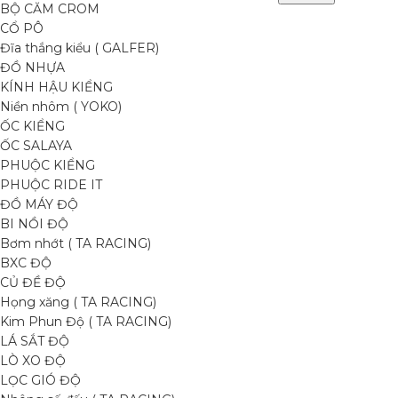
BỘ CĂM CROM
CỔ PÔ
Đĩa thắng kiểu ( GALFER)
ĐỒ NHỰA
KÍNH HẬU KIỂNG
Niền nhôm ( YOKO)
ỐC KIỂNG
ỐC SALAYA
PHUỘC KIỂNG
PHUỘC RIDE IT
ĐỒ MÁY ĐỘ
BI NỒI ĐỘ
Bơm nhớt ( TA RACING)
BXC ĐỘ
CỦ ĐỀ ĐỘ
Họng xăng ( TA RACING)
Kim Phun Độ ( TA RACING)
LÁ SẮT ĐỘ
LÒ XO ĐỘ
LỌC GIÓ ĐỘ