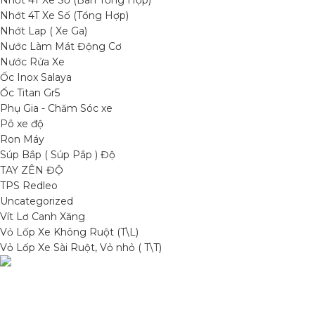
Nhớt 4T Xe Số (Bán Tổng Hợp)
Nhớt 4T Xe Số (Tổng Hợp)
Nhớt Lap ( Xe Ga)
Nước Làm Mát Động Cơ
Nước Rửa Xe
Ốc Inox Salaya
Ốc Titan Gr5
Phụ Gia - Chăm Sóc xe
Pô xe độ
Ron Máy
Súp Bắp ( Súp Pắp ) Độ
TAY ZÊN ĐỘ
TPS Redleo
Uncategorized
Vít Lơ Canh Xăng
Vỏ Lốp Xe Không Ruột (T\L)
Vỏ Lốp Xe Sài Ruột, Vỏ nhỏ ( T\T)
DANH MỤC SẢN
Condimentum adipiscing vel neque dis
Sơn Xịt Xe Máy
nam parturient orci at scelerisque neque
Hệ thống màu 2 lớ