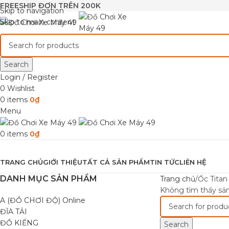
FREESHIP ĐƠN TRÊN 200K
Skip to navigation
Skip to main content
Search
Login / Register
0
Wishlist
0
items
0
₫
Menu
0
items
0
₫
Browse Categories
TRANG CHỦ
GIỚI THIỆU
TẤT CẢ SẢN PHẨM
TIN TỨC
LIÊN HỆ
DANH MỤC SẢN PHẨM
Trang chủ
Ốc Titan
Không tìm thấy sản
A (ĐỒ CHƠI ĐỘ) Online
ĐĨA TẢI
ĐỒ KIỂNG
Search