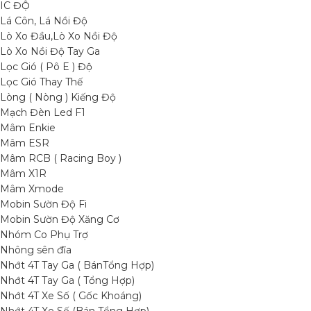
IC ĐỘ
Lá Côn, Lá Nồi Độ
Lò Xo Đầu,Lò Xo Nồi Độ
Lò Xo Nồi Độ Tay Ga
Lọc Gió ( Pô E ) Độ
Lọc Gió Thay Thế
Lòng ( Nòng ) Kiếng Độ
Mạch Đèn Led F1
Mâm Enkie
Mâm ESR
Mâm RCB ( Racing Boy )
Mâm X1R
Mâm Xmode
Mobin Sườn Độ Fi
Mobin Sườn Độ Xăng Cơ
Nhóm Co Phụ Trợ
Nhông sên đĩa
Nhớt 4T Tay Ga ( BánTổng Hợp)
Nhớt 4T Tay Ga ( Tổng Hợp)
Nhớt 4T Xe Số ( Gốc Khoáng)