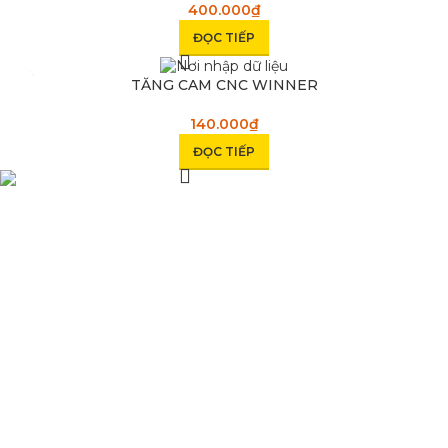
400.000
₫
ĐỌC TIẾP
SOLD OUT
TĂNG CAM CNC WINNER
140.000
₫
ĐỌC TIẾP
Condimentum adipiscing vel neque dis nam parturient orci at
scelerisque neque dis nam parturient.
Quốc lộ 20, Lộc An, Bảo Lâm, Lâm Đồng
Phone: 0329393941 ( Trí )
Email: phutungxemayminhhung@gmail.com
DANH MỤC SẢN PHẨM
Sơn Xịt Xe Máy