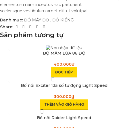
elementum nam inceptos hac parturient
scelerisque vestibulum amet elit ut volutpat.
Danh mục:
ĐỒ MÁY ĐỘ
,
ĐỒ KIỂNG
Share:
Sản phẩm tương tự
SOLD OUT
BỘ MÂM LỬA 86 ĐỘ
400.000
₫
ĐỌC TIẾP
Bố nồi Exciter 135 số tự động Light Speed
300.000
₫
THÊM VÀO GIỎ HÀNG
Bố nồi Raider Light Speed