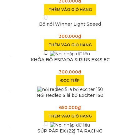
300.000
₫
THÊM VÀO GIỎ HÀNG
Bố nồi Winner Light Speed
300.000
₫
THÊM VÀO GIỎ HÀNG
SOLD OUT
KHÓA BỘ ESPADA SIRIUS EX4S 8C
300.000
₫
ĐỌC TIẾP
Nồi Redleo 5 lá bố Exciter 150
650.000
₫
THÊM VÀO GIỎ HÀNG
SOLD OUT
SÚP PẮP EX (22) TA RACING