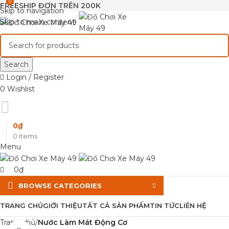
0
0
FREESHIP ĐƠN TRÊN 200K
Skip to navigation
Skip to main content
Search
Login / Register
0
Wishlist
0
₫
0
items
Menu
0
₫
BROWSE CATEGORIES
TRANG CHỦ
GIỚI THIỆU
TẤT CẢ SẢN PHẨM
TIN TỨC
LIÊN HỆ
Trang chủ
Nước Làm Mát Động Cơ