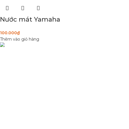
Nước mát Yamaha
100.000
₫
Thêm vào giỏ hàng
Condimentum adipiscing vel neque dis nam parturient orci at
scelerisque neque dis nam parturient.
Quốc lộ 20, Lộc An, Bảo Lâm, Lâm Đồng
Phone: 0329393941 ( Trí )
Email: phutungxemayminhhung@gmail.com
DANH MỤC SẢN PHẨM
Sơn Xịt Xe Máy
Hệ thống màu 2 lớp