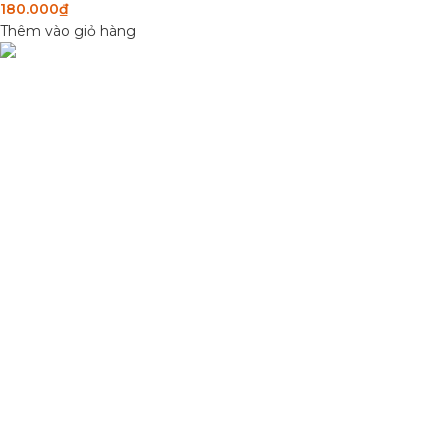
180.000
₫
Thêm vào giỏ hàng
DANH MỤC SẢN
Condimentum adipiscing vel neque dis
Sơn Xịt Xe Máy
nam parturient orci at scelerisque neque
Hệ thống màu 2 lớ
dis nam parturient.
Chất hoạt hoá
Sơn lót
Quốc lộ 20, Lộc An, Bảo Lâm, Lâm
Đồng
Phone: 0329393941 ( Trí )
Email:
phutungxemayminhhung@gmail.com
ĐỒ CHƠI XE MÁY 49
2021 CREATED BY
Xuan Truong Marketing