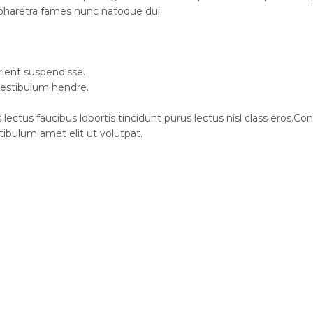
 pharetra fames nunc natoque dui.
rient suspendisse.
vestibulum hendre.
 lectus faucibus lobortis tincidunt purus lectus nisl class eros
ibulum amet elit ut volutpat.