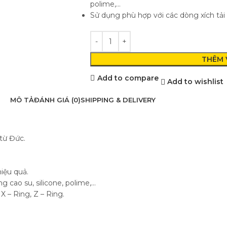
polime,…
Sử dụng phù hợp với các dòng xích tải 
THÊM 
Add to compare
Add to wishlist
MÔ TẢ
ĐÁNH GIÁ (0)
SHIPPING & DELIVERY
từ Đức.
iệu quả.
 cao su, silicone, polime,…
X – Ring, Z – Ring.