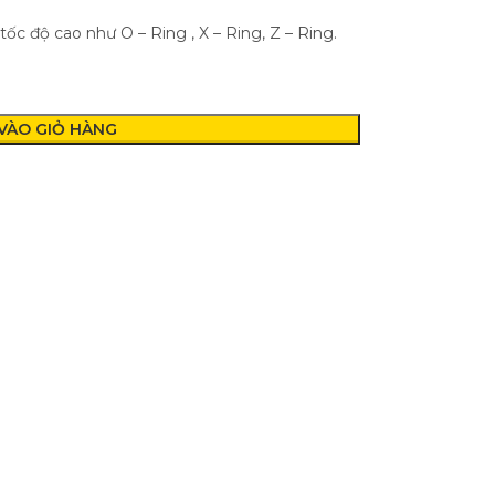
tốc độ cao như O – Ring , X – Ring, Z – Ring.
VÀO GIỎ HÀNG