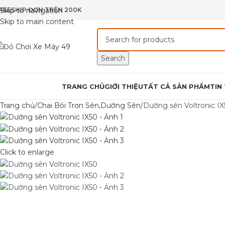
REESHIP ĐƠN TRÊN 200K
Skip to navigation
Skip to main content
Search
rowse Categories
TRANG CHỦ
GIỚI THIỆU
TẤT CẢ SẢN PHẨM
TIN
Trang chủ
Chai Bôi Trơn Sên,Dưỡng Sên
Dưỡng sên Voltronic I
Click to enlarge