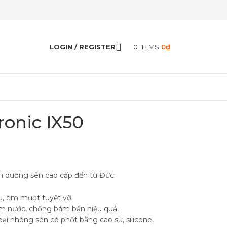
LOGIN / REGISTER
0
ITEMS
0
₫
ronic IX50
m dưỡng sên cao cấp đến từ Đức.
u, êm mượt tuyệt vời
m nước, chống bám bẩn hiệu quả.
ại nhông sên có phốt bằng cao su, silicone,