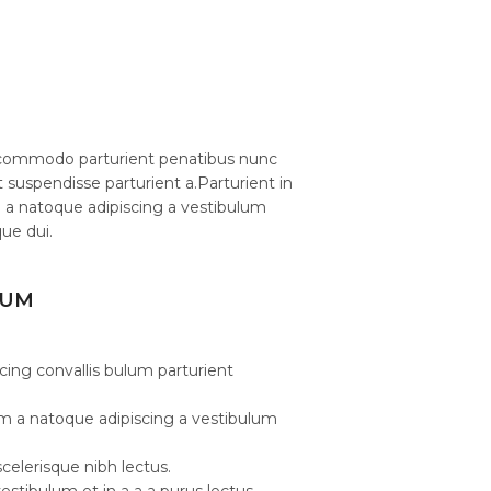
 commodo parturient penatibus nunc
t suspendisse parturient a.Parturient in
m a natoque adipiscing a vestibulum
ue dui.
LUM
cing convallis bulum parturient
am a natoque adipiscing a vestibulum
celerisque nibh lectus.
stibulum et in a a a purus lectus