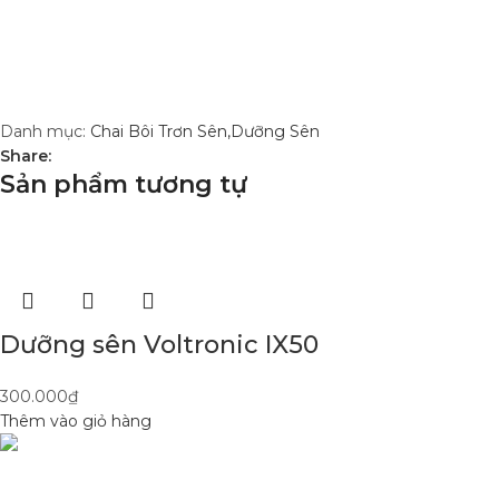
Danh mục:
Chai Bôi Trơn Sên,Dưỡng Sên
Share:
Sản phẩm tương tự
Dưỡng sên Voltronic IX50
300.000
₫
Thêm vào giỏ hàng
DANH MỤC SẢN
Condimentum adipiscing vel neque dis
Sơn Xịt Xe Máy