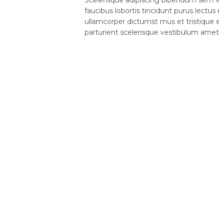
faucibus lobortis tincidunt purus lectu
ullamcorper dictumst mus et tristiqu
parturient scelerisque vestibulum amet e
 PHẨM
HỖ TRỢ KHÁCH HÀNG
Chính sách bảo mật