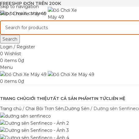
FREESHIP ĐƠN TRÊN 200K
Skip to navigation
Skip to main content
Search
Login / Register
0
Wishlist
0
items
0
₫
Menu
0
items
0
₫
Browse Categories
TRANG CHỦ
GIỚI THIỆU
TẤT CẢ SẢN PHẨM
TIN TỨC
LIÊN HỆ
Trang chủ
Chai Bôi Trơn Sên,Dưỡng Sên
Dưỡng sên Senfinec