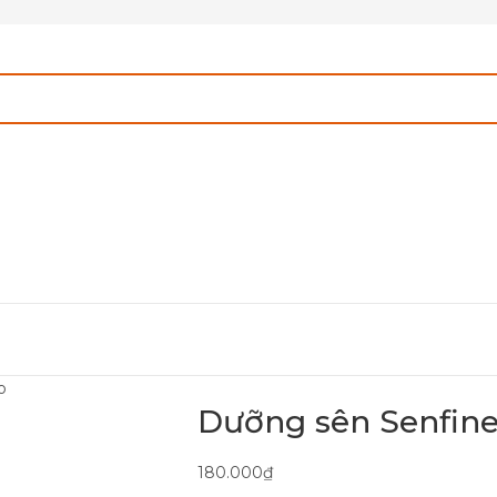
o
Dưỡng sên Senfin
180.000
₫