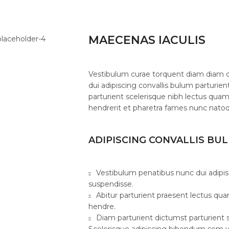
MAECENAS IACULIS
Vestibulum curae torquent diam diam
dui adipiscing convallis bulum parturien
parturient scelerisque nibh lectus qua
hendrerit et pharetra fames nunc natoq
ADIPISCING CONVALLIS BU
Vestibulum penatibus nunc dui adipis
suspendisse.
Abitur parturient praesent lectus qu
hendre.
Diam parturient dictumst parturient s
Scelerisque adipiscing bibendum sem ve