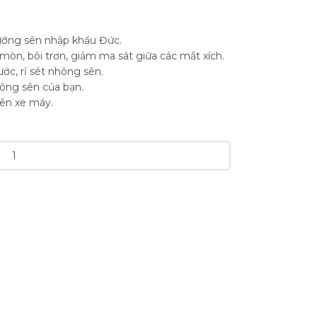
ưỡng sên nhập khẩu Đức.
òn, bôi trơn, giảm ma sát giữa các mắt xích.
ớc, rỉ sét nhông sên.
hông sên của bạn.
sên xe máy.