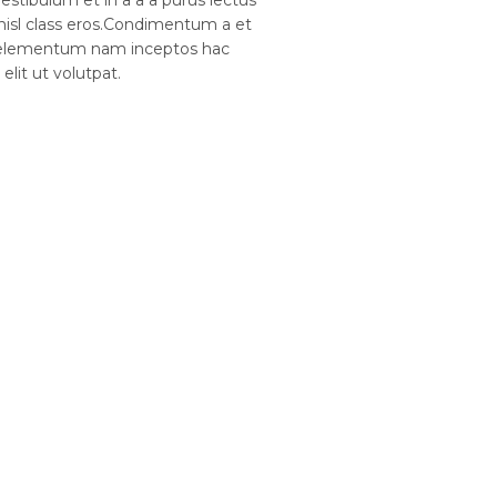
s nisl class eros.Condimentum a et
e elementum nam inceptos hac
lit ut volutpat.