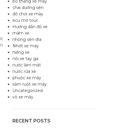
bố thắng xe máy
chai dưỡng sên
đồ chơi xe máy
ecu mở tour
Hướng dẫn độ xe
mâm xe
ếc
nhông sên đĩa
ạn
Nhớt xe máy
niềng xe
nồi xe tay ga
nước làm mát
nước rửa xe
phuộc xe máy
săm ruột xe máy
Uncategorized
vỏ xe máy
RECENT POSTS