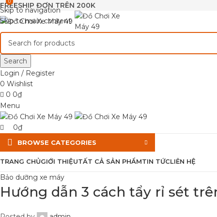
0
0
FREESHIP ĐƠN TRÊN 200K
Skip to navigation
Skip to main content
Search
Login / Register
0
Wishlist
0
0
₫
Menu
0
₫
BROWSE CATEGORIES
TRANG CHỦ
GIỚI THIỆU
TẤT CẢ SẢN PHẨM
TIN TỨC
LIÊN HỆ
Bảo dưỡng xe máy
Hướng dẫn 3 cách tẩy rỉ sét tr
Posted by
admin