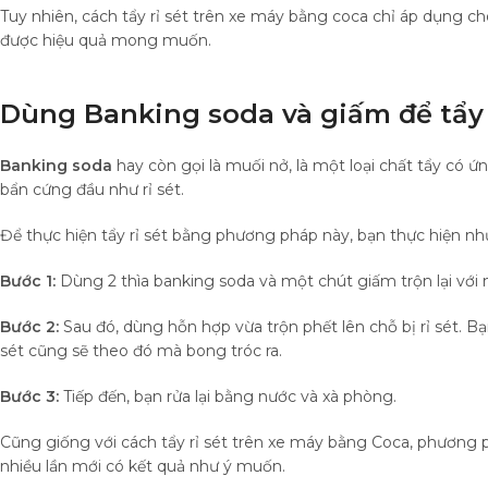
Tuy nhiên, cách tẩy rỉ sét trên xe máy bằng coca chỉ áp dụng ch
được hiệu quả mong muốn.
Dùng Banking soda và giấm để tẩy 
Banking soda
hay còn gọi là muối nở, là một loại chất tẩy có 
bẩn cứng đầu như rỉ sét.
Để thực hiện tẩy rỉ sét bằng phương pháp này, bạn thực hiện nh
Bước 1:
Dùng 2 thìa banking soda và một chút giấm trộn lại với
Bước 2:
Sau đó, dùng hỗn hợp vừa trộn phết lên chỗ bị rỉ sét. Bạ
sét cũng sẽ theo đó mà bong tróc ra.
Bước 3:
Tiếp đến, bạn rửa lại bằng nước và xà phòng.
Cũng giống với cách tẩy rỉ sét trên xe máy bằng Coca, phương 
nhiều lần mới có kết quả như ý muốn.