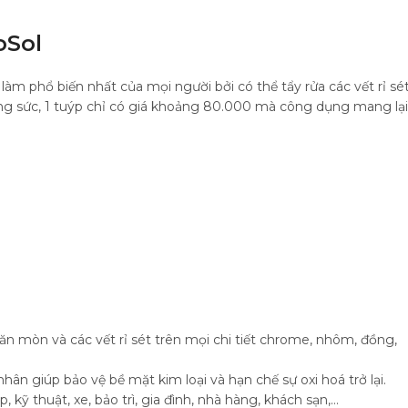
oSol
làm phổ biến nhất của mọi người bởi có thể tẩy rửa các vết rỉ sé
ng sức, 1 tuýp chỉ có giá khoảng 80.000 mà công dụng mang lại
ăn mòn và các vết rỉ sét trên mọi chi tiết chrome, nhôm, đồng,
ân giúp bảo vệ bề mặt kim loại và hạn chế sự oxi hoá trở lại.
kỹ thuật, xe, bảo trì, gia đình, nhà hàng, khách sạn,…