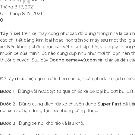
Tháng 8 17, 2021
On Tháng 8 17, 2021
0
Tẩy rỉ sét
trên xe máy cũng như các đồ dùng trong nhà là câu h
các chi tiết bằng kim loại hoặc inox trên xe máy sau một thời
xe. Nếu không khắc phục các vết rỉ sét kịp thời, lâu ngày chúng 
muốn xe của mình lúc nào cũng đẹp như như mới thì bạn nên 
thường xuyên. Sau đây
Dochoixemay49.com
xin chia sẻ đến cá
Để tẩy
rỉ sét
hiệu quả trước tiên các bạn cần phải làm sạch chiếc
Bước 1
: Dùng vòi nước xịt sơ qua chiếc xe để loại bỏ bớt bụi đất,
Bước 2
: Dùng dung dịch rửa xe chuyên dụng
Super Fast
để tiế
rửa xe các bạn dùng tạm xà phòng cũng được.
Bước 3
: Dựng xe nơi khô ráo và lau khô.