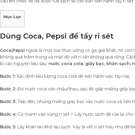
Sau khi chiếc xe đã được rửa sạch sẽ các bạn tiến hành tẩy rỉ sét
Mục Lục
Dùng Coca, Pepsi để tẩy rỉ sét
Coca,Pepsi
ngoài là một loại thức uống có ga giải khát, nó còn 
không quá trầm trọng và mật độ vết rỉ sét không quá rộng. Các
bị các nguyên liệu sau:
nước coca cola, giấy bạc, khăn sạch, 
Bước 1:
Xác định liều lượng coca cola để tiến hành việc tẩy rửa.
Bước 2:
Đổ nước coca vào chậu/thau, sau đó gấp miếng giấy bạc 
Bước 3:
Tiếp đến, nhúng miếng giấy bạc vào nước coca và tiến h
Bước 4:
Cọ mạnh vào vùng rỉ sét > Lấy nước sạch để rửa lại cho 
Bước 5:
Lấy khăn lau khô lau sạch. Vậy là vết rỉ sét hầu như đã