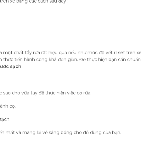
 trên xe bằng các cách sau đây :
là một chất tẩy rửa rất hiệu quả nếu như mức độ vết rỉ sét trên x
h thức tiến hành cũng khá đơn giản. Để thực hiện bạn cần chuẩn
nước sạch.
sao cho vừa tay để thực hiện việc cọ rửa.
ành cọ.
sạch.
 biến mất và mang lại vẻ sáng bóng cho đồ dùng của bạn.