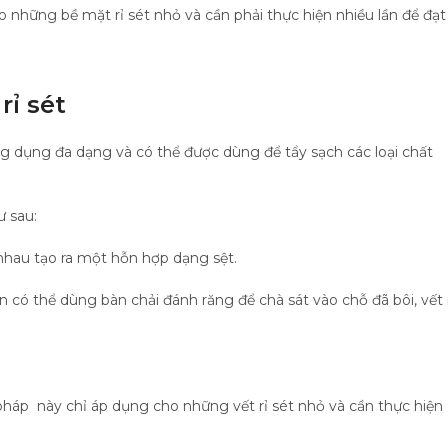
o những bề mặt rỉ sét nhỏ và cần phải thực hiện nhiều lần để đạt
rỉ sét
ứng dụng đa dạng và có thể được dùng để tẩy sạch các loại chất
ư sau:
 nhau tạo ra một hỗn hợp dạng sệt.
n có thể dùng bàn chải đánh răng để chà sát vào chỗ đã bôi, vết 
pháp này chỉ áp dụng cho những vết rỉ sét nhỏ và cần thực hiện