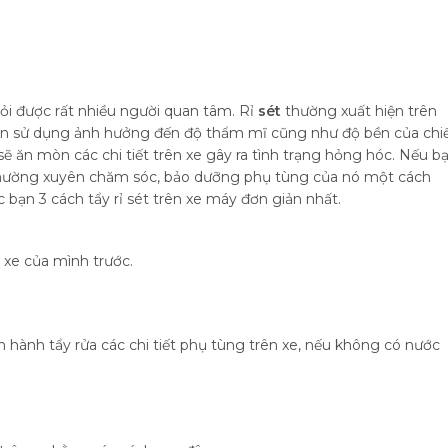
ỏi được rất nhiều người quan tâm. Rỉ
sét
thường xuất hiện trên
 gian sử dụng ảnh hưởng đến độ thẩm mĩ cũng như độ bền của chi
sẽ ăn mòn các chi tiết trên xe gây ra tình trạng hỏng hóc. Nếu b
thường xuyên chăm sóc, bảo dưỡng phụ tùng của nó một cách
c bạn 3 cách tẩy rỉ sét trên xe máy đơn giản nhất.
 xe của mình trước.
n hành tẩy rửa các chi tiết phụ tùng trên xe, nếu không có nước