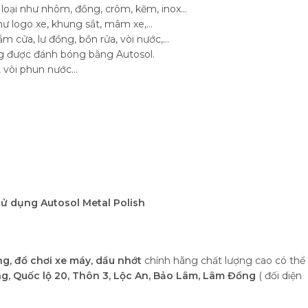
loại như nhôm, đồng, crôm, kẽm, inox…
như logo xe, khung sắt, mâm xe,…
m cửa, lư đồng, bồn rửa, vòi nước,…
dàng được đánh bóng bằng Autosol.
, vòi phun nước…
sử dụng Autosol Metal Polish
g, đồ chơi xe máy, dầu nhớt
chính hãng chất lượng cao có thể
, Quốc lộ 20, Thôn 3, Lộc An, Bảo Lâm, Lâm Đồng
( đối diện