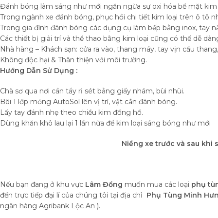
Đánh bóng làm sáng như mới ngăn ngừa sự oxi hóa bề mặt kim 
Trong ngành xe đánh bóng, phục hồi chi tiết kim loại trên ô tô 
Trong gia đình đánh bóng các dụng cụ làm bếp bằng inox, tay nắ
Các thiết bị giải trí và thể thao bằng kim loại cũng có thể dễ 
Nhà hàng – Khách sạn: cửa ra vào, thang máy, tay vịn cầu thang
Không độc hại & Thân thiện với môi trường.
Hướng Dẫn Sử Dụng :
Chà sơ qua nơi cần tẩy rỉ sét bằng giấy nhám, bùi nhùi.
Bôi 1 lớp mỏng AutoSol lên vị trí, vật cần đánh bóng.
Lấy tay đánh nhẹ theo chiều kim đồng hồ.
Dùng khăn khô lau lại 1 lần nữa để kim loại sáng bóng như mới
Niềng xe trước và sau khi 
Nếu bạn đang ở khu vực
Lâm Đồng
muốn mua các loại
phụ tùn
đến trực tiếp đại lí của chúng tôi tại địa chỉ
Phụ Tùng Minh Hưng
ngân hàng Agribank Lộc An ).