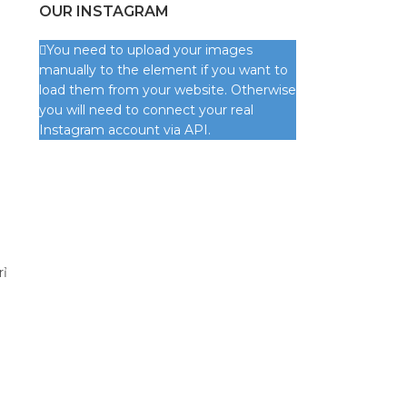
OUR INSTAGRAM
You need to upload your images
manually to the element if you want to
load them from your website. Otherwise
you will need to connect your real
Instagram account via API.
rỉ