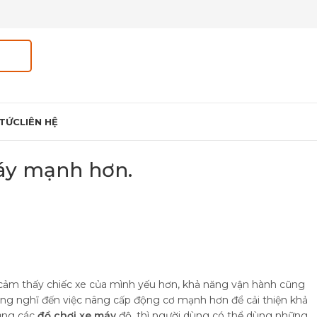
 TỨC
LIÊN HỆ
áy mạnh hơn.
ảm thấy chiếc xe của mình yếu hơn, khả năng vận hành cũng
ờng nghĩ đến việc nâng cấp động cơ mạnh hơn để cải thiện khả
dụng các
đồ chơi xe máy
độ, thì người dùng có thể dùng những