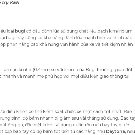
ó trụ K&N
iều loại
bugi
có đầu đánh lửa sử dụng chất liệu bạch kim/iridium
loại bugi này cũng có khả năng đánh lửa mạnh hơn và chính xác
góp phần nâng cao khả năng vận hành của xe và tiết kiệm nhiên
h lửa cực kì nhỏ (0.4mm so với 2mm của Bugi thường) giúp đốt
tốc nhanh và mạnh mẽ phù hợp với mọi điều kiện giao thông tại
ời điều khiển có thể kiểm soát chiếc xe một cách tốt nhất. Bao
trung bình, độ bám nhanh bị giảm sau vài tháng sử dụng. Bao ta
át ống ga, đặc biệt là khi sử dụng dưới trời mưa hay tay bị ướt.
ột cặp bao tay có độ bám tốt đến từ các hãng như
Daytona
, nếu