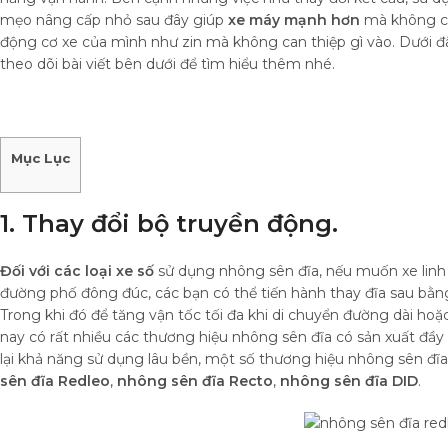
mẹo nâng cấp nhỏ sau đây giúp
xe máy mạnh hơn
mà không cầ
động cơ xe của mình như zin mà không can thiệp gì vào. Dưới đ
theo dõi bài viết bên dưới để tìm hiểu thêm nhé.
Mục Lục
1. Thay đổi bộ truyền động.
Đối với các loại xe số
sử dụng nhông sên đĩa, nếu muốn xe linh
đường phố đông đúc, các bạn có thể tiến hành thay đĩa sau bằng
Trong khi đó để tăng vận tốc tối đa khi di chuyển đường dài hoặc
nay có rất nhiều các thương hiệu nhông sên đĩa có sản xuất đầ
lại khả năng sử dụng lâu bền, một số thương hiệu nhông sên đĩa
sên đĩa Redleo
,
nhông sên đĩa Recto
,
nhông sên đĩa DID
.