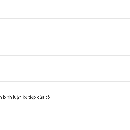
 bình luận kế tiếp của tôi.
 PHẨM
HỖ TRỢ KHÁCH HÀNG