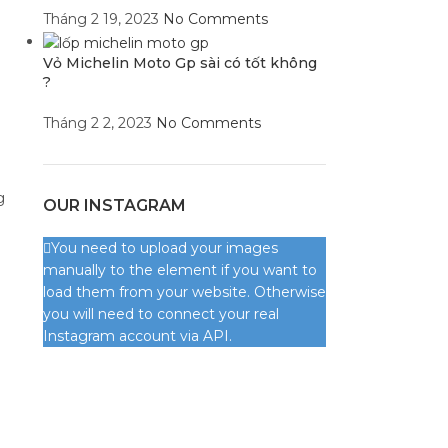
Tháng 2 19, 2023
No Comments
Vỏ Michelin Moto Gp sài có tốt không
?
Tháng 2 2, 2023
No Comments
g
OUR INSTAGRAM
You need to upload your images
manually to the element if you want to
load them from your website. Otherwise
you will need to connect your real
Instagram account via API.