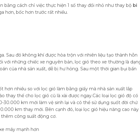
n bằng cách chỉ việc thực hiện 1 số thay đổi nhỏ như thay bộ
bi
ga hơn, bốc hơn trước rất nhiều.
a. Sau đó không khí được hòa trộn với nhiên liệu tạo thành hỗn
i với những chiếc xe nguyên bản, lọc gió theo xe thường là dạn
oán của nhà sản xuất, dễ bị hư hỏng. Sau một thời gian bụi bẩn
ốt hơn nhiều so với lọc gió làm bằng giấy mà nhà sản xuất lắp
o thay thế cho lọc gió cũ là xài được ngay.Các loại lọc gió độ có
00-30.000 km mới làm vệ sinh lại và có thể sử dụng suốt đời chứ
10.000 km thay mới. Bên cạnh đó, loại lọc gió hiệu năng cao này
n thêm công suất động cơ.