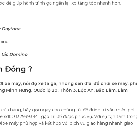
xe để giúp hành trình ga ngắn lại, xe tăng tốc nhanh hơn.
y Daytona
 tắc Domino
m Đồng ?
ớt xe máy,
nồi độ xe ta ga, nhông sên đĩa
,
đồ chơi xe máy,
ph
g Minh Hưng, Quốc lộ 20, Thôn 3, Lộc An, Bảo Lâm, Lâm
i của hàng, hãy gọi ngay cho chúng tôi để được tư vấn miễn phí
ne sdt : 0329393941 gặp Trí để được phục vụ. Với sự tận tâm tron
hơi xe máy phù hợp và kết hợp với dịch vụ giao hàng nhanh giao