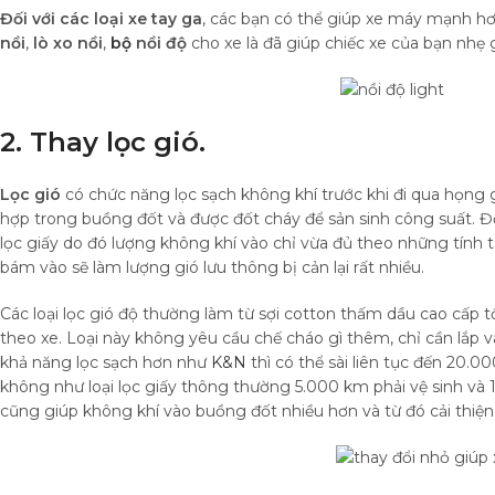
Đối với các loại xe tay ga
, các bạn có thể giúp xe máy mạnh hơ
nồi
,
lò xo nồi
,
bộ
nồi độ
cho xe là đã giúp chiếc xe của bạn nhẹ 
2. Thay lọc gió.
Lọc gió
có chức năng lọc sạch không khí trước khi đi qua họng g
hợp trong buồng đốt và được đốt cháy để sản sinh công suất. Đố
lọc giấy do đó lượng không khí vào chỉ vừa đủ theo những tính t
bám vào sẽ làm lượng gió lưu thông bị cản lại rất nhiều.
Các loại lọc gió độ thường làm từ sợi cotton thấm dầu cao cấp t
theo xe. Loại này không yêu cầu chế cháo gì thêm, chỉ cần lắp và
khả năng lọc sạch hơn như
K&N
thì có thể sài liên tục đến 20.0
không như loại lọc giấy thông thường 5.000 km phải vệ sinh và 
cũng giúp không khí vào buồng đốt nhiều hơn và từ đó cải thiệ