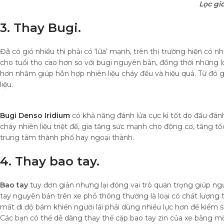
Lọc gi
3. Thay Bugi.
Đã có gió nhiều thì phải có ‘lửa’ mạnh, trên thị trường hiện có nh
cho tuổi thọ cao hơn so với bugi nguyên bản, đồng thời những 
hơn nhằm giúp hỗn hợp nhiên liệu cháy đều và hiệu quả. Từ đó 
liệu.
Bugi Denso Iridium
có khả năng đánh lửa cực kì tốt do đầu đán
cháy nhiên liệu triệt để, gia tăng sức mạnh cho động cơ, tăng 
trung tâm thành phố hay ngoại thành.
4. Thay bao tay.
Bao tay
tuy đơn giản nhưng lại đóng vai trò quan trọng giúp ngư
tay nguyên bản trên xe phổ thông thường là loại có chất lượng 
mất đi độ bám khiến người lái phải dùng nhiều lực hơn để kiểm so
Các bạn có thể dễ dàng thay thế cặp bao tay zin của xe bằng m