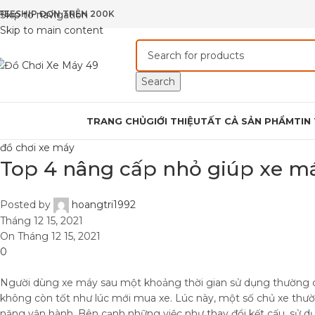
REESHIP ĐƠN TRÊN 200K
Skip to navigation
Skip to main content
Search
rowse Categories
TRANG CHỦ
GIỚI THIỆU
TẤT CẢ SẢN PHẨM
TIN
đồ chơi xe máy
Top 4 nâng cấp nhỏ giúp xe m
Posted by
hoangtri1992
Tháng 12 15, 2021
On Tháng 12 15, 2021
0
Người dùng xe máy sau một khoảng thời gian sử dụng thường c
không còn tốt như lúc mới mua xe. Lúc này, một số chủ xe thư
năng vận hành. Bên cạnh những việc như thay đổi kết cấu, sử 