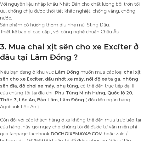
Với nguyên liệu nhập khẩu Nhật Bản cho chất lượng bôi trơn tối
ưu, chống chịu được thời tiết khắc nghiệt, chống văng, chống
nước.
Sản phẩm có hương thơm dịu nhẹ mùi Sting Dâu.
Thiết kế bao bì cao cấp , với công nghệ chuẩn Châu Âu
3. Mua chai xịt sên cho xe Exciter ở
đâu tại Lâm Đồng ?
Nếu bạn đang ở khu vực
Lâm Đồng
muốn mua các loại
chai xịt
sên cho xe Exciter
,
dầu nhớt xe máy,
nồi độ xe ta ga, nhông
sên đĩa
,
đồ chơi xe máy,
phụ tùng,
có thể đến trực tiếp đại lí
của chúng tôi tại địa chỉ
Phụ Tùng Minh Hưng, Quốc lộ 20,
Thôn 3, Lộc An, Bảo Lâm, Lâm Đồng
( đối diện ngân hàng
Agribank Lộc An ).
Còn đối với các khách hàng ở xa không thể đến mua trực tiếp tại
của hàng, hãy gọi ngay cho chúng tôi để được tư vấn miễn phí
qua fanpage facebook
DOCHOIXEMAY49.COM
hoặc zalo /
hotline sdt : 0329393941 gặp Trí để được phục vụ. Với sự tận