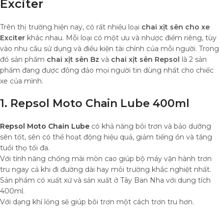
Exciter
Trên thị trường hiện nay, có rất nhiều loại
chai xịt sên cho xe
Exciter
khác nhau. Mỗi loại có một ưu và nhược điểm riêng, tùy
vào nhu cầu sử dụng và điều kiện tài chính của mỗi người. Trong
đó sản phẩm
chai xịt sên Bz
và
chai xịt sên Repsol
là 2 sản
phẩm đang được đông đảo mọi người tin dùng nhất cho chiếc
xe của mình.
1. Repsol Moto Chain Lube 400ml
Repsol Moto Chain Lube
có khả năng bôi trơn và bảo dưỡng
sên tốt, sên có thể hoạt động hiệu quả, giảm tiếng ồn và tăng
tuổi thọ tối đa.
Với tính năng chống mài mòn cao giúp bộ máy vận hành trơn
tru ngay cả khi đi đường dài hay môi trường khắc nghiệt nhất.
Sản phẩm có xuất xứ và sản xuất ở Tây Ban Nha với dung tích
400ml.
Với dạng khí lỏng sẽ giúp bôi trơn một cách trơn tru hơn.