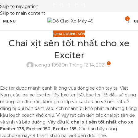
Skip to navigation
Skip to main content
0
MENU
0
CHAI DƯỠNG SÊN
Chai xịt sên tốt nhất cho xe
Exciter
0
hoangtri1992
On Tháng 12 14, 2021
Exciter được mệnh danh là ông vua dòng xe côn tay tại Việt
Nam, các loại xe Exciter 135, Exciter 150, Exciter 155 đều sử dụng
nhông sên đĩa trần, không có lớp vỏ cacte bảo vệ nên rất dễ
dàng bị bụi bẩn bám vào, xích nhanh bị khô phát ra những tiếng
kêu loạch xoạch khó chịu. Vì vậy rất cần đến các chai xịt sên để
vệ sinh và bảo dưỡng. Vậy đâu là
chai xịt sên tốt nhất cho xe
Exciter 135, Exciter 150, Exciter 155
. Các bạn hãy cùng
Dochoixemay49 tham khảo bài viết bên dưới nhé.