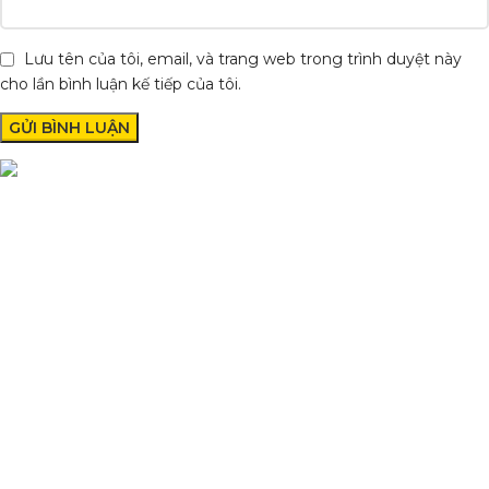
Lưu tên của tôi, email, và trang web trong trình duyệt này
cho lần bình luận kế tiếp của tôi.
Condimentum adipiscing vel neque dis nam parturient orci at
scelerisque neque dis nam parturient.
Quốc lộ 20, Lộc An, Bảo Lâm, Lâm Đồng
Phone: 0329393941 ( Trí )
Email: phutungxemayminhhung@gmail.com
DANH MỤC SẢN PHẨM
Sơn Xịt Xe Máy
Hệ thống màu 2 lớp
Chất hoạt hoá