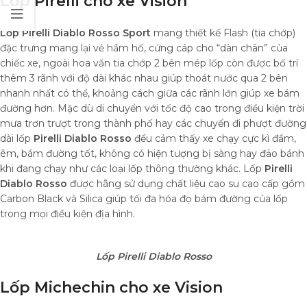
Lốp Pirelli cho xe Vision
Lốp Pirelli Diablo Rosso Sport
mang thiết kế Flash (tia chớp)
đặc trưng mang lại vẻ hầm hố, cứng cáp cho “dàn chân” của
chiếc xe, ngoài hoa văn tia chớp 2 bên mép lốp còn được bố trí
thêm 3 rãnh với độ dài khác nhau giúp thoát nước qua 2 bên
nhanh nhất có thể, khoảng cách giữa các rãnh lớn giúp xe bám
đường hơn. Mặc dù di chuyển với tốc độ cao trong điều kiện trời
mưa trơn trượt trong thành phố hay các chuyến đi phượt đường
dài lốp
Pirelli Diablo Rosso
đều cảm thấy xe chạy cực kì đầm,
êm, bám đường tốt, không có hiện tượng bị sàng hay đảo bánh
khi đang chạy như các loại lốp thông thường khác. Lốp
Pirelli
Diablo Rosso
được hãng sử dụng chất liệu cao su cao cấp gồm
Carbon Black và Silica giúp tối đa hóa đọ bám đường của lốp
trong mọi điều kiện địa hình.
Lốp Pirelli Diablo Rosso
Lốp Michechin cho xe Vision