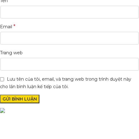
*
Tên
*
Email
Trang web
Lưu tên của tôi, email, và trang web trong trình duyệt này
cho lần bình luận kế tiếp của tôi.
Condimentum adipiscing vel neque dis nam parturient orci at
scelerisque neque dis nam parturient.