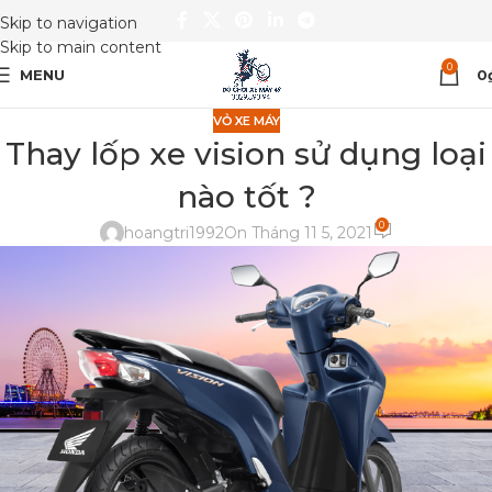
Skip to navigation
Skip to main content
0
MENU
0
VỎ XE MÁY
Thay lốp xe vision sử dụng loại
nào tốt ?
0
hoangtri1992
On Tháng 11 5, 2021