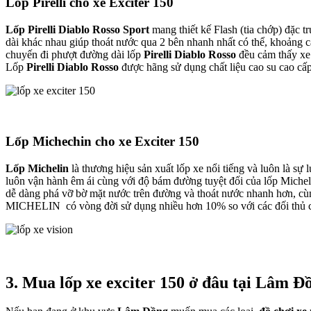
Lốp Pirelli cho xe Exciter 150
Lốp Pirelli Diablo Rosso Sport
mang thiết kế Flash (tia chớp) đặc 
dài khác nhau giúp thoát nước qua 2 bên nhanh nhất có thể, khoảng c
chuyến đi phượt đường dài lốp
Pirelli Diablo Rosso
đều cảm thấy xe 
Lốp
Pirelli Diablo Rosso
được hãng sử dụng chất liệu cao su cao cấp
Lốp Michechin cho xe Exciter 150
Lốp Michelin
là thương hiệu sản xuất lốp xe nổi tiếng và luôn là s
luôn vận hành êm ái cùng với độ bám đường tuyệt đối của lốp Michelin
dễ dàng phá vỡ bờ mặt nước trên đường và thoát nước nhanh hơn, 
MICHELIN có vòng đời sử dụng nhiều hơn 10% so với các đối thủ 
3. Mua
lốp xe exciter 150
ở đâu tại Lâm Đ