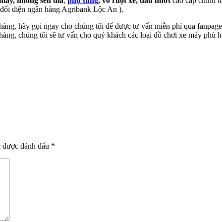
 máy,
nhông sên đĩa
,
phụ tùng
, vỏ ruột xe, dầu nhớt
cao cấp chính hã
 đối diện ngân hàng Agribank Lộc An ).
a hàng, hãy gọi ngay cho chúng tôi để được tư vấn miễn phí qua fanpa
àng, chúng tôi sẽ tư vấn cho quý khách các loại đồ chơi xe máy phù h
c được đánh dấu
*