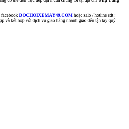
ng có thể đến trực tiếp đại lí của chúng tôi tại địa chỉ
Phụ Tùng
ge facebook
DOCHOIXEMAY49.COM
hoặc zalo / hotline sdt :
ợp và kết hợp với dịch vụ giao hàng nhanh giao đến tận tay quý