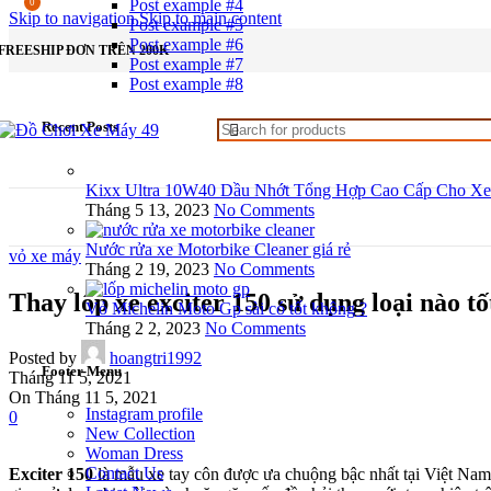
Post example #4
0
Skip to navigation
Skip to main content
Post example #5
Post example #6
FREESHIP ĐƠN TRÊN 200K
Post example #7
Post example #8
Recent Posts
Kixx Ultra 10W40 Dầu Nhớt Tổng Hợp Cao Cấp Cho Xe
Tháng 5 13, 2023
No Comments
Nước rửa xe Motorbike Cleaner giá rẻ
vỏ xe máy
Tháng 2 19, 2023
No Comments
Thay lốp xe exciter 150 sử dụng loại nào tố
Vỏ Michelin Moto Gp sài có tốt không ?
Tháng 2 2, 2023
No Comments
Posted by
hoangtri1992
Footer Menu
Tháng 11 5, 2021
On Tháng 11 5, 2021
Instagram profile
0
New Collection
Woman Dress
Contact Us
Exciter 150
là mẫu xe tay côn được ưa chuộng bậc nhất tại Việt Nam,