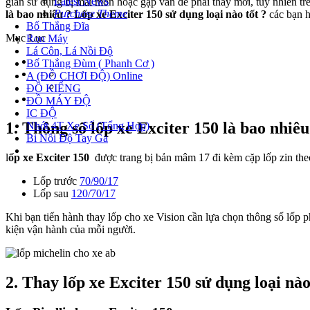
Latest News
gian sử dụng bị mài mòn hoặc gặp vấn đề phải thay mới, tuy nhiên tr
Purchase Theme
là bao nhiêu ? Lốp xe Exciter 150 sử dụng loại nào tốt ?
các bạn h
Bố Thắng Đĩa
Mục Lục
Ron Máy
Lá Côn, Lá Nồi Độ
Bố Thắng Đùm ( Phanh Cơ )
A (ĐỒ CHƠI ĐỘ) Online
ĐỒ KIỂNG
ĐỒ MÁY ĐỘ
IC ĐỘ
1. Thông số l
ốp xe Exciter 150
là bao nhiêu
Nhớt 4T Xe Số (Tổng Hợp)
Bi Nồi Độ Tay Ga
l
ốp xe Exciter 150
được trang bị bản mâm 17 đi kèm cặp lốp zin the
Lốp trước
70/90/17
Lốp sau
120/70/17
Khi bạn tiến hành thay lốp cho xe Vision cần lựa chọn thông số lốp p
kiện vận hành của mỗi người.
2. Thay lốp xe Exciter 150 sử dụng loại nào