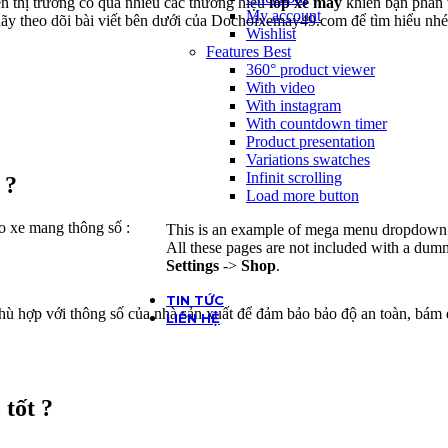
ên thị trường có quá nhiều các thương hiệu
lốp xe máy
khiến bạn phân 
My account
ãy theo dõi bài viết bên dưới của Dochoixemay49.com để tìm hiểu nhé
Wishlist
Features
Best
360° product viewer
With video
With instagram
With countdown timer
Product presentation
Variations swatches
Infinit scrolling
 ?
Load more button
o xe mang thông số :
This is an example of mega menu dropdown. 
All these pages are not included with a du
Settings
->
Shop
.
TIN TỨC
hù hợp với thông số của nhà sản xuất để đảm bảo bảo độ an toàn, bám đư
LIÊN HỆ
 tốt ?