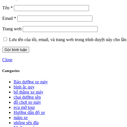
Tên
*
Email
*
Trang web
Lưu tên của tôi, email, và trang web trong trình duyệt này cho lần 
Close
Categories
Bảo dưỡng xe máy
bình ắc quy
bố thắng xe máy
chai dưỡng sên
đồ chơi xe máy
ecu mở tour
Hướng dẫn độ xe
mâm xe
nhông sên đĩa