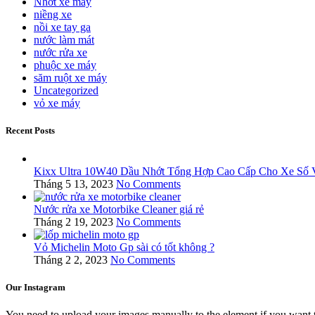
Nhớt xe máy
niềng xe
nồi xe tay ga
nước làm mát
nước rửa xe
phuộc xe máy
săm ruột xe máy
Uncategorized
vỏ xe máy
Recent Posts
Kixx Ultra 10W40 Dầu Nhớt Tổng Hợp Cao Cấp Cho Xe Số 
Tháng 5 13, 2023
No Comments
Nước rửa xe Motorbike Cleaner giá rẻ
Tháng 2 19, 2023
No Comments
Vỏ Michelin Moto Gp sài có tốt không ?
Tháng 2 2, 2023
No Comments
Our Instagram
You need to upload your images manually to the element if you want 