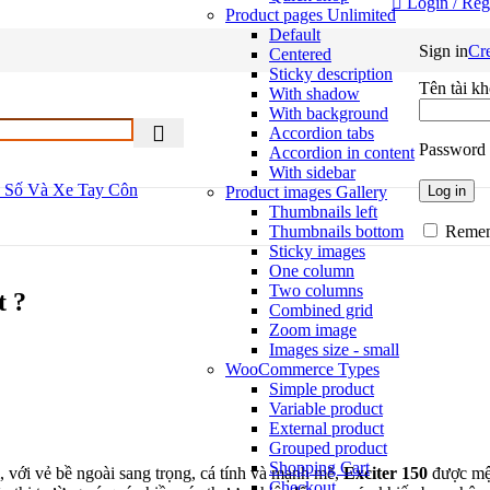
Login / Reg
Product pages
Unlimited
Default
Sign in
Cr
Centered
Sticky description
Tên tài k
With shadow
With background
Accordion tabs
Password
Accordion in content
With sidebar
 Số Và Xe Tay Côn
Product images
Gallery
Log in
Thumbnails left
Thumbnails bottom
Reme
Sticky images
One column
Two columns
t ?
Combined grid
Zoom image
Images size - small
WooCommerce
Types
Simple product
Variable product
External product
Grouped product
Shopping Cart
 với vẻ bề ngoài sang trọng, cá tính và mạnh mẽ,
Exciter 150
được mện
Checkout