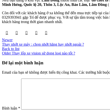
Nếu bạn đang ở khu vực
Lâm Đồng
muốn mua các loại
đồ chơi xe
Minh Hưng, Quốc lộ 20, Thôn 3, Lộc An, Bảo Lâm, Lâm Đồng
(
Còn đối với các khách hàng ở xa không thể đến mua trực tiếp tại củ
0329393941 gặp Trí để được phục vụ. Với sự tận tâm trong việc bán h
khách hàng trong thời gian nhanh nhất.
Newer
Thay nhớt xe máy : chọn nhớt hãng hay nhớt ngoài ?
Back to list
Older
Thay lốp xe vision sử dụng loại nào tốt ?
Để lại một bình luận
Email của bạn sẽ không được hiển thị công khai.
Các trường bắt buộ
Bình luận
*