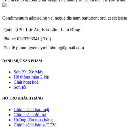
Condimentum adipiscing vel neque dis nam parturient orci at sceleris
Quốc lộ 20, Lộc An, Bảo Lâm, Lâm Đồng
Phone: 0329393941 ( Trí )
Email: phutungxemayminhhung@gmail.com
DANH MỤC SẢN PHẨM
Sơn Xịt Xe Máy
Hệ thống màu 2 lớp
Chất hoạt hoá
Sơn lót
HỖ TRỢ KHÁCH HÀNG
Chính sách bảo mật
Chính sách đổi trả
Hướng dẫn mua hàng
Chính sách bán sỉ/CTV