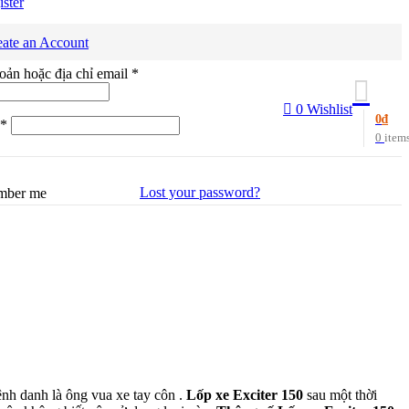
ister
eate an Account
Bắt
hoản hoặc địa chỉ email
*
buộc
0
Wishlist
0
₫
Bắt
*
0
item
buộc
Lost your password?
mber me
h danh là ông vua xe tay côn .
Lốp xe Exciter 150
sau một thời