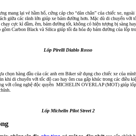
trưng mang lại vẻ hầm hố, cứng cáp cho “dàn chân” của chiếc xe, ngoài 
ách giữa các rãnh lớn giúp xe bám đường hơn. Mặc dù di chuyển với tốc
chạy cực kì đầm, êm, bám đường tốt, không có hiện tượng bị sàng hay
 gồm Carbon Black và Silica giúp tối đa hóa đọ bám đường của lốp tro
Lốp Pirelli Diablo Rosso
ự lựa chọn hàng đầu của các anh em Biker sử dụng cho chiếc xe của mình
 khi di chuyển với tốc độ cao hay ôm cua gấp khúc trong các điều kiện
cùng với công nghệ độc quyền MICHELIN OVERLAP (MOT) giúp lốp xe r
chính.
Lốp Michelin Pilot Street 2
ồng