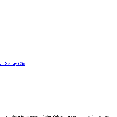
Và Xe Tay Côn
to load them from your website. Otherwise you will need to connect yo