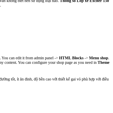
vân không biết nên sử dụng loại nào.
Thông số Lốp xe Exciter 150
.
You can edit it from admin panel ->
HTML Blocks
->
Menu shop
.
mmy content. You can configure your shop page as you need in
Theme
ờng tốt, ít ăn đinh, độ bền cao với thiết kế gai vỏ phù hợp với điều