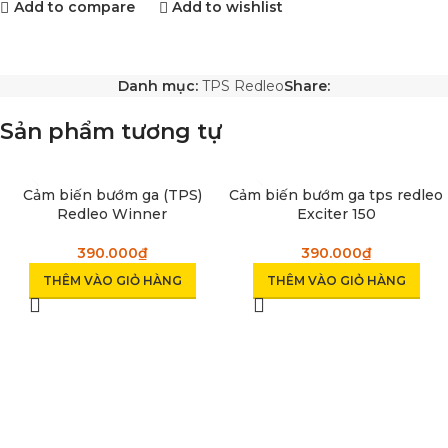
Add to compare
Add to wishlist
Danh mục:
TPS Redleo
Share:
Sản phẩm tương tự
Cảm biến bướm ga (TPS)
Cảm biến bướm ga tps redleo
Redleo Winner
Exciter 150
390.000
₫
390.000
₫
THÊM VÀO GIỎ HÀNG
THÊM VÀO GIỎ HÀNG