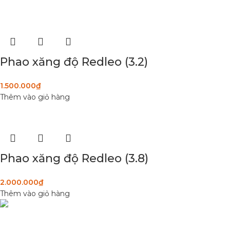
Phao xăng độ Redleo (3.2)
1.500.000
₫
Thêm vào giỏ hàng
Phao xăng độ Redleo (3.8)
2.000.000
₫
Thêm vào giỏ hàng
DANH MỤC SẢN
Condimentum adipiscing vel neque dis
Sơn Xịt Xe Máy