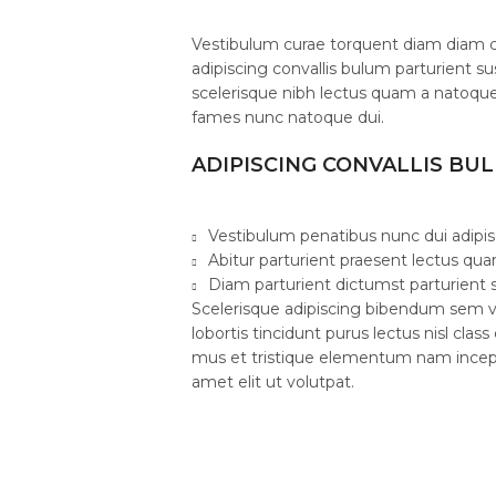
Vestibulum curae torquent diam diam 
adipiscing convallis bulum parturient su
scelerisque nibh lectus quam a natoque
fames nunc natoque dui.
ADIPISCING CONVALLIS BU
Vestibulum penatibus nunc dui adipis
Abitur parturient praesent lectus qu
Diam parturient dictumst parturient s
Scelerisque adipiscing bibendum sem ve
lobortis tincidunt purus lectus nisl cl
mus et tristique elementum nam incept
amet elit ut volutpat.