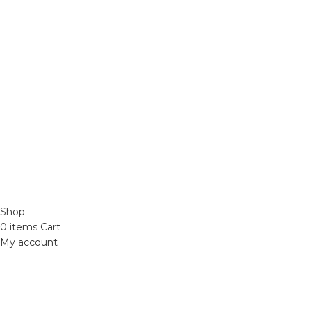
nam parturient orci at scelerisque neque
Hệ thống màu 2 lớ
dis nam parturient.
Chất hoạt hoá
Sơn lót
Quốc lộ 20, Lộc An, Bảo Lâm, Lâm
Đồng
Phone: 0329393941 ( Trí )
Email:
phutungxemayminhhung@gmail.com
ĐỒ CHƠI XE MÁY 49
2021 CREATED BY
Xuan Truong Marketing
Shop
0
items
Cart
My account