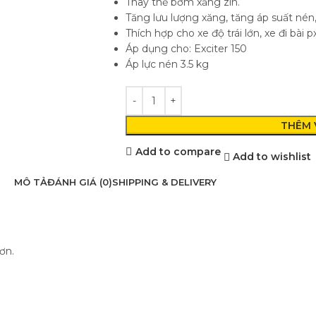
Thay thế bơm xăng zin.
Tăng lưu lượng xăng, tăng áp suất nén
Thích hợp cho xe độ trái lớn, xe đi bài px
Áp dụng cho: Exciter 150
Áp lực nén 3.5 kg
THÊM 
Add to compare
Add to wishlist
MÔ TẢ
ĐÁNH GIÁ (0)
SHIPPING & DELIVERY
ơn.