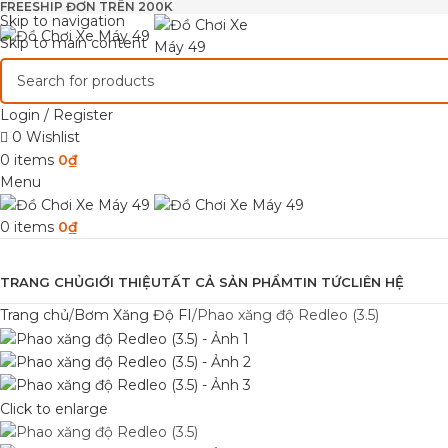
FREESHIP ĐƠN TRÊN 200K
Skip to navigation
Skip to main content
Login / Register
0
Wishlist
0
items
0
₫
Menu
0
items
0
₫
Browse Categories
TRANG CHỦ
GIỚI THIỆU
TẤT CẢ SẢN PHẨM
TIN TỨC
LIÊN HỆ
Trang chủ
Bơm Xăng Độ FI
Phao xăng độ Redleo (3.5)
Click to enlarge