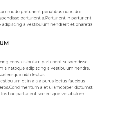
commodo parturient penatibus nunc dui
spendisse parturient a.Parturient in parturient
 adipiscing a vestibulum hendrerit et pharetra
LUM
cing convallis bulum parturient suspendisse.
am a natoque adipiscing a vestibulum hendre.
celerisque nibh lectus.
stibulum et in a a a purus lectus faucibus
ass eros.Condimentum a et ullamcorper dictumst
os hac parturient scelerisque vestibulum