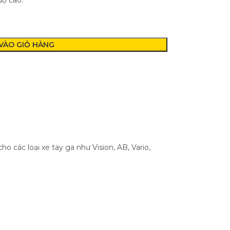
độ cao.
VÀO GIỎ HÀNG
 các loại xe tay ga như Vision, AB, Vario,