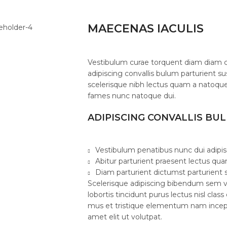
MAECENAS IACULIS
Vestibulum curae torquent diam diam 
adipiscing convallis bulum parturient su
scelerisque nibh lectus quam a natoque
fames nunc natoque dui.
ADIPISCING CONVALLIS BU
Vestibulum penatibus nunc dui adipis
Abitur parturient praesent lectus qu
Diam parturient dictumst parturient s
Scelerisque adipiscing bibendum sem ve
lobortis tincidunt purus lectus nisl cl
mus et tristique elementum nam incept
amet elit ut volutpat.