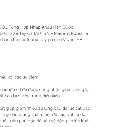
0 0,8L Tổng Hợp Nhập Khẩu Hàn Quốc
ợp Cho Xe Tay Ga (API SN – Made in Korea) là
hảo cho các loại xe tay ga như Vision, AB,
hẩu với các ưu điểm :
oại-hữu cơ đã được công nhận giúp chống lại
ất cao làm việc trong điều kiện
cắt giúp giảm thiểu sự lỏng dầu do lực cắt đặc
n huỷ dầu ở ứng suất nhiệt độ cao sinh ra do
ớt luôn phù hợp để bảo vệ động cơ lúc khởi