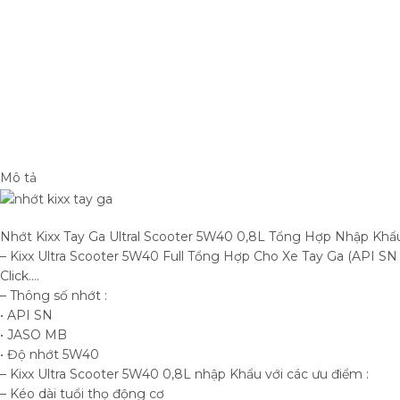
Mô tả
Nhớt Kixx Tay Ga Ultral Scooter 5W40 0,8L Tổng Hợp Nhập Kh
– Kixx Ultra Scooter 5W40 Full Tổng Hợp Cho Xe Tay Ga (API SN –
Click….
– Thông số nhớt :
• API SN
• JASO MB
• Độ nhớt 5W40
– Kixx Ultra Scooter 5W40 0,8L nhập Khẩu với các ưu điểm :
– Kéo dài tuổi thọ động cơ