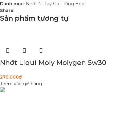
Danh mục:
Nhớt 4T Tay Ga ( Tổng Hợp)
Share:
Sản phẩm tương tự
Nhớt Liqui Moly Molygen 5w30
270.000
₫
Thêm vào giỏ hàng
DANH MỤC SẢN
Condimentum adipiscing vel neque dis
Sơn Xịt Xe Máy
nam parturient orci at scelerisque neque
Hệ thống màu 2 lớ
dis nam parturient.
Chất hoạt hoá
Sơn lót
Quốc lộ 20, Lộc An, Bảo Lâm, Lâm
Đồng