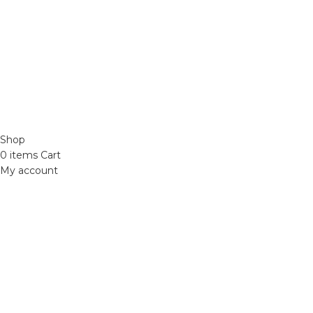
Phone: 0329393941 ( Trí )
Email:
phutungxemayminhhung@gmail.com
ĐỒ CHƠI XE MÁY 49
2021 CREATED BY
Xuan Truong Marketing
Shop
0
items
Cart
My account