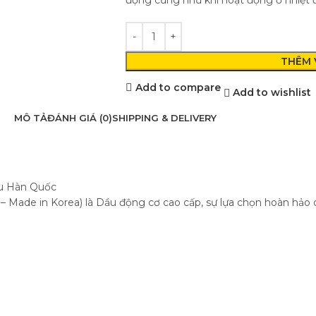
động cũng như khi hoạt động ở nhiệt 
THÊM 
Add to compare
Add to wishlist
MÔ TẢ
ĐÁNH GIÁ (0)
SHIPPING & DELIVERY
ẩu Hàn Quốc
 Made in Korea) là Dầu động cơ cao cấp, sự lựa chọn hoàn hảo cho