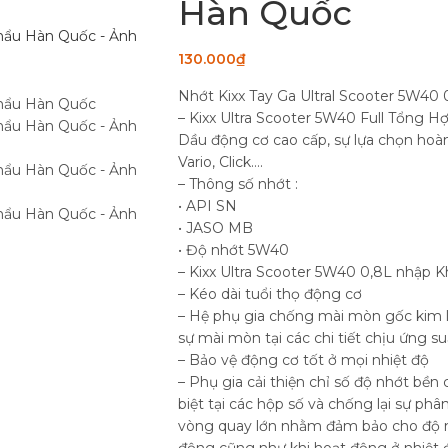
Hàn Quốc
130.000
₫
Nhớt Kixx Tay Ga Ultral Scooter 5W4
– Kixx Ultra Scooter 5W40 Full Tổng H
Dầu động cơ cao cấp, sự lựa chọn hoàn 
Vario, Click….
– Thông số nhớt :
• API SN
• JASO MB
• Độ nhớt 5W40
– Kixx Ultra Scooter 5W40 0,8L nhập K
– Kéo dài tuổi thọ động cơ
– Hệ phụ gia chống mài mòn gốc kim l
sự mài mòn tại các chi tiết chịu ứng su
– Bảo vệ động cơ tốt ở mọi nhiệt độ
– Phụ gia cải thiện chỉ số độ nhớt bền 
biệt tại các hộp số và chống lại sự phâ
vòng quay lớn nhằm đảm bảo cho độ nh