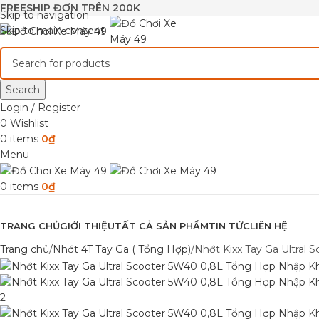
FREESHIP ĐƠN TRÊN 200K
Skip to navigation
Skip to main content
Search
Login / Register
0
Wishlist
0
items
0
₫
Menu
0
items
0
₫
Browse Categories
TRANG CHỦ
GIỚI THIỆU
TẤT CẢ SẢN PHẨM
TIN TỨC
LIÊN HỆ
Trang chủ
Nhớt 4T Tay Ga ( Tổng Hợp)
Nhớt Kixx Tay Ga Ultra