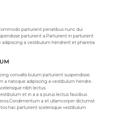
commodo parturient penatibus nunc dui
spendisse parturient a.Parturient in parturient
 adipiscing a vestibulum hendrerit et pharetra
LUM
cing convallis bulum parturient suspendisse.
am a natoque adipiscing a vestibulum hendre.
celerisque nibh lectus.
stibulum et in a a a purus lectus faucibus
ass eros.Condimentum a et ullamcorper dictumst
os hac parturient scelerisque vestibulum