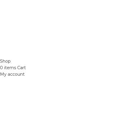
Đồng
Phone: 0329393941 ( Trí )
Email:
phutungxemayminhhung@gmail.com
ĐỒ CHƠI XE MÁY 49
2021 CREATED BY
Xuan Truong Marketing
Shop
0
items
Cart
My account