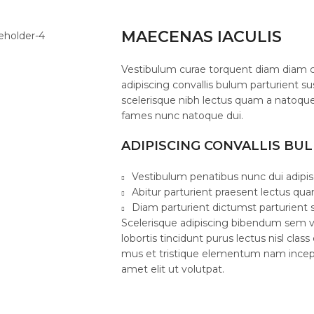
MAECENAS IACULIS
Vestibulum curae torquent diam diam 
adipiscing convallis bulum parturient su
scelerisque nibh lectus quam a natoque
fames nunc natoque dui.
ADIPISCING CONVALLIS BU
Vestibulum penatibus nunc dui adipis
Abitur parturient praesent lectus qu
Diam parturient dictumst parturient s
Scelerisque adipiscing bibendum sem ve
lobortis tincidunt purus lectus nisl cl
mus et tristique elementum nam incept
amet elit ut volutpat.