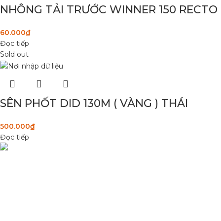
NHÔNG TẢI TRƯỚC WINNER 150 RECTO
60.000
₫
Đọc tiếp
Sold out
SÊN PHỐT DID 130M ( VÀNG ) THÁI
500.000
₫
Đọc tiếp
DANH MỤC SẢN
Condimentum adipiscing vel neque dis
Sơn Xịt Xe Máy
nam parturient orci at scelerisque neque
Hệ thống màu 2 lớ
dis nam parturient.
Chất hoạt hoá
Sơn lót
Quốc lộ 20, Lộc An, Bảo Lâm, Lâm