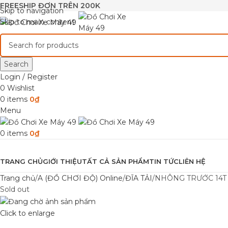
FREESHIP ĐƠN TRÊN 200K
Skip to navigation
Skip to main content
Search
Login / Register
0
Wishlist
0
items
0
₫
Menu
0
items
0
₫
Browse Categories
TRANG CHỦ
GIỚI THIỆU
TẤT CẢ SẢN PHẨM
TIN TỨC
LIÊN HỆ
Trang chủ
A (ĐỒ CHƠI ĐỘ) Online
ĐĨA TẢI
NHÔNG TRƯỚC 14T (
Sold out
Click to enlarge