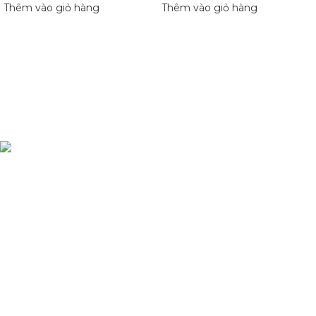
Thêm vào giỏ hàng
Thêm vào giỏ hàng
Condimentum adipiscing vel neque dis nam parturient orci at
scelerisque neque dis nam parturient.
Quốc lộ 20, Lộc An, Bảo Lâm, Lâm Đồng
Phone: 0329393941 ( Trí )
Email: phutungxemayminhhung@gmail.com
DANH MỤC SẢN PHẨM