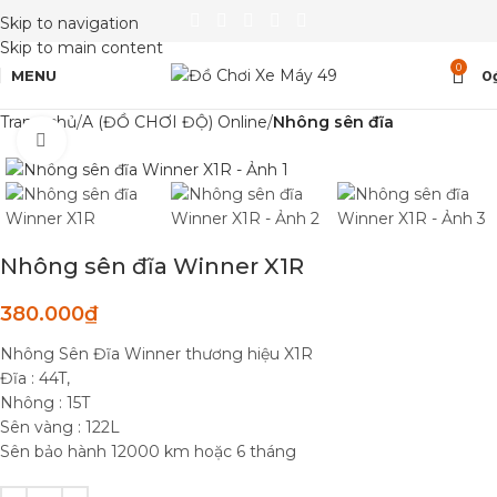
Skip to navigation
Skip to main content
0
MENU
0
Trang chủ
A (ĐỒ CHƠI ĐỘ) Online
Nhông sên đĩa
Click to enlarge
Nhông sên đĩa Winner X1R
380.000
₫
Nhông Sên Đĩa Winner thương hiệu X1R
Đĩa : 44T,
Nhông : 15T
Sên vàng : 122L
Sên bảo hành 12000 km hoặc 6 tháng