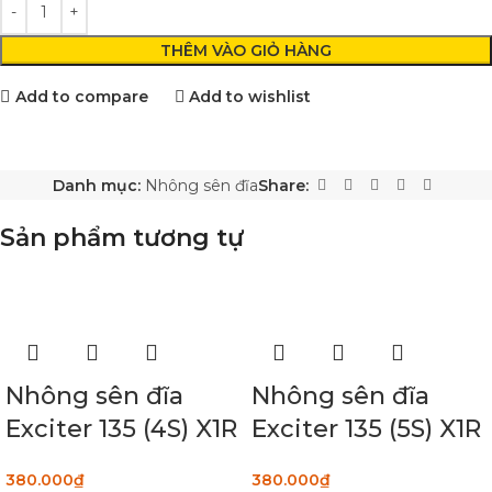
THÊM VÀO GIỎ HÀNG
Add to compare
Add to wishlist
Danh mục:
Nhông sên đĩa
Share:
Sản phẩm tương tự
Nhông sên đĩa
Nhông sên đĩa
Exciter 135 (4S) X1R
Exciter 135 (5S) X1R
380.000
₫
380.000
₫