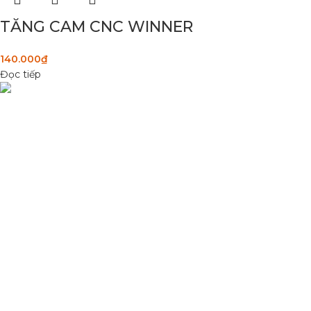
TĂNG CAM CNC WINNER
140.000
₫
Đọc tiếp
Condimentum adipiscing vel neque dis nam parturient orci at
scelerisque neque dis nam parturient.
Quốc lộ 20, Lộc An, Bảo Lâm, Lâm Đồng
Phone: 0329393941 ( Trí )
Email: phutungxemayminhhung@gmail.com
DANH MỤC SẢN PHẨM
Sơn Xịt Xe Máy
Hệ thống màu 2 lớp
Chất hoạt hoá
Sơn lót