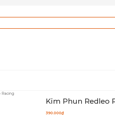
 Racing
Kim Phun Redleo 
390.000
₫