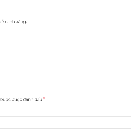
dễ canh xăng.
*
t buộc được đánh dấu