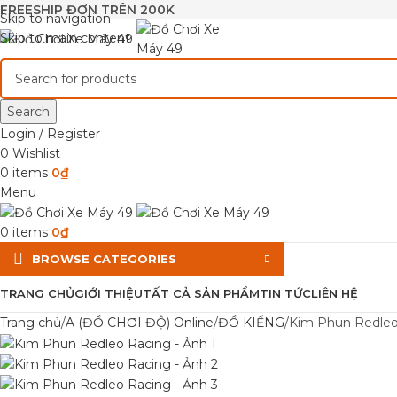
FREESHIP ĐƠN TRÊN 200K
Skip to navigation
Skip to main content
Search
Login / Register
0
Wishlist
0
items
0
₫
Menu
0
items
0
₫
BROWSE CATEGORIES
TRANG CHỦ
GIỚI THIỆU
TẤT CẢ SẢN PHẨM
TIN TỨC
LIÊN HỆ
Trang chủ
A (ĐỒ CHƠI ĐỘ) Online
ĐỒ KIỂNG
Kim Phun Redleo