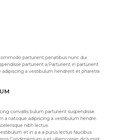
commodo parturient penatibus nunc dui
spendisse parturient a.Parturient in parturient
 adipiscing a vestibulum hendrerit et pharetra
LUM
cing convallis bulum parturient suspendisse.
am a natoque adipiscing a vestibulum hendre.
celerisque nibh lectus.
stibulum et in a a a purus lectus faucibus
ass eros.Condimentum a et ullamcorper dictumst