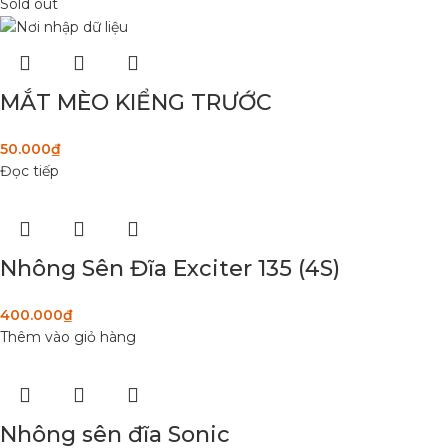
Sold out
MẮT MÈO KIỂNG TRƯỚC
50.000
₫
Đọc tiếp
Nhông Sên Đĩa Exciter 135 (4S)
400.000
₫
Thêm vào giỏ hàng
Nhông sên đĩa Sonic