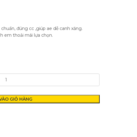
chuẩn, đúng cc ,giúp ae dễ canh xăng.
nh em thoải mái lựa chọn.
VÀO GIỎ HÀNG