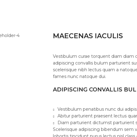
MAECENAS IACULIS
Vestibulum curae torquent diam diam 
adipiscing convallis bulum parturient su
scelerisque nibh lectus quam a natoque
fames nunc natoque dui.
ADIPISCING CONVALLIS BU
Vestibulum penatibus nunc dui adipis
Abitur parturient praesent lectus qu
Diam parturient dictumst parturient s
Scelerisque adipiscing bibendum sem ve
lobortis tincidunt purus lectus nisl cl