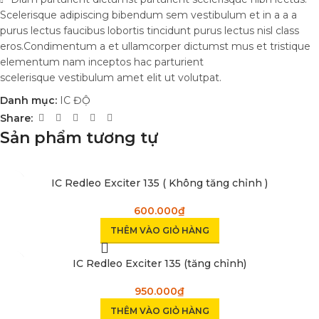
Scelerisque adipiscing bibendum sem vestibulum et in a a a
purus lectus faucibus lobortis tincidunt purus lectus nisl class
eros.Condimentum a et ullamcorper dictumst mus et tristique
elementum nam inceptos hac parturient
scelerisque vestibulum amet elit ut volutpat.
Danh mục:
IC ĐỘ
Share:
Sản phẩm tương tự
IC Redleo Exciter 135 ( Không tăng chỉnh )
600.000
₫
THÊM VÀO GIỎ HÀNG
IC Redleo Exciter 135 (tăng chỉnh)
950.000
₫
THÊM VÀO GIỎ HÀNG