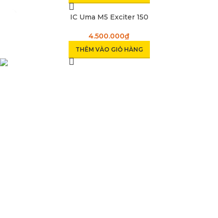
IC Uma M5 Exciter 150
4.500.000
₫
THÊM VÀO GIỎ HÀNG
Condimentum adipiscing vel neque dis nam parturient orci at
scelerisque neque dis nam parturient.
Quốc lộ 20, Lộc An, Bảo Lâm, Lâm Đồng
Phone: 0329393941 ( Trí )
Email: phutungxemayminhhung@gmail.com
DANH MỤC SẢN PHẨM
Sơn Xịt Xe Máy
Hệ thống màu 2 lớp
Chất hoạt hoá
Sơn lót