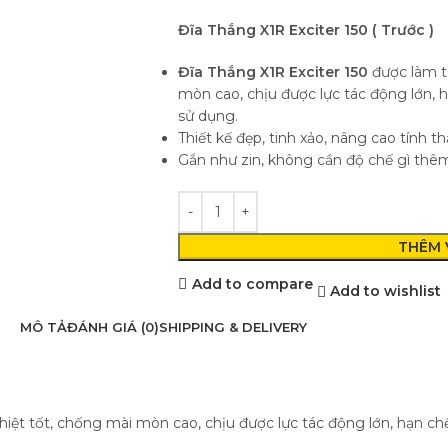
Đĩa Thắng X1R Exciter 150 ( Trước )
Đĩa Thắng X1R Exciter 150
được làm t
mòn cao, chịu được lực tác động lớn, 
sử dụng.
Thiết kế đẹp, tinh xảo, nâng cao tính t
Gắn như zin, không cần độ chế gì thê
THÊM 
Add to compare
Add to wishlist
MÔ TẢ
ĐÁNH GIÁ (0)
SHIPPING & DELIVERY
hiệt tốt, chống mài mòn cao, chịu được lực tác động lớn, hạn ch