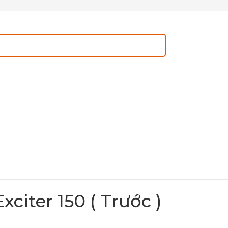
citer 150 ( Trước )