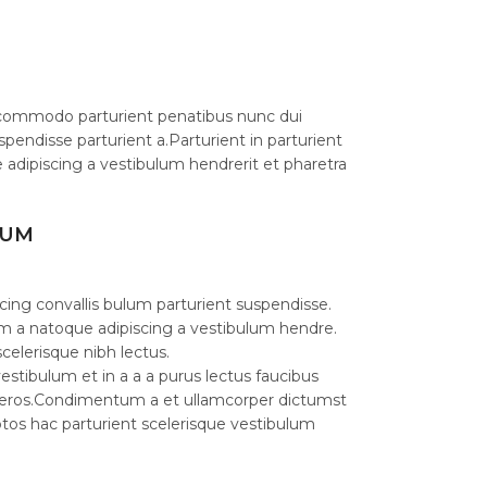
commodo parturient penatibus nunc dui
spendisse parturient a.Parturient in parturient
 adipiscing a vestibulum hendrerit et pharetra
LUM
cing convallis bulum parturient suspendisse.
am a natoque adipiscing a vestibulum hendre.
celerisque nibh lectus.
stibulum et in a a a purus lectus faucibus
ass eros.Condimentum a et ullamcorper dictumst
os hac parturient scelerisque vestibulum