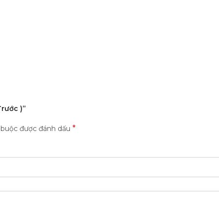
Trước )”
*
t buộc được đánh dấu