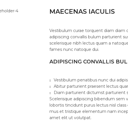
MAECENAS IACULIS
Vestibulum curae torquent diam diam 
adipiscing convallis bulum parturient su
scelerisque nibh lectus quam a natoque
fames nunc natoque dui.
ADIPISCING CONVALLIS BU
Vestibulum penatibus nunc dui adipis
Abitur parturient praesent lectus qu
Diam parturient dictumst parturient s
Scelerisque adipiscing bibendum sem ve
lobortis tincidunt purus lectus nisl cl
mus et tristique elementum nam incept
amet elit ut volutpat.