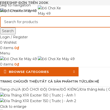
FREESHIP ĐƠN TRÊN 200K
Skip to navigation
Skip to main content
Search
Login / Register
0
Wishlist
0
items
0
₫
Menu
0
items
0
₫
BROWSE CATEGORIES
TRANG CHỦ
GIỚI THIỆU
TẤT CẢ SẢN PHẨM
TIN TỨC
LIÊN HỆ
Trang chủ
A (ĐỒ CHƠI ĐỘ) Online
ĐỒ KIỂNG
Đĩa thắng kiểu (
Click to enlarge