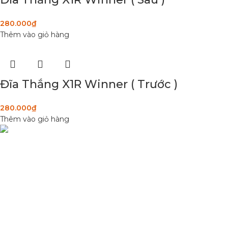
280.000
₫
Thêm vào giỏ hàng
Đĩa Thắng X1R Winner ( Trước )
280.000
₫
Thêm vào giỏ hàng
DANH MỤC SẢN
Condimentum adipiscing vel neque dis
Sơn Xịt Xe Máy
nam parturient orci at scelerisque neque
Hệ thống màu 2 lớ
dis nam parturient.
Chất hoạt hoá
Sơn lót
Quốc lộ 20, Lộc An, Bảo Lâm, Lâm
Đồng
Phone: 0329393941 ( Trí )