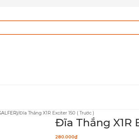
 GALFER)
Đĩa Thắng X1R Exciter 150 ( Trước )
Đĩa Thắng X1R Ex
280.000
₫