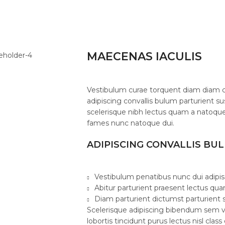
MAECENAS IACULIS
Vestibulum curae torquent diam diam 
adipiscing convallis bulum parturient su
scelerisque nibh lectus quam a natoque
fames nunc natoque dui.
ADIPISCING CONVALLIS BU
Vestibulum penatibus nunc dui adipis
Abitur parturient praesent lectus qu
Diam parturient dictumst parturient s
Scelerisque adipiscing bibendum sem ve
lobortis tincidunt purus lectus nisl cl