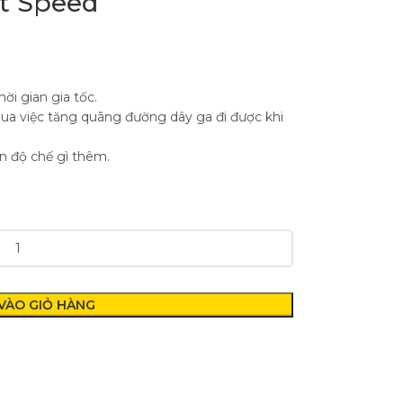
t Speed
ời gian gia tốc.
ua việc tăng quãng đường dây ga đi được khi
n độ chế gì thêm.
VÀO GIỎ HÀNG