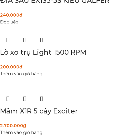
ĐĨA SAU EX135-5S KIỂU GALFER
240.000
₫
Đọc tiếp
Lò xo trụ Light 1500 RPM
200.000
₫
Thêm vào giỏ hàng
Mâm X1R 5 cây Exciter
2.700.000
₫
Thêm vào giỏ hàng