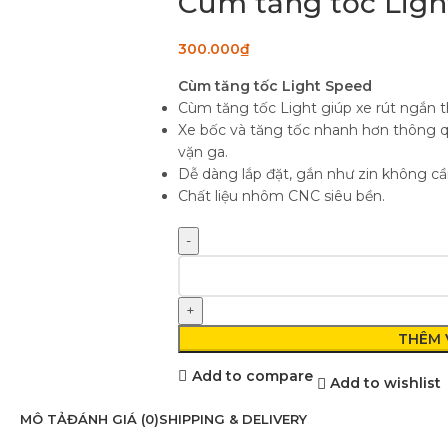
Cùm tăng tốc Ligh
300.000
₫
Cùm tăng tốc Light Speed
Cùm tăng tốc Light giúp xe rút ngắn th
Xe bốc và tăng tốc nhanh hơn thông q
vặn ga.
Dễ dàng lắp đặt, gắn như zin không cầ
Chất liệu nhôm CNC siêu bền.
THÊM 
Add to compare
Add to wishlist
MÔ TẢ
ĐÁNH GIÁ (0)
SHIPPING & DELIVERY