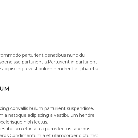
commodo parturient penatibus nunc dui
spendisse parturient a.Parturient in parturient
 adipiscing a vestibulum hendrerit et pharetra
LUM
cing convallis bulum parturient suspendisse.
am a natoque adipiscing a vestibulum hendre.
celerisque nibh lectus.
stibulum et in a a a purus lectus faucibus
ass eros.Condimentum a et ullamcorper dictumst