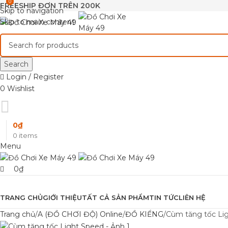
0
0
FREESHIP ĐƠN TRÊN 200K
Skip to navigation
Skip to main content
Search
Login / Register
0
Wishlist
0
₫
0
items
Menu
0
₫
Browse Categories
TRANG CHỦ
GIỚI THIỆU
TẤT CẢ SẢN PHẨM
TIN TỨC
LIÊN HỆ
Trang chủ
A (ĐỒ CHƠI ĐỘ) Online
ĐỒ KIỂNG
Cùm tăng tốc Li