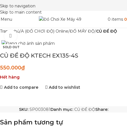
Skip to navigation
Skip to main content
Menu
0
items
0
Trang chủ
A (ĐỒ CHƠI ĐỘ) Online
ĐỒ MÁY ĐỘ
CỦ ĐỀ ĐỘ
Click to enlarge
SOLD OUT
CỦ ĐỀ ĐỘ KTECH EX135-4S
550.000
₫
Hết hàng
Add to compare
Add to wishlist
SKU:
SP003081
Danh mục:
CỦ ĐỀ ĐỘ
Share:
Sản phẩm tương tự