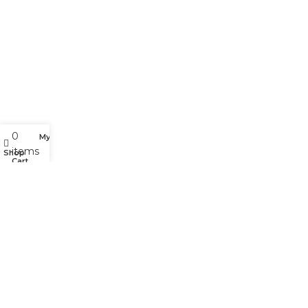
Chính sách bán sỉ/CTV
Tuyển dụng
Giới thiệu công ty
Liên Hệ
0
My account
items
Shop
Cart