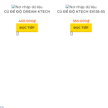
SOLD OUT
SOLD OUT
CỦ ĐỀ ĐỘ DREAM KTECH
CỦ ĐỀ ĐỘ KTECH EX135-5S
450.000
₫
550.000
₫
ĐỌC TIẾP
ĐỌC TIẾP