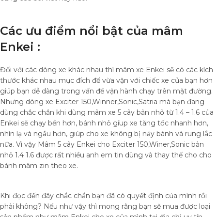
Các ưu điểm nổi bật của mâm
Enkei :
Đối với các dòng xe khác nhau thì mâm xe Enkei sẽ có các kích
thước khác nhau mục đích để vừa vặn với chiếc xe của bạn hơn
giúp bạn dễ dàng trong vấn đề vận hành chạy trên mặt đường.
Nhưng dòng xe Exciter 150,Winner,Sonic,Satria mà bạn đang
dùng chắc chắn khi dùng mâm xe 5 cây bản nhỏ từ 1.4 – 1.6 của
Enkei sẽ chạy bền hơn, bánh nhỏ gíup xe tăng tốc nhanh hơn,
nhìn lạ và ngầu hơn, giúp cho xe không bị nảy bánh và rung lắc
nữa. Vì vậy Mâm 5 cây Enkei cho Exciter 150,Winer,Sonic bản
nhỏ 1.4 1.6 được rất nhiều anh em tin dùng và thay thế cho cho
bánh mâm zin theo xe.
Khi đọc đến đây chắc chắn bạn đã có quyết định của mình rồi
phải không? Nếu như vậy thì mong rằng bạn sẽ mua được loại
sản phẩm như mâm Enkei cho xe của mình tại địa chỉ uy tín