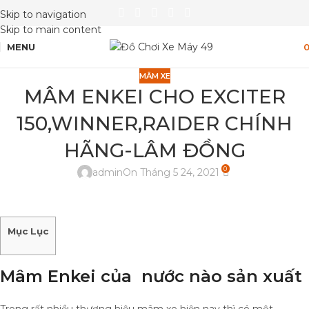
Skip to navigation
Skip to main content
MENU
MÂM XE
MÂM ENKEI CHO EXCITER
150,WINNER,RAIDER CHÍNH
HÃNG-LÂM ĐỒNG
0
admin
On Tháng 5 24, 2021
Mục Lục
Mâm Enkei của nước nào sản xuất
Trong rất nhiều thương hiệu mâm xe hiện nay thì có một