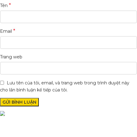
*
Tên
*
Email
Trang web
Lưu tên của tôi, email, và trang web trong trình duyệt này
cho lần bình luận kế tiếp của tôi.
Condimentum adipiscing vel neque dis nam parturient orci at
scelerisque neque dis nam parturient.