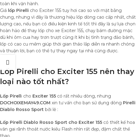
toàn khi vận hành.
Giá
lốp Pirelli
cho Exciter 155 tuy hơi cao so với mặt bằng
chung, nhưng vì đây là thương hiệu lốp dòng cao cấp nhất, chất
lượng cao, nếu bạn có điều kiện kinh tế tốt thì đây là sự lựa chọn
hoàn hảo để thay lốp cho xe Exciter 155, chạy bám đường mặc
dù khi ôm cua hay trơn trượt cũng ít khi bị tình trạng đảo bánh,
lốp có cao cu mềm giúp thời gian tháo lắp diễn ra nhanh chóng
và thuận lời, bạn có thể tự thay ngay tại nhà cũng được.
Lốp Pirelli cho Exciter 155 nên thay
loại nào tốt nhất?
Lốp Pirell
i cho
Exciter 155
có rất nhiều dòng, nhưng
DOCHOIXEMAY49.COM
xin tư vấn cho bạn sử dụng dòng
Pirelli
Diablo Rosso Sport
bởi lẽ :
Lốp Pirelli Diablo Rosso Sport cho Exciter 155
có thiết kế hoa
văn gai rãnh thoát nước kiểu Flash nhìn rất đẹp, đậm chất thể
thao.