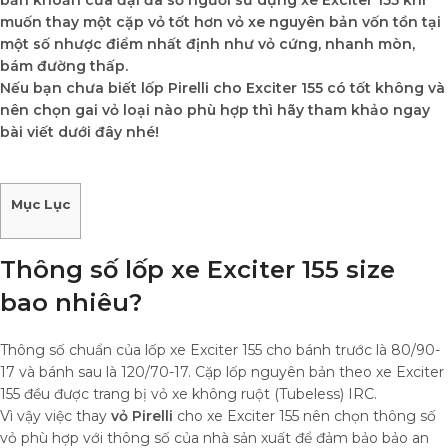
băn khoăn của đại đa số người sử dụng xe Exciter 155 khi
muốn thay một cặp vỏ tốt hơn vỏ xe nguyên bản vốn tồn tại
một số nhược điểm nhất định như vỏ cứng, nhanh mòn,
bám đường thấp.
Nếu bạn chưa biết lốp Pirelli cho Exciter 155 có tốt không và
nên chọn gai vỏ loại nào phù hợp thì hãy tham khảo ngay
bài viết dưới đây nhé!
Mục Lục
Thông số lốp xe Exciter 155 size
bao nhiêu?
Thông số chuẩn của lốp xe Exciter 155 cho bánh trước là 80/90-
17 và bánh sau là 120/70-17. Cặp lốp nguyên bản theo xe Exciter
155 đều được trang bị vỏ xe không ruột (Tubeless) IRC.
Vì vậy việc thay
vỏ Pirelli
cho xe Exciter 155 nên chọn thông số
vỏ phù hợp với thông số của nhà sản xuất để đảm bảo bảo an