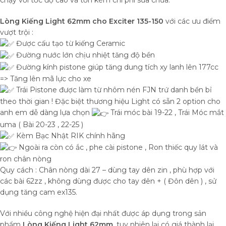
chạy với tốc độ cao và tốn kém chi phí sửa chữa.
Lòng Kiếng Light 62mm cho Exciter 135-150
với các ưu điểm
vượt trội :
Được cấu tạo từ kiếng Ceramic
Đường nước lớn chịu nhiệt tăng độ bền
Đường kính pistone giúp tăng dung tích xy lanh lên 177cc
=> Tăng lên mã lực cho xe
Trái Pistone được làm từ nhôm nén FJN trứ danh bền bỉ
theo thời gian ! Đặc biệt thương hiệu Light có sẵn 2 option cho
anh em dễ dàng lựa chọn
Trái móc bài 19-22 , Trái Móc mắt
uma ( Bài 20-23 , 22-25 )
Kèm Bạc Nhật RIK chính hãng
Ngoài ra còn có ắc , phe cài pistone , Ron thiếc quy lát và
ron chân nòng
Quy cách : Chân nòng dài 27 – dùng tay dên zin , phù hợp với
các bài 62zz , không dùng được cho tay dên + ( Đôn dên ) , sử
dụng tăng cam ex135.
Với nhiều công nghệ hiện đại nhất được áp dụng trong sản
phẩm
Lòng Kiếng Light 62mm
, tuy nhiên lại có giá thành lại