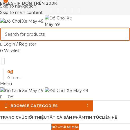
0
FREESHIP ĐƠN TRÊN 200K
Skip to navigation
Skip to main content
Login / Register
0
Wishlist
0
₫
0
items
Menu
0
₫
BROWSE CATEGORIES
TRANG CHỦ
GIỚI THIỆU
TẤT CẢ SẢN PHẨM
TIN TỨC
LIÊN HỆ
ĐỒ CHƠI XE MÁY