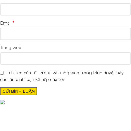
*
Email
Trang web
Lưu tên của tôi, email, và trang web trong trình duyệt này
cho lần bình luận kế tiếp của tôi.
Condimentum adipiscing vel neque dis nam parturient orci at
scelerisque neque dis nam parturient.