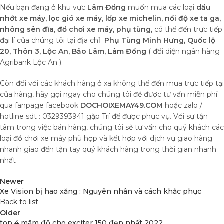
Nếu bạn đang ở khu vực
Lâm Đồng
muốn mua các loại
dầu
nhớt xe máy, lọc gió xe máy
,
lốp xe michelin,
nồi độ xe ta ga,
nhông sên đĩa
,
đồ chơi xe máy,
phụ tùng,
có thể đến trực tiếp
đại lí của chúng tôi tại địa chỉ
Phụ Tùng Minh Hưng, Quốc lộ
20, Thôn 3, Lộc An, Bảo Lâm, Lâm Đồng
( đối diện ngân hàng
Agribank Lộc An ).
Còn đối với các khách hàng ở xa không thể đến mua trực tiếp tại
của hàng, hãy gọi ngay cho chúng tôi để được tư vấn miễn phí
qua fanpage facebook
DOCHOIXEMAY49.COM
hoặc zalo /
hotline sdt : 0329393941 gặp Trí để được phục vụ. Với sự tận
tâm trong việc bán hàng, chúng tôi sẽ tư vấn cho quý khách các
loại đồ chơi xe máy phù hợp và kết hợp với dịch vụ giao hàng
nhanh giao đến tận tay quý khách hàng trong thời gian nhanh
nhất
Newer
Xe Vision bị hao xăng : Nguyên nhân và cách khắc phục
Back to list
Older
top 4 mâm độ cho exciter 150 đẹp nhất 2022