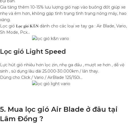
bụi bẩn.
Gia tăng thêm 10-15% lưu lượng gió nạp vào buồng đốt giúp xe
nhẹ và êm hơn, không gặp tình trạng tình trạng nóng máy, hao
xăng.
Lọc gió 𝐋𝐨̣𝐜 𝐠𝐢𝐨́ 𝐊&𝐍 dành cho các loại xe tay ga : Air Blade, Vario,
Sh Mode, Pcx…
Lọc gió Light Speed
Lực hút gió nhiều hơn lọc zin, nhẹ ga đầu , mượt xe hơn , dễ vệ
sinh , sử dụng lâu dài 25.000-30.000km / lần thay.
Dùng cho Click / Vario / AirBlade 125/150i…
5. Mua lọc gió Air Blade ở đâu tại
Lâm Đồng ?