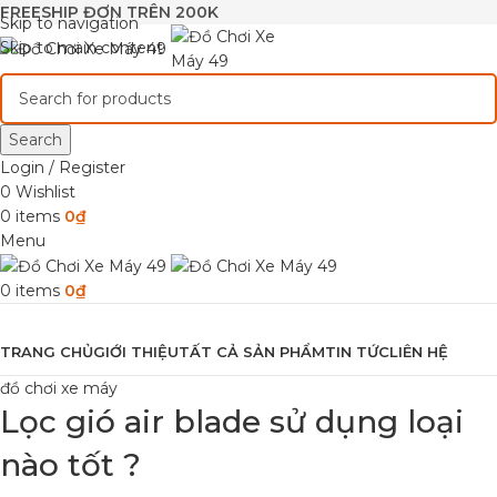
FREESHIP ĐƠN TRÊN 200K
Skip to navigation
Skip to main content
Search
Login / Register
0
Wishlist
0
items
0
₫
Menu
0
items
0
₫
Browse Categories
TRANG CHỦ
GIỚI THIỆU
TẤT CẢ SẢN PHẨM
TIN TỨC
LIÊN HỆ
đồ chơi xe máy
Lọc gió air blade sử dụng loại
nào tốt ?