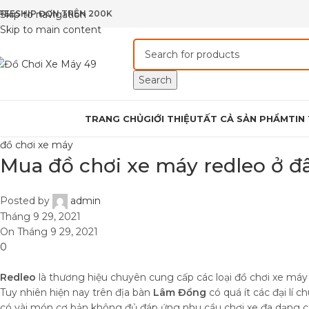
REESHIP ĐƠN TRÊN 200K
Skip to navigation
Skip to main content
Search
rowse Categories
TRANG CHỦ
GIỚI THIỆU
TẤT CẢ SẢN PHẨM
TIN
đồ chơi xe máy
Mua đồ chơi xe máy redleo ở đ
Posted by
admin
Tháng 9 29, 2021
On Tháng 9 29, 2021
0
Redleo
là thương hiệu chuyên cung cấp các loại đồ chơi xe máy
Tuy nhiên hiện nay trên địa bàn
Lâm Đồng
có quá ít các đại lí 
có vài món cơ bản không đủ đáp ứng nhu cầu chơi xe đa dạng của