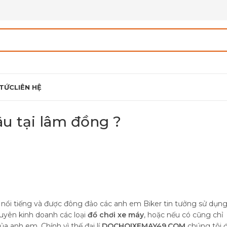
 TỨC
LIÊN HỆ
âu tại lâm đồng ?
 nổi tiếng và được đông đảo các anh em Biker tin tưởng sử dụng
chuyên kinh doanh các loại
đồ chơi xe máy
, hoặc nếu có cũng chỉ
 anh em. Chính vì thế đại lí
DOCHOIXEMAY49.COM
chúng tôi 