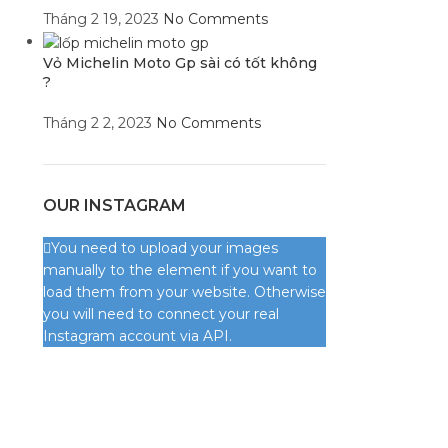
Tháng 2 19, 2023
No Comments
Vỏ Michelin Moto Gp sài có tốt không
?
Tháng 2 2, 2023
No Comments
OUR INSTAGRAM
You need to upload your images
manually to the element if you want to
load them from your website. Otherwise
you will need to connect your real
Instagram account via API.