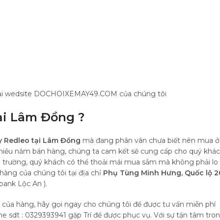
 tại wedsite DOCHOIXEMAY49.COM của chúng tôi
ại Lâm Đồng ?
y Redleo tại Lâm Đồng
mà đang phân vân chưa biết nên mua ở
ệm nhiều năm bán hàng, chúng ta cam kết sẽ cung cấp cho quý khá
thị trường, quý khách có thể thoải mái mua sắm mà không phải lo
 hàng của chúng tôi tại địa chỉ
Phụ Tùng Minh Hưng, Quốc lộ 2
bank Lộc An ).
i của hàng, hãy gọi ngay cho chúng tôi để được tư vấn miễn phí
sdt : 0329393941 gặp Trí để được phục vụ. Với sự tận tâm tro