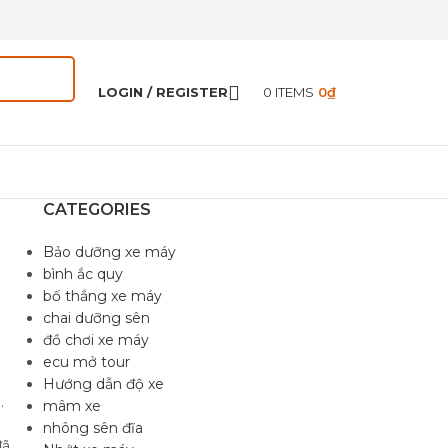
LOGIN / REGISTER
0
ITEMS
0
₫
CATEGORIES
Bảo dưỡng xe máy
bình ắc quy
bố thắng xe máy
chai dưỡng sên
đồ chơi xe máy
ecu mở tour
Hướng dẫn độ xe
.
mâm xe
nhông sên đĩa
đã