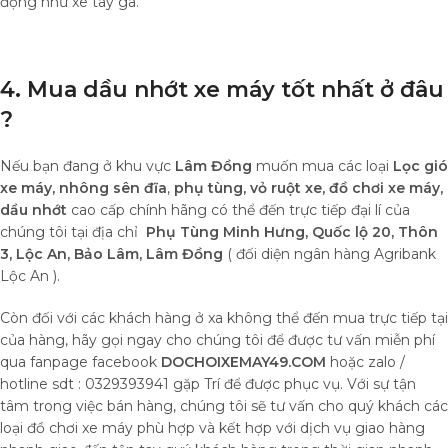
động như xe tay ga.
4. Mua dầu nhớt xe máy tốt nhất ở đâu
?
Nếu bạn đang ở khu vực
Lâm Đồng
muốn mua các loại
Lọc gió
xe máy, nhông sên đĩa
,
phụ tùng, vỏ ruột xe, đồ chơi xe máy,
dầu nhớt
cao cấp chính hãng có thể đến trực tiếp đại lí của
chúng tôi tại địa chỉ
Phụ Tùng Minh Hưng, Quốc lộ 20, Thôn
3, Lộc An, Bảo Lâm, Lâm Đồng
( đối diện ngân hàng Agribank
Lộc An ).
Còn đối với các khách hàng ở xa không thể đến mua trực tiếp tại
của hàng, hãy gọi ngay cho chúng tôi để được tư vấn miễn phí
qua fanpage facebook
DOCHOIXEMAY49.COM
hoặc zalo /
hotline sdt : 0329393941 gặp Trí để được phục vụ. Với sự tận
tâm trong việc bán hàng, chúng tôi sẽ tư vấn cho quý khách các
loại đồ chơi xe máy phù hợp và kết hợp với dịch vụ giao hàng