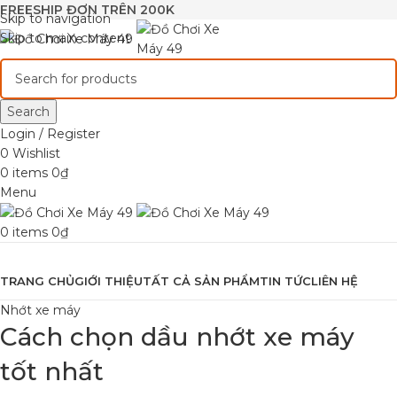
FREESHIP ĐƠN TRÊN 200K
Skip to navigation
Skip to main content
Search
Login / Register
0
Wishlist
0
items
0
₫
Menu
0
items
0
₫
Browse Categories
TRANG CHỦ
GIỚI THIỆU
TẤT CẢ SẢN PHẨM
TIN TỨC
LIÊN HỆ
Nhớt xe máy
Cách chọn dầu nhớt xe máy
tốt nhất