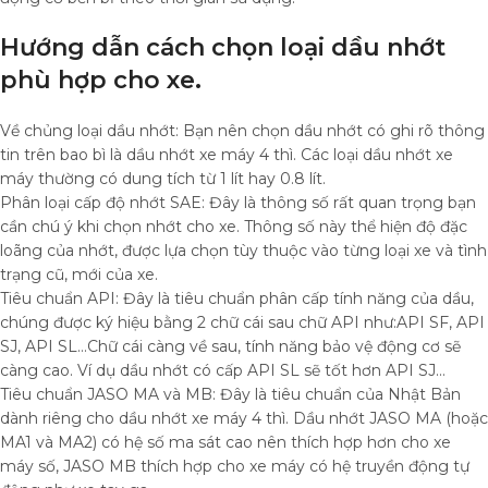
Hướng dẫn cách chọn loại dầu nhớt
phù hợp cho xe.
Về chủng loại dầu nhớt: Bạn nên chọn dầu nhớt có ghi rõ thông
tin trên bao bì là dầu nhớt xe máy 4 thì. Các loại dầu nhớt xe
máy thường có dung tích từ 1 lít hay 0.8 lít.
Phân loại cấp độ nhớt SAE: Đây là thông số rất quan trọng bạn
cần chú ý khi chọn nhớt cho xe. Thông số này thể hiện độ đặc
loãng của nhớt, được lựa chọn tùy thuộc vào từng loại xe và tình
trạng cũ, mới của xe.
Tiêu chuẩn API: Đây là tiêu chuẩn phân cấp tính năng của dầu,
chúng được ký hiệu bằng 2 chữ cái sau chữ API như:API SF, API
SJ, API SL…Chữ cái càng về sau, tính năng bảo vệ động cơ sẽ
càng cao. Ví dụ dầu nhớt có cấp API SL sẽ tốt hơn API SJ…
Tiêu chuẩn JASO MA và MB: Đây là tiêu chuẩn của Nhật Bản
dành riêng cho dầu nhớt xe máy 4 thì. Dầu nhớt JASO MA (hoặc
MA1 và MA2) có hệ số ma sát cao nên thích hợp hơn cho xe
máy số, JASO MB thích hợp cho xe máy có hệ truyền động tự