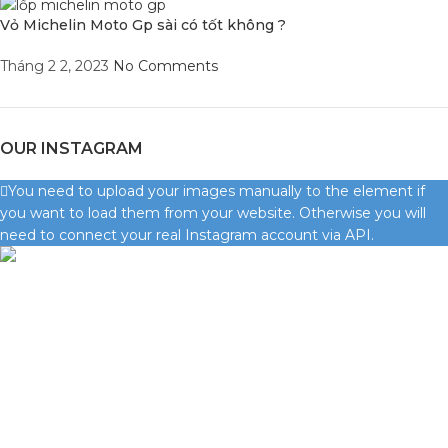
Vỏ Michelin Moto Gp sài có tốt không ?
Tháng 2 2, 2023
No Comments
OUR INSTAGRAM
You need to upload your images manually to the element if
you want to load them from your website. Otherwise you will
need to connect your real Instagram account via API.
Condimentum adipiscing vel neque dis nam parturient orci at
scelerisque neque dis nam parturient.
Quốc lộ 20, Lộc An, Bảo Lâm, Lâm Đồng
Phone: 0329393941 ( Trí )
Email: phutungxemayminhhung@gmail.com