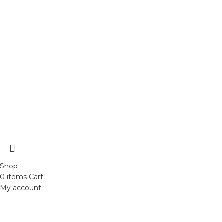
ĐỒ CHƠI XE MÁY 49
2021 CREATED BY
Xuan Truong Marketing
Shop
0
items
Cart
My account