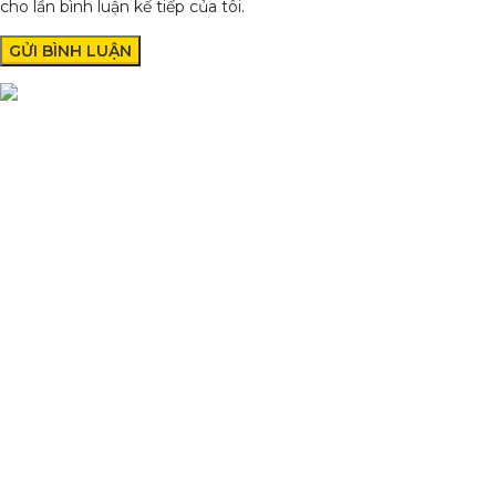
cho lần bình luận kế tiếp của tôi.
Condimentum adipiscing vel neque dis nam parturient orci at
scelerisque neque dis nam parturient.
Quốc lộ 20, Lộc An, Bảo Lâm, Lâm Đồng
Phone: 0329393941 ( Trí )
Email: phutungxemayminhhung@gmail.com
DANH MỤC SẢN PHẨM
Sơn Xịt Xe Máy
Hệ thống màu 2 lớp
Chất hoạt hoá
Sơn lót
HỖ TRỢ KHÁCH HÀNG