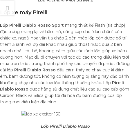
Lốp Michelin Pilot Street 2
Lốp xe máy Pirelli
Lốp Pirelli Diablo Rosso Sport
mang thiết kế Flash (tia chớp)
đặc trưng mang lại vẻ hầm hố, cứng cáp cho “dàn chân” của
chiếc xe, ngoài hoa văn tia chớp 2 bên mép lốp còn được bố trí
thêm 3 rãnh với độ dài khác nhau giúp thoát nước qua 2 bên
nhanh nhất có thể, khoảng cách giữa các rãnh lớn giúp xe bám
đường hơn. Mặc dù di chuyển với tốc độ cao trong điều kiện trời
mưa trơn trượt trong thành phố hay các chuyến đi phượt đường
dài lốp
Pirelli Diablo Rosso
đều cảm thấy xe chạy cực kì đầm,
êm, bám đường tốt, không có hiện tượng bị sàng hay đảo bánh
khi đang chạy như các loại lốp thông thường khác. Lốp
Pirelli
Diablo Rosso
được hãng sử dụng chất liệu cao su cao cấp gồm
Carbon Black và Silica giúp tối đa hóa đọ bám đường của lốp
trong mọi điều kiện địa hình.
Lốp Pirelli Diablo Rosso