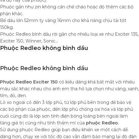
và độ nảy của phuộc).
Phuộc gắn như zin không cần chế cháo hoặc độ thêm các bộ
phận khác.
Bể dầu lớn 52mm ty vàng 16mm cho khả năng chịu tải tốt
150kg.
Phuộc Redleo bình dầu rời gắn cho nhiều loại xe như Exciter 135,
Exciter 150, Winner, Sonic…
Phuộc Redleo không bình dầu
Phuộc Redleo không bình dầu
Phuộc Redleo
Exciter 150
có kiểu dáng khá bắt mắt với nhiều
màu sắc khác nhau cho anh em tha hồ lựa chọn như vàng, xanh,
tím, đỏ, đen.
Lò xo ngoài có đến 3 lớp phủ, từ lớp phủ bên trong để bảo vệ
các bộ phận của phuộc, đến lớp phủ chống oxi hóa và lớp phủ
cuối cùng đó là lớp sơn tính điện bóng loáng bên ngoài làm
tăng giá trị cũng như tính thẩm mĩ của
phuộc Redleo.
Sử dung phuộc Redleo giúp bạn điều khiển xe một cách dễ
dàng hơn, chạy xe với tốc độ cao vẫn đảm bảo mang lại độ đàn