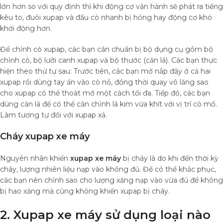
lớn hơn so với quy định thì khi động cơ vận hành sẽ phát ra tiếng
kêu to, đuôi xupap và đầu cò nhanh bị hỏng hay động cơ khó
khởi động hơn.
Để chỉnh cò xupap, các bạn cần chuẩn bị bộ dụng cụ gồm bộ
chỉnh cò, bộ lưỡi canh xupap và bộ thước (căn lá). Các bạn thực
hiện theo thứ tự sau: Trước tiên, các bạn mở nắp đậy ở cả hai
xupap rồi dùng tay ấn vào cò nổ, đồng thời quay vô lăng sao
cho xupap có thể thoát mở một cách tối đa. Tiếp đó, các bạn
dùng căn lá để có thể căn chỉnh lá kim vừa khít với vị trí cò mổ.
Làm tương tự đối với xupap xả.
Cháy xupap xe máy
Nguyên nhân khiến
xupap xe máy
bị cháy là do khi đến thời kỳ
cháy, lượng nhiên liệu nạp vào không đủ. Để có thể khắc phục,
các bạn nên chỉnh sao cho lượng xăng nạp vào vừa đủ để không
bị hao xăng mà cũng không khiến xupap bị cháy.
2. Xupap xe máy sử dụng loại nào