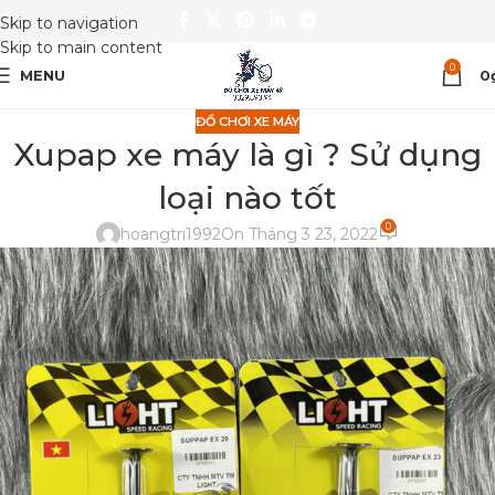
Skip to navigation
Skip to main content
0
MENU
0
ĐỒ CHƠI XE MÁY
Xupap xe máy là gì ? Sử dụng
loại nào tốt
0
hoangtri1992
On Tháng 3 23, 2022