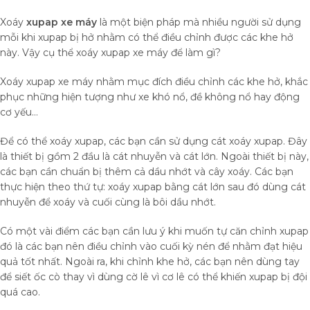
Xoáy
xupap xe máy
là một biện pháp mà nhiều người sử dụng
mỗi khi xupap bị hở nhằm có thể điều chỉnh được các khe hở
này. Vậy cụ thể xoáy xupap xe máy để làm gì?
Xoáy xupap xe máy nhằm mục đích điều chỉnh các khe hở, khắc
phục những hiện tượng như xe khó nổ, đề không nổ hay động
cơ yếu…
Để có thể xoáy xupap, các bạn cần sử dụng cát xoáy xupap. Đây
là thiết bị gồm 2 đầu là cát nhuyễn và cát lớn. Ngoài thiết bị này,
các bạn cần chuẩn bị thêm cả dầu nhớt và cây xoáy. Các bạn
thực hiện theo thứ tự: xoáy xupap bằng cát lớn sau đó dùng cát
nhuyễn để xoáy và cuối cùng là bôi dầu nhớt.
Có một vài điểm các bạn cần lưu ý khi muốn tự căn chỉnh xupap
đó là các bạn nên điều chỉnh vào cuối kỳ nén để nhằm đạt hiệu
quả tốt nhất. Ngoài ra, khi chỉnh khe hở, các bạn nên dùng tay
để siết ốc cò thay vì dùng cờ lê vì cơ lê có thể khiến xupap bị đội
quá cao.