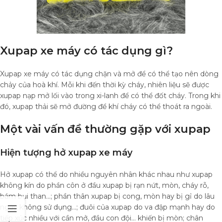
Xupap xe máy có tác dụng gì?
Xupap xe máy có tác dụng chặn và mở để có thể tạo nên dòng
chảy của hoà khí. Mỗi khi đến thời kỳ cháy, nhiên liệu sẽ được
xupap nạp mở lối vào trong xi-lanh để có thể đốt cháy. Trong khi
đó, xupap thải sẽ mở đường để khí cháy có thể thoát ra ngoài.
Một vài vấn đề thường gặp với xupap
Hiện tượng hở xupap xe máy
Hở xupap có thể do nhiều nguyên nhân khác nhau như xupap
không kín do phần côn ở đầu xupap bị rạn nứt, mòn, cháy rỗ,
bám bụi than…; phần thân xupap bị cong, mòn hay bị gỉ do lâu
ngày không sử dụng…; đuôi của xupap do va đập mạnh hay do
tiếp xúc nhiều với cần mở, đầu con đội… khiến bị mòn; chân