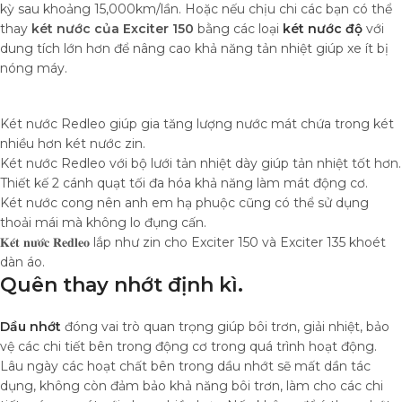
kỳ sau khoảng 15,000km/lần. Hoặc nếu chịu chi các bạn có thể
thay
két nước của Exciter 150
bằng các loại
két nước độ
với
dung tích lớn hơn để nâng cao khả năng tản nhiệt giúp xe ít bị
nóng máy.
Két nước Redleo giúp gia tăng lượng nước mát chứa trong két
nhiều hơn két nước zin.
Két nước Redleo với bộ lưới tản nhiệt dày giúp tản nhiệt tốt hơn.
Thiết kế 2 cánh quạt tối đa hóa khả năng làm mát động cơ.
Két nước cong nên anh em hạ phuộc cũng có thể sử dụng
thoải mái mà không lo đụng cấn.
𝐊𝐞́𝐭 𝐧𝐮̛𝐨̛́𝐜 𝐑𝐞𝐝𝐥𝐞𝐨 lắp như zin cho Exciter 150 và Exciter 135 khoét
dàn áo.
Quên thay nhớt định kì.
Dầu nhớt
đóng vai trò quan trọng giúp bôi trơn, giải nhiệt, bảo
vệ các chi tiết bên trong động cơ trong quá trình hoạt động.
Lâu ngày các hoạt chất bên trong dầu nhớt sẽ mất dần tác
dụng, không còn đảm bảo khả năng bôi trơn, làm cho các chi