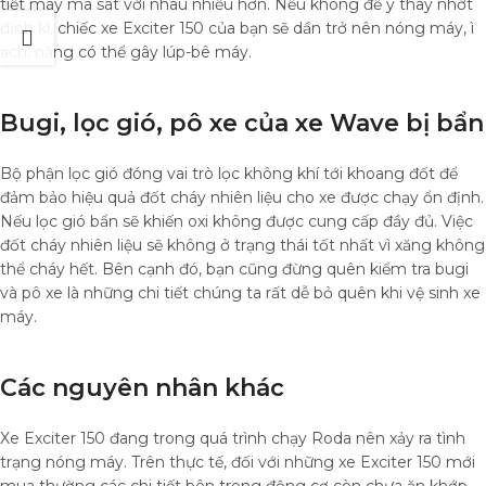
tiết máy ma sát với nhau nhiều hơn. Nếu không để ý thay nhớt
định kì, chiếc xe Exciter 150 của bạn sẽ dần trở nên nóng máy, ì
ạch, nặng có thể gây lúp-bê máy.
Bugi, lọc gió, pô xe của xe Wave bị bẩn
Bộ phận lọc gió đóng vai trò lọc không khí tới khoang đốt để
đảm bảo hiệu quả đốt cháy nhiên liệu cho xe được chạy ổn định.
Nếu lọc gió bẩn sẽ khiến oxi không được cung cấp đầy đủ. Việc
đốt cháy nhiên liệu sẽ không ở trạng thái tốt nhất vì xăng không
thể cháy hết. Bên cạnh đó, bạn cũng đừng quên kiểm tra bugi
và pô xe là những chi tiết chúng ta rất dễ bỏ quên khi vệ sinh xe
máy.
Các nguyên nhân khác
Xe Exciter 150 đang trong quá trình chạy Roda nên xảy ra tình
trạng nóng máy.
Trên thực tế, đối với những xe Exciter 150 mới
mua thường các chi tiết bên trong động cơ còn chưa ăn khớp