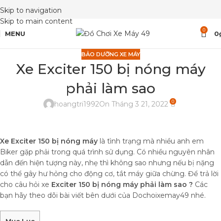
Skip to navigation
Skip to main content
0
MENU
0
BẢO DƯỠNG XE MÁY
Xe Exciter 150 bị nóng máy
phải làm sao
0
hoangtri1992
On Tháng 3 21, 2022
Xe Exciter 150 bị nóng máy
là tình trạng mà nhiều anh em
Biker gặp phải trong quá trình sử dụng. Có nhiều nguyên nhân
dẫn đến hiện tượng này, nhẹ thì không sao nhưng nếu bị nặng
có thể gây hư hỏng cho động cơ, tắt máy giữa chừng. Để trả lời
cho câu hỏi xe
Exciter 150 bị nóng máy phải làm sao ?
Các
bạn hãy theo dõi bài viết bên dưới của Dochoixemay49 nhé.