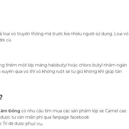
à loại vỏ truyền thống mà trước kia nhiều người sử dụng. Loại vỏ
ời cũ.
tráng thêm một lớp màng halobutyl hoặc chloro butyl nhằm ngăn
xuyên qua vỏ thì vỏ không ruột sẽ tự giữ không khí giúp tản
?
 Lâm Đồng
có nhu cầu tìm mua các sản phẩm lốp xe Camel cao
ể được tư vấn miễn phí qua fanpage facebook
Trí để được phục vụ,.