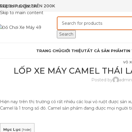
REESHIP ĐƠN TRÊN 200K
Skip to navigation
Skip to main content
Search
rowse Categories
TRANG CHỦ
GIỚI THIỆU
TẤT CẢ SẢN PHẨM
TIN
vỏ 
LỐP XE MÁY CAMEL THÁI 
Posted by
admi
Hiện nay trên thị trường có rất nhiều các loại vỏ ruột được sả
Camel là 1 trong số đó. Camel sản phẩm đang được mọi người tin
Mục Lục
[
hide
]