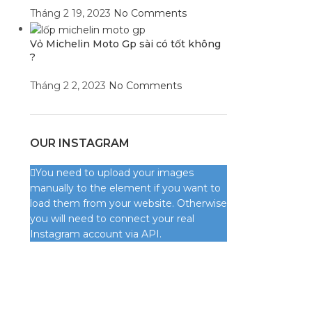
Tháng 2 19, 2023
No Comments
Vỏ Michelin Moto Gp sài có tốt không
?
Tháng 2 2, 2023
No Comments
OUR INSTAGRAM
You need to upload your images
manually to the element if you want to
load them from your website. Otherwise
you will need to connect your real
Instagram account via API.