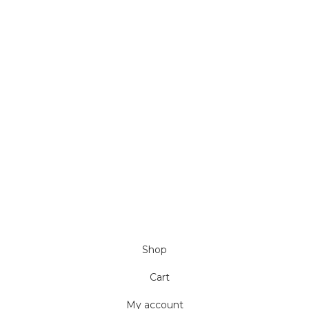
Chính sách bảo mật
p
Chính sách đổi trả
Hướng dẫn mua hàng
Chính sách bán sỉ/CTV
Tuyển dụng
Giới thiệu công ty
Liên Hệ
Shop
Cart
My account