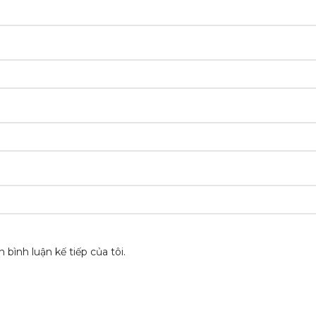
 bình luận kế tiếp của tôi.
 PHẨM
HỖ TRỢ KHÁCH HÀNG