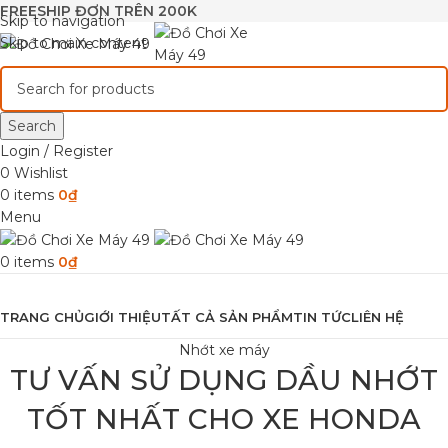
FREESHIP ĐƠN TRÊN 200K
Skip to navigation
Skip to main content
Search
Login / Register
0
Wishlist
0
items
0
₫
Menu
0
items
0
₫
Browse Categories
TRANG CHỦ
GIỚI THIỆU
TẤT CẢ SẢN PHẨM
TIN TỨC
LIÊN HỆ
Nhớt xe máy
TƯ VẤN SỬ DỤNG DẦU NHỚT
TỐT NHẤT CHO XE HONDA