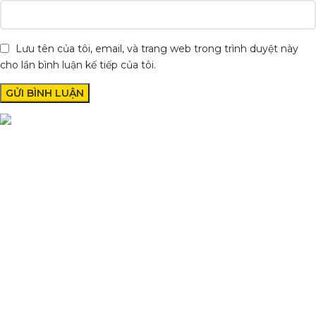
Lưu tên của tôi, email, và trang web trong trình duyệt này
cho lần bình luận kế tiếp của tôi.
Condimentum adipiscing vel neque dis nam parturient orci at
scelerisque neque dis nam parturient.
Quốc lộ 20, Lộc An, Bảo Lâm, Lâm Đồng
Phone: 0329393941 ( Trí )
Email: phutungxemayminhhung@gmail.com
DANH MỤC SẢN PHẨM
Sơn Xịt Xe Máy
Hệ thống màu 2 lớp