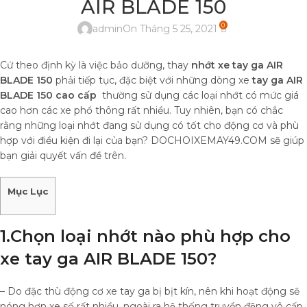
AIR BLADE 150
0
admin
On Tháng 5 25, 2021
Cứ theo định kỳ là việc bảo dưỡng, thay
nhớt xe tay ga AIR
BLADE 150
phải tiếp tục, đặc biệt với những dòng xe
tay ga AIR
BLADE 150 cao cấp
thường sử dụng các loại nhớt có mức giá
cao hơn các xe phổ thông rất nhiều. Tuy nhiên, bạn có chắc
rằng những loại nhớt đang sử dụng có tốt cho động cơ và phù
hợp với điều kiện đi lại của bạn? DOCHOIXEMAY49.COM sẽ giúp
bạn giải quyết vấn đề trên.
Mục Lục
1.Chọn loại nhớt nào phù hợp cho
xe tay ga AIR BLADE 150?
– Do đặc thù động cơ xe tay ga bị bịt kín, nên khi hoạt động sẽ
nóng hơn xe số rất nhiều, ngoài ra hệ thống truyền động vô cấp