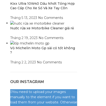
Kixx Ultra 10W40 Dầu Nhớt Tổng Hợp
Cao Cấp Cho Xe Số Và Xe Tay Côn
Tháng 5 13, 2023
No Comments
Nước rửa xe Motorbike Cleaner giá rẻ
Tháng 2 19, 2023
No Comments
Vỏ Michelin Moto Gp sài có tốt không
?
Tháng 2 2, 2023
No Comments
OUR INSTAGRAM
You need to upload your images
manually to the element if you want to
load them from your website. Otherwise