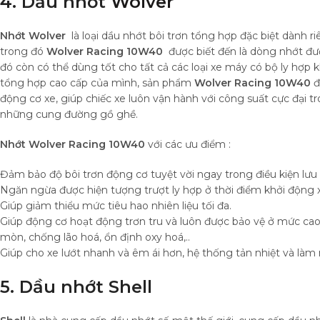
4. Dầu nhớt
Wolver
Nhớt Wolver
là loại dầu nhớt bôi trơn tổng hợp đặc biệt dành 
trong đó
Wolver Racing 10W40
được biết đến là dòng nhớt đư
đó còn có thể dùng tốt cho tất cả các loại xe máy có bộ ly hợp k
tổng hợp cao cấp của mình, sản phẩm
Wolver Racing 10W40
đ
động cơ xe, giúp chiếc xe luôn vận hành với công suất cực đại t
những cung đường gồ ghề.
Nhớt Wolver Racing 10W40
với các ưu điểm :
Đảm bảo độ bôi trơn động cơ tuyệt vời ngay trong điều kiện lưu
Ngăn ngừa được hiện tượng trượt ly hợp ở thời điểm khởi động xe 
Giúp giảm thiểu mức tiêu hao nhiên liệu tối đa.
Giúp động cơ hoạt động trơn tru và luôn được bảo vệ ở mức cao
mòn, chống lão hoá, ổn định oxy hoá,..
Giúp cho xe lướt nhanh và êm ái hơn, hệ thống tản nhiệt và làm
5. Dầu nhớt Shell