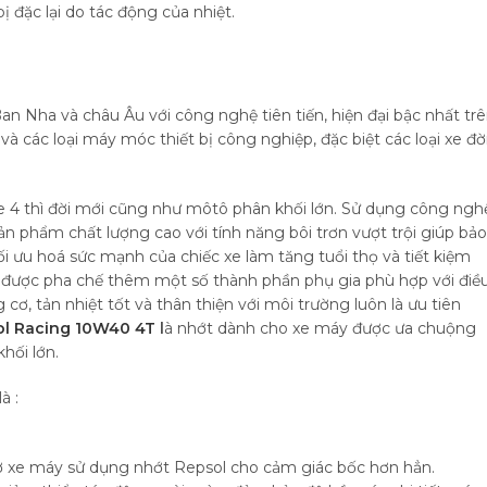
 đặc lại do tác động của nhiệt.
Ban Nha và châu Âu với công nghệ tiên tiến, hiện đại bậc nhất tr
 và các loại máy móc thiết bị công nghiệp, đặc biệt các loại xe đờ
 xe 4 thì đời mới cũng như môtô phân khối lớn. Sử dụng công ngh
n phẩm chất lượng cao với tính năng bôi trơn vượt trội giúp bảo
i ưu hoá sức mạnh của chiếc xe làm tăng tuổi thọ và tiết kiệm
l được pha chế thêm một số thành phần phụ gia phù hợp với điề
ơ, tản nhiệt tốt và thân thiện với môi trường luôn là ưu tiên
ol Racing 10W40 4T
l
à nhớt dành cho xe máy được ưa chuộng
hối lớn.
à :
cơ xe máy sử dụng nhớt Repsol cho cảm giác bốc hơn hẳn.