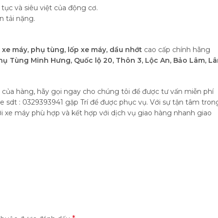
tục và siêu việt của động cơ.
n tải nặng.
i xe máy,
phụ tùng, lốp xe máy, dầu nhớt
cao cấp chính hãng
hụ Tùng Minh Hưng, Quốc lộ 20, Thôn 3, Lộc An, Bảo Lâm, L
i của hàng, hãy gọi ngay cho chúng tôi để được tư vấn miễn phí
ne sdt : 0329393941 gặp Trí để được phục vụ. Với sự tận tâm tron
hơi xe máy phù hợp và kết hợp với dịch vụ giao hàng nhanh giao