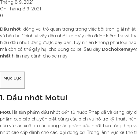
Tháng 8 9, 2021
On Tháng 8 9, 2021
0
Dầu nhớt
đóng vai trò quan trọng trong việc bôi trơn, giải nhi
và bền bỉ. Chính vì vậy dầu nhớt xe máy cần được kiểm tra và tha
hiệu dầu nhớt đang được bày bán, tuy nhiên không phải loại nà
mà còn có thể gây hại cho động cơ xe. Sau đây
Dochoixemay4
nhất
hiện nay dành cho xe máy.
Mục Lục
1. Dầu nhớt Motul
Motul
là sản phẩm dầu nhớt đến từ nước Pháp đã và đang xây dự
phẩm cao cấp chuyên biệt cùng các dịch vụ hỗ trợ kỹ thuật hà
cứu và sản xuất ra các dòng sản phẩm dầu nhớt bán tổng hợp v
nhớt cao cấp dành cho các loại động cơ. Trong lãnh vực xe thể t