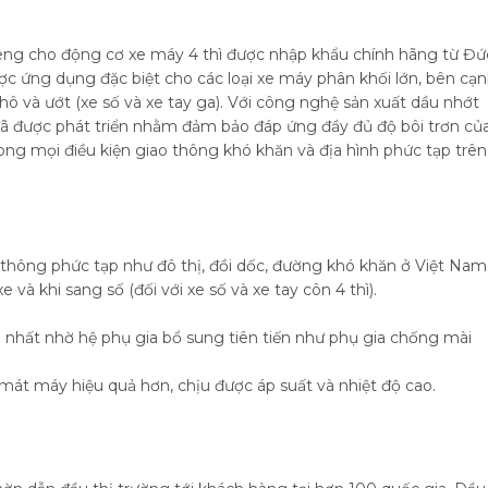
riêng cho động cơ xe máy 4 thì được nhập khẩu chính hãng từ Đứ
ợc ứng dụng đặc biệt cho các loại xe máy phân khối lớn, bên cạ
hô và ướt (xe số và xe tay ga). Với công nghệ sản xuất dầu nhớt
ã được phát triển nhằm đảm bảo đáp ứng đầy đủ độ bôi trơn củ
rong mọi điều kiện giao thông khó khăn và địa hình phức tạp trên
 thông phức tạp như đô thị, đồi dốc, đường khó khăn ở Việt Nam
và khi sang số (đối với xe số và xe tay côn 4 thì).
 nhất nhờ hệ phụ gia bổ sung tiên tiến như phụ gia chống mài
 mát máy hiệu quả hơn, chịu được áp suất và nhiệt độ cao.