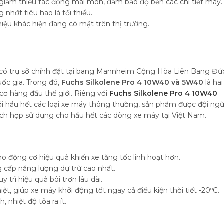
giảm thiểu tác động mài mòn, đảm bảo độ bền các chi tiết máy.
nhớt tiêu hao là tối thiểu.
iệu khác hiện đang có mặt trên thị trường.
, có trụ sở chính đặt tại bang Mannheim Cộng Hòa Liên Bang Đứ
ốc gia. Trong đó,
Fuchs Silkolene Pro 4 10W40 và 5W40
là hai
 cơ hàng đầu thế giới. Riêng với
Fuchs Silkolene Pro 4 10W40
ới hầu hết các loại xe máy thông thường, sản phẩm được đội ng
hích hợp sử dụng cho hầu hết các dòng xe máy tại Việt Nam.
cho động cơ hiệu quả khiến xe tăng tốc linh hoạt hơn.
cấp năng lượng dự trữ cao nhất.
trì hiệu quả bôi trơn lâu dài.
t, giúp xe máy khởi động tốt ngay cả điều kiện thời tiết -20ºC.
 nhiệt độ tỏa ra ít.