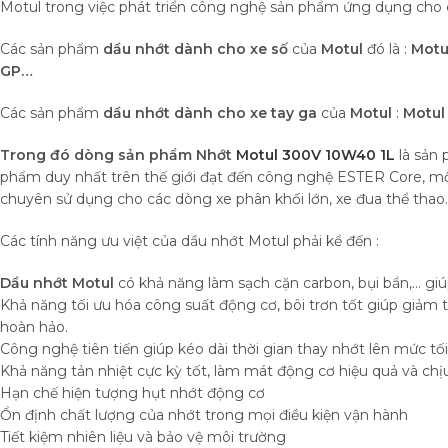
Motul trong việc phát triển công nghệ sản phẩm ứng dụng cho 
Các sản phẩm
dầu nhớt dành cho xe số
của
Motul
đó là :
Motu
GP…
Các sản phẩm
dầu nhớt dành cho xe tay ga
của
Motul
:
Motul
Trong đó dòng sản phẩm Nhớt
Motul 300V 10W40 1L
là sản 
phẩm duy nhất trên thế giới đạt đến công nghệ ESTER Core, 
chuyên sử dụng cho các dòng xe phân khối lớn, xe đua thể thao.
Các tính năng ưu việt của dầu nhớt Motul phải kể đến :
Dầu nhớt Motul
có khả năng làm sạch cặn carbon, bụi bẩn,… gi
Khả năng tối ưu hóa công suất động cơ, bôi trơn tốt giúp giảm
hoàn hảo.
Công nghệ tiên tiến giúp kéo dài thời gian thay nhớt lên mức tối
Khả năng tản nhiệt cực kỳ tốt, làm mát động cơ hiệu quả và chịu
Hạn chế hiện tượng hụt nhớt động cơ
Ổn định chất lượng của nhớt trong mọi điều kiện vận hành
Tiết kiệm nhiên liệu và bảo vệ môi trường