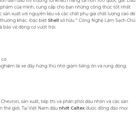
hờn dẫn đầu thị trường tới khách hàng tại hơn 100 quốc gia. Dầu
n phẩm của mình, cung cấp cho bạn những công thức tốt nhất
 sản xuất với nguyên liệu và các chất phụ gia chất lượng cao để
 thường khác. Đặc biệt
Shell
sở hữu ” Công Nghệ Làm Sạch Chủ
à bảo vệ động cơ vượt trội.
 cơ.
 nghiệm lái xe đầy hứng thú nhờ giảm tiếng ồn và rung động.
n Chevron, sản xuất, tiếp thị và phân phối dầu nhờn và các sản
 thế giới. Tại Việt Nam dầu
nhớt Caltex
được đông đảo mọi