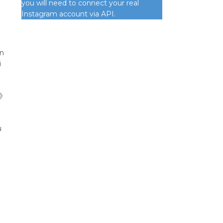
you will need to connect your real
Instagram account via API.
ên
i
ệ
u