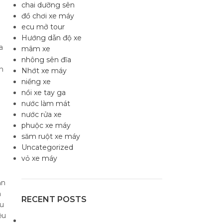
chai dưỡng sên
đồ chơi xe máy
ecu mở tour
Hướng dẫn độ xe
a
mâm xe
nhông sên đĩa
n
Nhớt xe máy
niềng xe
nồi xe tay ga
nước làm mát
nước rửa xe
phuộc xe máy
săm ruột xe máy
Uncategorized
vỏ xe máy
ản
n
RECENT POSTS
ầu
ệu