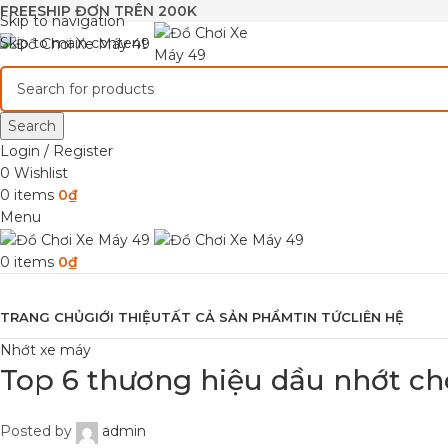
FREESHIP ĐƠN TRÊN 200K
Skip to navigation
Skip to main content
Search
Login / Register
0
Wishlist
0
items
0
₫
Menu
0
items
0
₫
Browse Categories
TRANG CHỦ
GIỚI THIỆU
TẤT CẢ SẢN PHẨM
TIN TỨC
LIÊN HỆ
Nhớt xe máy
Top 6 thương hiệu dầu nhớt ch
Posted by
admin