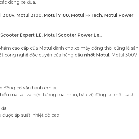
các dòng xe đua.
l 300v, Motul 3100,
Motul 7100
, Motul H-Tech, Motul Power
 Scooter Expert LE, Motul Scooter Power Le..
.
phẩm cao cấp của Motul dành cho xe máy đồng thời cũng là sản
một công nghệ độc quyền của hãng dầu
nhớt Motul
. Motul 300V
úp động cơ vận hành êm ái.
 thiểu ma sát và hiện tượng mài mòn, bảo vệ động cơ một cách
 đa.
 được áp suất, nhiệt độ cao