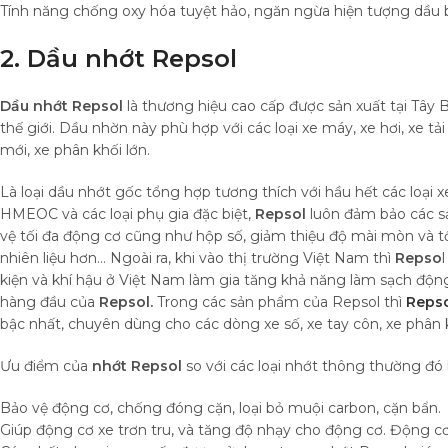
Tính năng chống oxy hóa tuyệt hảo, ngăn ngừa hiện tượng dầu bị
2. Dầu nhớt Repsol
Dầu nhớt Repsol
là thương hiệu cao cấp được sản xuất tại Tây 
thế giới. Dầu nhờn này phù hợp với các loại xe máy, xe hơi, xe tải
mới, xe phân khối lớn.
Là loại dầu nhớt gốc tổng hợp tương thích với hầu hết các loại
HMEOC và các loại phụ gia đặc biệt,
Repsol
luôn đảm bảo các sả
vệ tối đa động cơ cũng như hộp số, giảm thiệu độ mài mòn và tố
nhiên liệu hơn… Ngoài ra, khi vào thị trường Việt Nam thì
Repso
kiện và khí hậu ở Việt Nam làm gia tăng khả năng làm sạch động c
hàng đầu của
Repsol.
Trong các sản phẩm của Repsol thì
Reps
bậc nhất, chuyên dùng cho các dòng xe số, xe tay côn, xe phân k
Ưu điểm của
nhớt Repsol
so với các loại nhớt thông thường đó l
Bảo vệ động cơ, chống đóng cặn, loại bỏ muội carbon, cặn bẩn.
Giúp động cơ xe trơn tru, và tăng độ nhạy cho động cơ. Động 