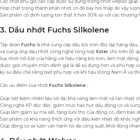
Các chất phụ gia cao cấp được sử dụng trong nhớt Repsol giúp 
Hợp chất trong thành phần nhớt có độ bay hơi thấp do vậy lượng 
Sản phẩm có định lượng tổn thất ít hơn 30% so với các thương h
3. Dầu nhớt Fuchs Silkolene
Tập đoàn
Fuchs
là nhà cung cấp dầu bôi trơn độc lập hàng đầu
và cung ứng dầu nhớt công nghệ tổng hợp
Ester
cho trên 50 qu
loại nhớt nổi bật của hãng với hiệu năng bôi trơn, làm mát động
được giới chuyên môn đánh giá là dễ sử dụng hơn và phù hợp v
kỹ sư điều chế riêng biệt phù hợp với khí hậu Đông Nam Á và t
Các ưu điểm của nhớt
Fuchs Silkolene :
Giúp tiết kiệm nhiên liệu tối đa, khả năng làm mát và tản nhiệt 
Công nghệ XP độc đáo giảm mức hao hụt dầu động cơ và cung 
Giúp làm giảm sự ma sát, tăng tuổi thọ của động cơ, đảm bảo duy 
Sản phẩm có khả năng thích ứng với điều kiện nhiệt độ khắc nghiệ
Giúp động cơ xe luôn vận hành tối đa công suất, khởi động nhanh,