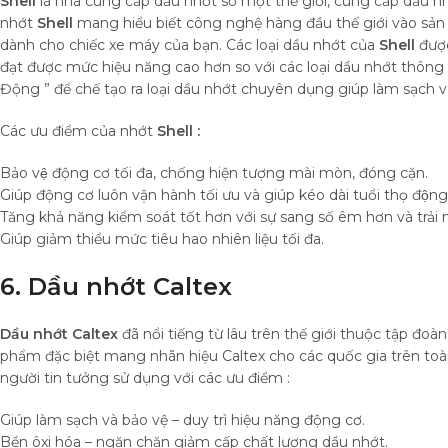
Shell
là nhà cung cấp dầu nhớt số một thế giới, cung cấp dầu n
nhớt
Shell
mang hiểu biết công nghệ hàng đầu thế giới vào sả
dành cho chiếc xe máy của bạn. Các loại dầu nhớt của
Shell
được
đạt được mức hiệu năng cao hơn so với các loại dầu nhớt thông
Động ” để chế tạo ra loại dầu nhớt chuyên dụng giúp làm sạch v
Các ưu điểm của nhớt
Shell :
Bảo vệ động cơ tối đa, chống hiện tượng mài mòn, đóng cặn.
Giúp động cơ luôn vận hành tối ưu và giúp kéo dài tuổi thọ động
Tăng khả năng kiểm soát tốt hơn với sự sang số êm hơn và trải
Giúp giảm thiểu mức tiêu hao nhiên liệu tối đa.
6. Dầu nhớt Caltex
Dầu nhớt Caltex
đã nổi tiếng từ lâu trên thế giới thuộc tập đoà
phẩm đặc biệt mang nhãn hiệu Caltex cho các quốc gia trên toàn
người tin tưởng sử dụng với các ưu điểm :
Giúp làm sạch và bảo vệ – duy trì hiệu năng động cơ.
Bền ôxi hóa – ngăn chặn giảm cấp chất lượng dầu nhớt.