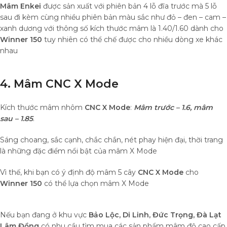
Mâm Enkei
được sản xuất với phiên bản 4 lỗ đĩa trước mà 5 lỗ
sau đi kèm cùng nhiều phiên bản màu sắc như đỏ – đen – cam –
xanh dương với thông số kích thước mâm là 1.40/1.60 dành cho
Winner 150
tuy nhiên có thể chế được cho nhiều dòng xe khác
nhau
4. Mâm CNC X Mode
Kích thước mâm nhôm
CNC X Mode
:
Mâm trước – 1.6, mâm
sau – 1.85
.
Sáng choang, sắc cạnh, chắc chắn, nét phay hiện đại, thời trang
là những đặc điểm nổi bật của mâm X Mode
Vì thế, khi bạn có ý định độ mâm 5 cây
CNC X Mode
cho
Winner 150
có thể lựa chọn mâm X Mode
Nếu bạn đang ở khu vực
Bảo Lộc, Di Linh, Đức Trọng, Đà Lạt
Lâm Đồng
có nhu cầu tìm mua các sản phẩm mâm độ cao cấp