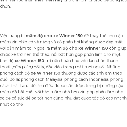
Winner 150 mới nhất hiện nay
cho anh em chơi xe dễ dàng lựa
chọn.
Việc trang bị
mâm độ cho xe Winner 150
để thay thế cho cặp
mâm zin nhìn có vẻ nặng và có phần hơi không được đẹp mắt
với bản mâm to. Ngoài ra
mâm độ cho xe Winner 150
còn giúp
chiếc xe trở nên thể thao, nổi bật hơn góp phần làm cho một
bản độ
xe Winner 150
trở nên hoàn hảo với dàn chân thanh
thoát ,cứng cáp,mới lạ, độc đáo trong mắt mọi người. Những
phong cách độ
xe Winner 150
thường được các anh em theo
đuổi đó là: phong cách Malaysia, phong cách Indonesia, phong
cách Thái Lan… để làm điều đó xe cần được trang bị những cặp
mâm độ bắt mắt với bản mâm nhỏ hơn zin góp phần làm nhẹ
xe để có sức đề pa tốt hơn cũng như đạt được tốc độ cao nhanh
nhất có thể.