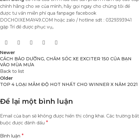
chính hãng cho xe của mình, hãy gọi ngay cho chúng tôi để
được tư vấn miễn phí qua fanpage facebook
DOCHOIXEMAY49.COM hoặc zalo / hotline sdt : 0329393941
gặp Trí để được phục vụ,.
Newer
CÁCH BẢO DƯỠNG, CHĂM SÓC XE EXCITER 150 CỦA BẠN
VÀO MÙA MƯA
Back to list
Older
TOP 4 LOẠI MÂM ĐỘ HOT NHẤT CHO WINNER X NĂM 2021
Để lại một bình luận
Email của bạn sẽ không được hiển thị công khai.
Các trường bắt
*
buộc được đánh dấu
*
Bình luận