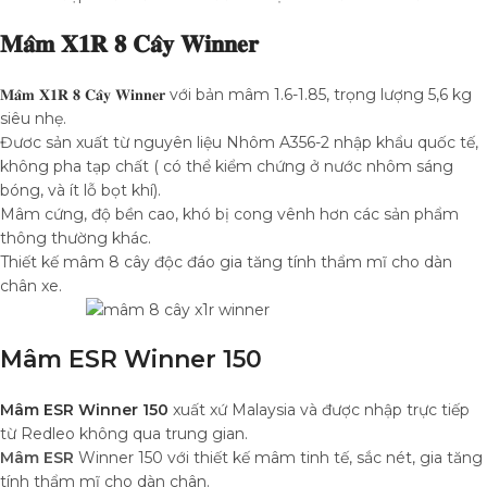
𝐌𝐚̂𝐦 𝐗𝟏𝐑 𝟖 𝐂𝐚̂𝐲 𝐖𝐢𝐧𝐧𝐞𝐫
𝐌𝐚̂𝐦 𝐗𝟏𝐑 𝟖 𝐂𝐚̂𝐲 𝐖𝐢𝐧𝐧𝐞𝐫
với bản mâm 1.6-1.85, trọng lượng 5,6 kg
siêu nhẹ.
Đươc sản xuất từ nguyên liệu Nhôm A356-2 nhập khẩu quốc tế,
không pha tạp chất ( có thể kiểm chứng ở nước nhôm sáng
bóng, và ít lỗ bọt khí).
Mâm cứng, độ bền cao, khó bị cong vênh hơn các sản phẩm
thông thường khác.
Thiết kế mâm 8 cây độc đáo gia tăng tính thẩm mĩ cho dàn
chân xe.
Mâm ESR Winner 150
Mâm ESR Winner 150
xuất xứ Malaysia và được nhập trực tiếp
từ Redleo không qua trung gian.
Mâm ESR
Winner 150 với thiết kế mâm tinh tế, sắc nét, gia tăng
tính thẩm mĩ cho dàn chân.