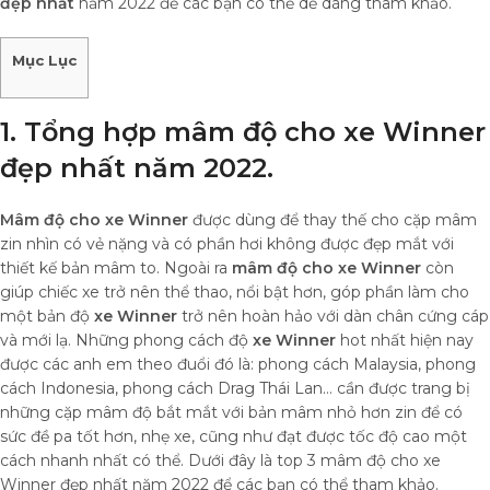
đẹp nhất
năm 2022 để các bạn có thể dễ dàng tham khảo.
Mục Lục
1. Tổng hợp mâm độ cho xe Winner
đẹp nhất năm 2022.
Mâm độ cho xe Winner
được dùng để thay thế cho cặp mâm
zin nhìn có vẻ nặng và có phần hơi không được đẹp mắt với
thiết kế bản mâm to. Ngoài ra
mâm độ cho xe Winner
còn
giúp chiếc xe trở nên thể thao, nổi bật hơn, góp phần làm cho
một bản độ
xe Winner
trở nên hoàn hảo với dàn chân cứng cáp
và mới lạ. Những phong cách độ
xe Winner
hot nhất hiện nay
được các anh em theo đuổi đó là: phong cách Malaysia, phong
cách Indonesia, phong cách Drag Thái Lan… cần được trang bị
những cặp mâm độ bắt mắt với bản mâm nhỏ hơn zin để có
sức đề pa tốt hơn, nhẹ xe, cũng như đạt được tốc độ cao một
cách nhanh nhất có thể. Dưới đây là top 3 mâm độ cho xe
Winner đẹp nhất năm 2022 để các bạn có thể tham khảo.