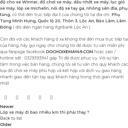
độ cho xe Winner, đồ chơi xe máy,
dầu nhớt xe máy, lọc gió
xe máy
,
lốp xe michelin,
nồi độ xe tay ga, nhông sên đĩa
,
phụ
tùng,
có thể đến trực tiếp đại lí của chúng tôi tại địa chỉ
Phụ
Tùng Minh Hưng, Quốc lộ 20, Thôn 3, Lộc An, Bảo Lâm, Lâm
Đồng
( đối diện ngân hàng Agribank Lộc An ).
Còn đối với các khách hàng ở xa không thể đến mua trực tiếp tại
của hàng, hãy gọi ngay cho chúng tôi để được tư vấn miễn phí
qua fanpage facebook
DOCHOIXEMAY49.COM
hoặc zalo /
hotline sdt : 0329393941 gặp Trí để được phục vụ. Với sự tận
tâm trong việc bán hàng, chúng tôi sẽ tư vấn cho quý khách các
loại đồ chơi xe máy phù hợp và kết hợp với dịch vụ giao hàng
nhanh giao đến tận tay quý khách hàng trong thời gian nhanh
nhất
Newer
Lốp xe máy đi bao nhiêu km thì phải thay ?
Back to list
Older