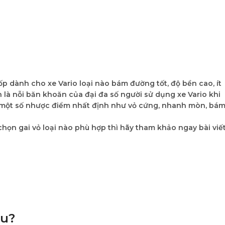
Lốp dành cho xe Vario loại nào bám đường tốt, độ bền cao, ít
ôn là nỗi băn khoăn của đại đa số người sử dụng xe Vario khi
i một số nhược điểm nhất định như vỏ cứng, nhanh mòn, bá
 chọn gai vỏ loại nào phù hợp thì hãy tham khảo ngay bài viế
êu?