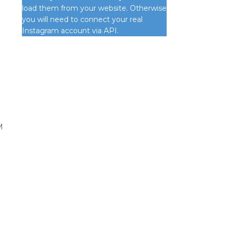
load them from your website. Otherwise
you will need to connect your real
n
Instagram account via API.
M