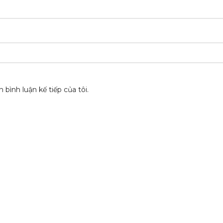
 bình luận kế tiếp của tôi.
 PHẨM
HỖ TRỢ KHÁCH HÀNG
Chính sách bảo mật
p
Chính sách đổi trả
Hướng dẫn mua hàng
Chính sách bán sỉ/CTV
Tuyển dụng
Giới thiệu công ty
Liên Hệ