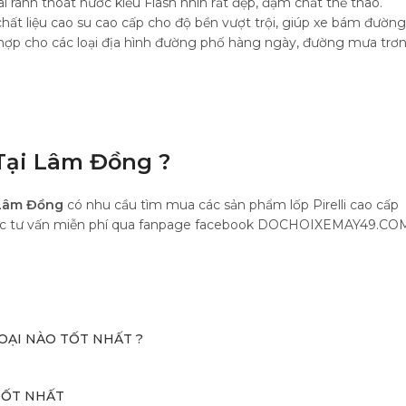
i rãnh thoát nước kiểu Flash nhìn rất đẹp, đậm chất thể thao.
chất liệu cao su cao cấp cho độ bền vượt trội, giúp xe bám đường
hù hợp cho các loại địa hình đường phố hàng ngày, đường mưa trơ
Tại Lâm Đồng ?
 Lâm Đồng
có nhu cầu tìm mua các sản phẩm lốp Pirelli cao cấp
được tư vấn miễn phí qua fanpage facebook DOCHOIXEMAY49.CO
OẠI NÀO TỐT NHẤT ?
TỐT NHẤT