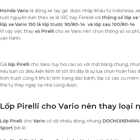
Honda Vario
là dòng xe tay ga được nhập khẩu từ Indonesia ,x
ruột nguyên bản theo xe là IRC hay Fereral với
thông số lốp xe 
lốp xe Vario 150 là lốp trước 90/80-14 và lốp sau 100/80-14
Vì vậy việc thay
vỏ Pirelli
cho xe Vario nên chọn thông số vỏ phù
vận hành.
Giá
lốp Pirelli
cho Vario tuy hơi cao so với mặt bằng chung, nhưn
nếu bạn có điều kiện kinh tế tốt thì đây là sự lựa chọn hoàn hả
trơn trượt cũng ít khi bị tình trạng đảo bánh, lốp có cao cu mềm 
thể tự thay ngay tại nhà cũng được.
Lốp Pirelli cho Vario nên thay loại 
Lốp Pirell
i cho
Vario
có rất nhiều dòng, nhưng
DOCHOIXEMAY4
Sport
bởi lẽ :