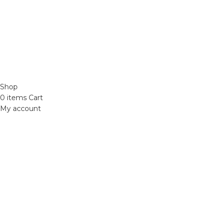
Phone: 0329393941 ( Trí )
Email:
phutungxemayminhhung@gmail.com
ĐỒ CHƠI XE MÁY 49
2021 CREATED BY
Xuan Truong Marketing
Shop
0
items
Cart
My account