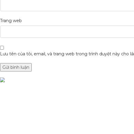
Trang web
Lưu tên của tôi, email, và trang web trong trình duyệt này cho lần
DANH MỤC SẢN
Condimentum adipiscing vel neque dis
Sơn Xịt Xe Máy
nam parturient orci at scelerisque neque
Hệ thống màu 2 lớ
dis nam parturient.
Chất hoạt hoá
Sơn lót
Quốc lộ 20, Lộc An, Bảo Lâm, Lâm
Đồng