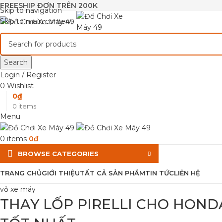
FREESHIP ĐƠN TRÊN 200K
Skip to navigation
Skip to main content
Search
Login / Register
0
Wishlist
0
₫
0
items
Menu
0
items
0
₫
BROWSE CATEGORIES
TRANG CHỦ
GIỚI THIỆU
TẤT CẢ SẢN PHẨM
TIN TỨC
LIÊN HỆ
vỏ xe máy
THAY LỐP PIRELLI CHO HOND