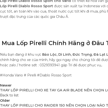
Lốp Pirelli Diablo Rosso Sport cho Vario
có thiết kế hoa văn ga
Lốp Pirelli Diablo Rosso Sport
được sản xuất tại Indonesia với 
cực tốt, an toàn khi vào cua, thoát nước cực tốt khi đi mưa, p
trượt đặc trưng của các quốc gia Châu Á.
Mua Lốp Pirelli Chính Hãng ở Đâu 
Nếu bạn đang ở khu vực
Bảo Lộc, Di Linh, Đức Trọng, Đà Lạt
chính hãng cho xe của mình, hãy gọi ngay cho chúng tôi để 
hoặc zalo / hotline sdt : 0329393941 gặp Trí để được phục vụ,.
#Honda Vario # Pirelli #Diablo Rosso Sport
Newer
THAY LỐP PIRELLI CHO XE TAY GA AIR BLADE NÊN CHỌN L
Back to list
Older
THAY LỐP PIRELLI CHO RAIDER 150 NÊN CHỌN LOẠI NÀO 