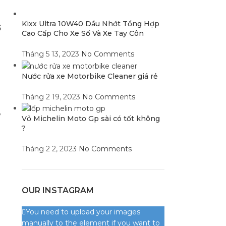
g
Kixx Ultra 10W40 Dầu Nhớt Tổng Hợp
ố
Cao Cấp Cho Xe Số Và Xe Tay Côn
Tháng 5 13, 2023
No Comments
Nước rửa xe Motorbike Cleaner giá rẻ
Tháng 2 19, 2023
No Comments
y
Vỏ Michelin Moto Gp sài có tốt không
?
Tháng 2 2, 2023
No Comments
OUR INSTAGRAM
You need to upload your images
manually to the element if you want to