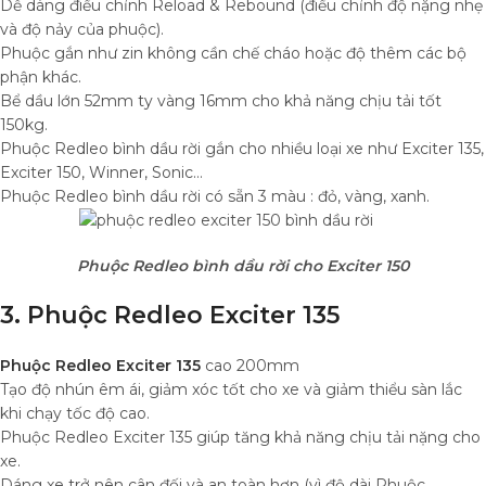
Dễ dàng điều chỉnh Reload & Rebound (điều chỉnh độ nặng nhẹ
và độ nảy của phuộc).
Phuộc gắn như zin không cần chế cháo hoặc độ thêm các bộ
phận khác.
Bể dầu lớn 52mm ty vàng 16mm cho khả năng chịu tải tốt
150kg.
Phuộc Redleo bình dầu rời gắn cho nhiều loại xe như Exciter 135,
Exciter 150, Winner, Sonic…
Phuộc Redleo bình dầu rời có sẵn 3 màu : đỏ, vàng, xanh.
Phuộc Redleo bình dầu rời cho Exciter 150
3. Phuộc Redleo Exciter 135
Phuộc Redleo Exciter 135
cao 200mm
Tạo độ nhún êm ái, giảm xóc tốt cho xe và giảm thiểu sàn lắc
khi chạy tốc độ cao.
Phuộc Redleo Exciter 135 giúp tăng khả năng chịu tải nặng cho
xe.
Dáng xe trở nên cân đối và an toàn hơn (vì độ dài Phuộc