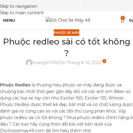
Skip to navigation
Skip to main content
0
MENU
0
PHUỘC XE MÁY
Phuộc redleo sài có tốt không
?
0
hoangtri1992
On Tháng 8 16, 2022
Phuộc Redleo
là thương hiệu phuộc xe máy đang được ưa
chuộng bậc nhất thời gian gần đây đối với các anh em Biker sử
dụng các loại xe tay côn như Exciter 150, Exciter 135, Winner…
Phuộc Redleo được thiết kế đẹp, bắt mắt và có chất lượng được
đánh giá vô cùng cao so với các đối thủ cùng phân khúc. Vậy
phuộc redleo sài có tốt không ? Mua phuộc redleo chính hãng ở
đâu ? Các bạn hãy cùng theo dõi bài viết bên dưới của
Dochoixemay49.com để tìm hiểu thêm nhé.