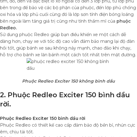
tím, đỏ, đen và đặc biệt lò xo ngoài có đến 3 lớp phủ, từ lớp phủ
bên trong để bảo vệ các bộ phận của phuộc, đến lớp phủ chống
oxi hóa và lớp phủ cuối cùng đó là lớp sơn tính điện bóng loáng
bên ngoài làm tăng giá trị cũng như tính thẩm mĩ của
phuộc
Redleo.
Sử dung phuộc Redleo giúp bạn điều khiển xe một cách dễ
dàng hơn, chạy xe với tốc độ cao vẫn đảm bảo mang lại độ đàn
hồi tốt, giúp bánh xe sau không nảy mạnh, chao đảo khi chạy,
hỗ trợ cho bánh xe lăn bánh một cách tốt nhất trên mặt đường.
Phuộc Redleo Exciter 150 không bình dầu
2. Phuộc Redleo Exciter 150 bình dầu
rời.
Phuộc Redleo Exciter 150 bình dầu rời
Phuộc Redleo có thiết kế cao cấp đảm bảo độ bền bỉ, nhún cực
êm, chịu tải tốt.