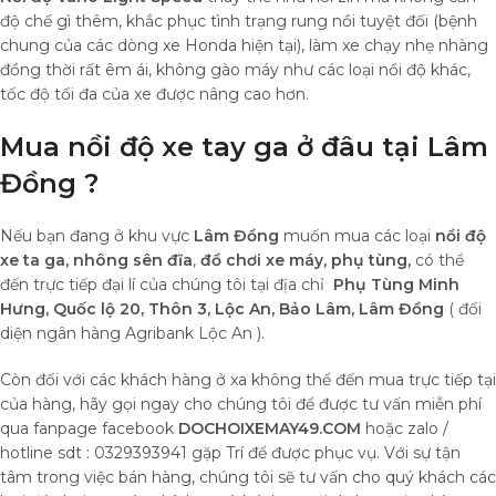
độ chế gì thêm, khắc phục tình trạng rung nồi tuyệt đối (bệnh
chung của các dòng xe Honda hiện tại), làm xe chạy nhẹ nhàng
đồng thời rất êm ái, không gào máy như các loại nồi độ khác,
tốc độ tối đa của xe được nâng cao hơn.
Mua nồi độ xe tay ga ở đâu tại Lâm
Đồng ?
Nếu bạn đang ở khu vực
Lâm Đồng
muốn mua các loại
nồi độ
xe ta ga, nhông sên đĩa
,
đồ chơi xe máy,
phụ tùng,
có thể
đến trực tiếp đại lí của chúng tôi tại địa chỉ
Phụ Tùng Minh
Hưng, Quốc lộ 20, Thôn 3, Lộc An, Bảo Lâm, Lâm Đồng
( đối
diện ngân hàng Agribank Lộc An ).
Còn đối với các khách hàng ở xa không thể đến mua trực tiếp tại
của hàng, hãy gọi ngay cho chúng tôi để được tư vấn miễn phí
qua fanpage facebook
DOCHOIXEMAY49.COM
hoặc zalo /
hotline sdt : 0329393941 gặp Trí để được phục vụ. Với sự tận
tâm trong việc bán hàng, chúng tôi sẽ tư vấn cho quý khách các