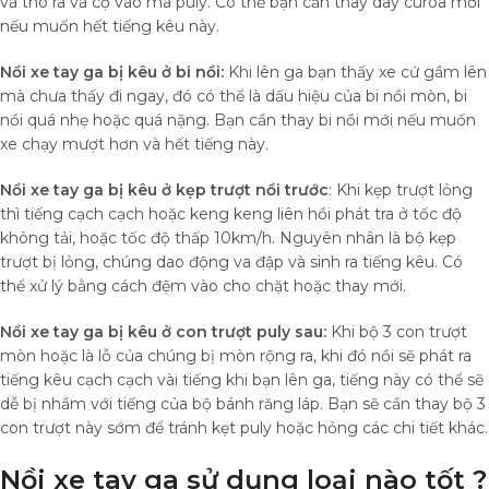
và thò ra và cọ vào má puly. Có thể bạn cần thay dây curoa mới
nếu muốn hết tiếng kêu này.
Nồi xe tay ga bị kêu ở bi nồi:
Khi lên ga bạn thấy xe cứ gầm lên
mà chưa thấy đi ngay, đó có thể là dấu hiệu của bi nồi mòn, bi
nồi quá nhẹ hoặc quá nặng. Bạn cần thay bi nồi mới nếu muốn
xe chạy mượt hơn và hết tiếng này.
Nồi xe tay ga bị kêu ở kẹp trượt nồi trước
: Khi kẹp trượt lỏng
thì tiếng cạch cạch hoặc keng keng liên hồi phát tra ở tốc độ
không tải, hoặc tốc độ thấp 10km/h. Nguyên nhân là bộ kẹp
trượt bị lỏng, chúng dao động va đập và sinh ra tiếng kêu. Có
thể xử lý bằng cách đệm vào cho chặt hoặc thay mới.
Nồi xe tay ga bị kêu ở con trượt puly sau:
Khi bộ 3 con trượt
mòn hoặc là lỗ của chúng bị mòn rộng ra, khi đó nồi sẽ phát ra
tiếng kêu cạch cạch vài tiếng khi bạn lên ga, tiếng này có thể sẽ
dễ bị nhầm với tiếng của bộ bánh răng láp. Bạn sẽ cần thay bộ 3
con trượt này sớm để tránh kẹt puly hoặc hỏng các chi tiết khác.
Nồi xe tay ga sử dụng loại nào tốt ?