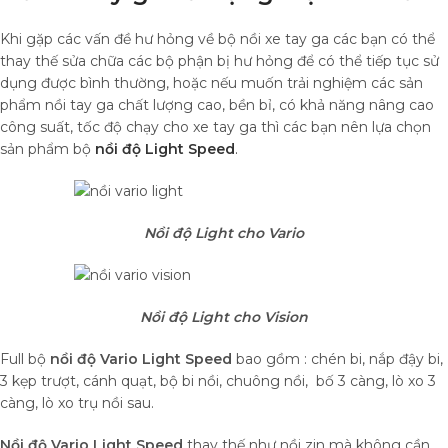
Khi gặp các vấn đề hư hỏng về bộ nồi xe tay ga các bạn có thể
thay thế sửa chữa các bộ phận bị hư hỏng để có thể tiếp tục sử
dụng được bình thường, hoặc nếu muốn trải nghiệm các sản
phẩm nồi tay ga chất lượng cao, bền bỉ, có khả năng nâng cao
công suất, tốc độ chạy cho xe tay ga thì các bạn nên lựa chọn
sản phẩm bộ
nồi độ Light Speed
.
Nồi độ Light cho Vario
Nồi độ Light cho Vision
Full bộ
nồi độ Vario Light Speed
bao gồm : chén bi, nắp đậy bi,
3 kẹp trượt, cánh quạt, bộ bi nồi, chuông nồi, bố 3 càng, lò xo 3
càng, lò xo trụ nồi sau.
Nồi độ Vario Light Speed
thay thế như nồi zin mà không cần