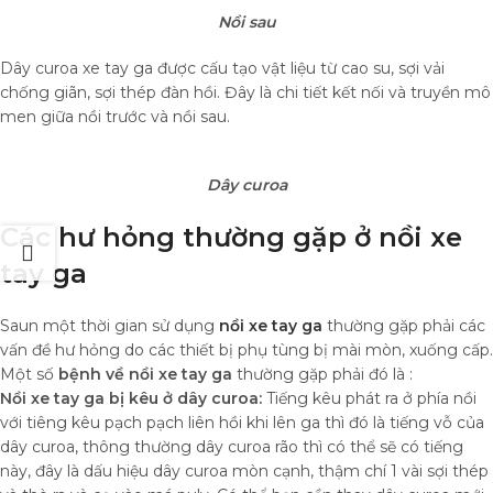
Nồi sau
Dây curoa xe tay ga được cấu tạo vật liệu từ cao su, sợi vải
chống giãn, sợi thép đàn hồi. Đây là chi tiết kết nối và truyền mô
men giữa nồi trước và nồi sau.
Dây curoa
Các hư hỏng thường gặp ở nồi xe
tay ga
Saun một thời gian sử dụng
nồi xe tay ga
thường gặp phải các
vấn đề hư hỏng do các thiết bị phụ tùng bị mài mòn, xuống cấp.
Một số
bệnh về nồi xe tay ga
thường gặp phải đó là :
Nồi xe tay ga bị kêu ở dây curoa:
Tiếng kêu phát ra ở phía nồi
với tiêng kêu pạch pạch liên hồi khi lên ga thì đó là tiếng vỗ của
dây curoa, thông thường dây curoa rão thì có thể sẽ có tiếng
này, đây là dấu hiệu dây curoa mòn cạnh, thậm chí 1 vài sợi thép