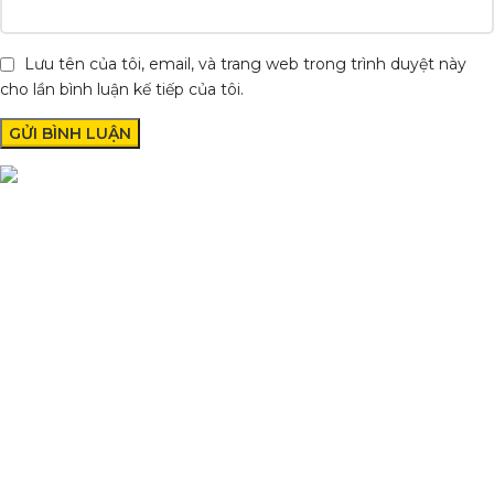
Lưu tên của tôi, email, và trang web trong trình duyệt này
cho lần bình luận kế tiếp của tôi.
Condimentum adipiscing vel neque dis nam parturient orci at
scelerisque neque dis nam parturient.
Quốc lộ 20, Lộc An, Bảo Lâm, Lâm Đồng
Phone: 0329393941 ( Trí )
Email: phutungxemayminhhung@gmail.com
DANH MỤC SẢN PHẨM
Sơn Xịt Xe Máy
Hệ thống màu 2 lớp