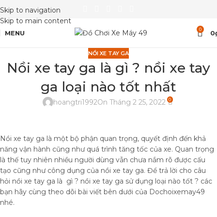
Skip to navigation
Skip to main content
0
MENU
0
NỒI XE TAY GA
Nồi xe tay ga là gì ? nồi xe tay
ga loại nào tốt nhất
0
hoangtri1992
On Tháng 2 25, 2022
Nồi xe tay ga là một bộ phận quan trọng, quyết định đến khả
năng vận hành cũng như quá trình tăng tốc của xe. Quan trọng
là thế tuy nhiên nhiều người dùng vẫn chưa nắm rõ được cấu
tạo cũng như công dụng của nồi xe tay ga. Để trả lời cho câu
hỏi nồi xe tay ga là gì ? nồi xe tay ga sử dụng loại nào tốt ? các
bạn hãy cùng theo dõi bài viết bên dưới của Dochoixemay49
nhé.