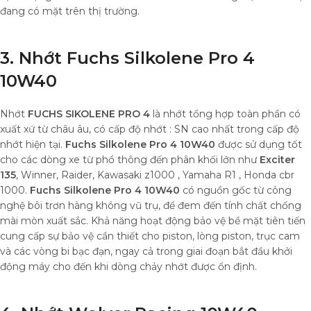
đang có mặt trên thị trường.
3. Nhớt Fuchs Silkolene Pro 4
10W40
Nhớt
FUCHS SIKOLENE PRO 4
là nhớt tổng hợp toàn phần có
xuất xứ từ châu âu, có cấp độ nhớt : SN cao nhất trong cấp độ
nhớt hiện tại.
Fuchs Silkolene Pro 4 10W40
được sử dụng tốt
cho các dòng xe từ phổ thông đến phân khối lớn như
Exciter
135
, Winner, Raider, Kawasaki z1000 , Yamaha R1 , Honda cbr
1000.
Fuchs Silkolene Pro 4 10W40
có nguồn gốc từ công
nghệ bôi trơn hàng không vũ trụ, để đem đến tính chất chống
mài mòn xuất sắc. Khả năng hoạt động bảo vệ bề mặt tiên tiến
cung cấp sự bảo vệ cần thiết cho piston, lòng piston, trục cam
và các vòng bi bạc đạn, ngay cả trong giai đoạn bắt đầu khởi
động máy cho đến khi dòng chảy nhớt được ổn định.