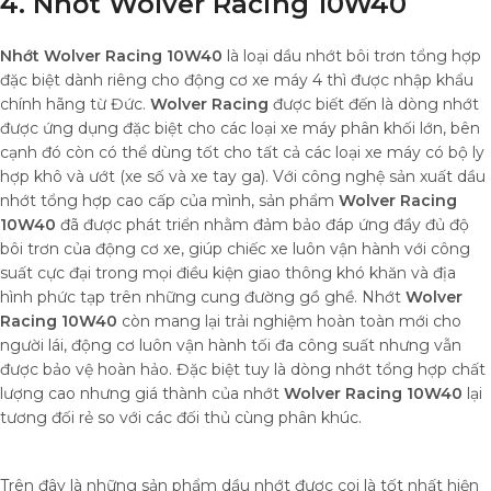
4. Nhớt Wolver Racing 10W40
Nhớt Wolver Racing 10W40
là loại dầu nhớt bôi trơn tổng hợp
đặc biệt dành riêng cho động cơ xe máy 4 thì được nhập khẩu
chính hãng từ Đức.
Wolver Racing
được biết đến là dòng nhớt
được ứng dụng đặc biệt cho các loại xe máy phân khối lớn, bên
cạnh đó còn có thể dùng tốt cho tất cả các loại xe máy có bộ ly
hợp khô và ướt (xe số và xe tay ga). Với công nghệ sản xuất dầu
nhớt tổng hợp cao cấp của mình, sản phẩm
Wolver Racing
10W40
đã được phát triển nhằm đảm bảo đáp ứng đầy đủ độ
bôi trơn của động cơ xe, giúp chiếc xe luôn vận hành với công
suất cực đại trong mọi điều kiện giao thông khó khăn và địa
hình phức tạp trên những cung đường gồ ghề. Nhớt
Wolver
Racing 10W40
còn mang lại trải nghiệm hoàn toàn mới cho
người lái, động cơ luôn vận hành tối đa công suất nhưng vẫn
được bảo vệ hoàn hảo. Đặc biệt tuy là dòng nhớt tổng hợp chất
lượng cao nhưng giá thành của nhớt
Wolver Racing 10W40
lại
tương đối rẻ so với các đối thủ cùng phân khúc.
Trên đây là những sản phẩm dầu nhớt được coi là tốt nhất hiện