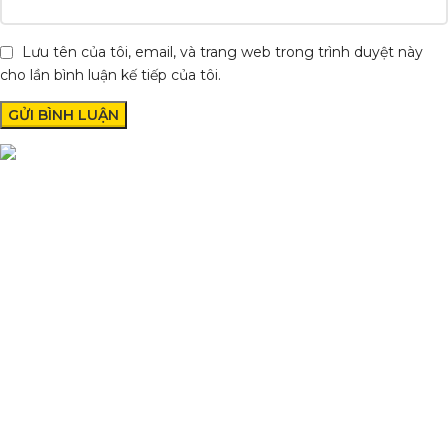
Lưu tên của tôi, email, và trang web trong trình duyệt này
cho lần bình luận kế tiếp của tôi.
Condimentum adipiscing vel neque dis nam parturient orci at
scelerisque neque dis nam parturient.
Quốc lộ 20, Lộc An, Bảo Lâm, Lâm Đồng
Phone: 0329393941 ( Trí )
Email: phutungxemayminhhung@gmail.com
DANH MỤC SẢN PHẨM
Sơn Xịt Xe Máy
Hệ thống màu 2 lớp
Chất hoạt hoá