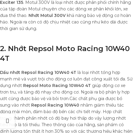
Exciter 135
. Motul 300V là loại nhớt được phân phối chính hãng
của tập đoàn Motul chuyên cho các dòng xe phân khối lớn, xe
đua thể thao.
Nhớt Motul 300V
khả năng bảo vệ động cơ hoàn
hảo. Ngoài ra còn có độ chịu nhiệt cao cũng như kéo dài được
thời gian sử dụng.
2. Nhớt Repsol Moto Racing 10W40
4T
Dầu nhớt Repsol Racing 10W40 4T
là loại nhớt tổng hợp
mạnh mẽ và vượt trội cho động cơ luôn đạt công xuất tối đa. Sử
dụng nhớt
Repsol Moto Racing 10W40 4T
giúp động cơ xe
trơn tru, và tăng độ nhạy cho động cơ. Ngoài ra bộ phận ly hợp
ướt cũng được bảo vệ và bôi trơn.Các chất phụ gia được bổ
sung vào nhớt
Repsol Racing 10W40
nhằm giảm thiểu tác
động mài mòn, đảm bảo độ bền các chi tiết máy. Hợp chất
trong thành phần nhớt có độ bay hơi thấp do vậy lượng nhớt
tiêu hao là tối thiểu. Theo thông cáo của hãng, sản phẩm có
định lượng tổn thất ít hơn 30% so với các thương hiệu khác hiện