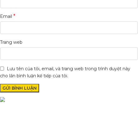
*
Email
Trang web
Lưu tên của tôi, email, và trang web trong trình duyệt này
cho lần bình luận kế tiếp của tôi.
Condimentum adipiscing vel neque dis nam parturient orci at
scelerisque neque dis nam parturient.
Quốc lộ 20, Lộc An, Bảo Lâm, Lâm Đồng