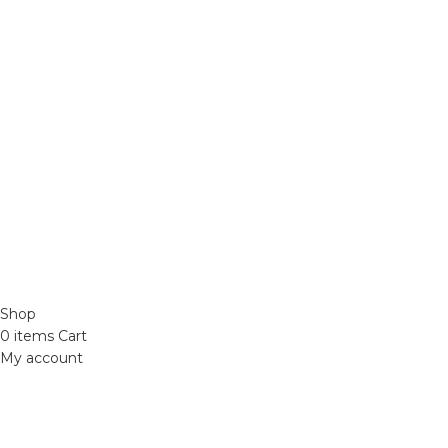
Sơn Xịt Xe Máy
nam parturient orci at scelerisque neque
Hệ thống màu 2 lớ
dis nam parturient.
Chất hoạt hoá
Sơn lót
Quốc lộ 20, Lộc An, Bảo Lâm, Lâm
Đồng
Phone: 0329393941 ( Trí )
Email:
phutungxemayminhhung@gmail.com
ĐỒ CHƠI XE MÁY 49
2021 CREATED BY
Xuan Truong Marketing
Shop
0
items
Cart
My account