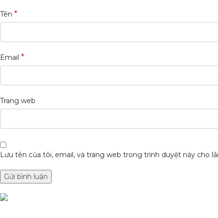
*
Tên
*
Email
Trang web
Lưu tên của tôi, email, và trang web trong trình duyệt này cho lần
DANH MỤC SẢN
Condimentum adipiscing vel neque dis