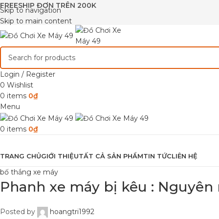
FREESHIP ĐƠN TRÊN 200K
Skip to navigation
Skip to main content
Login / Register
0
Wishlist
0
items
0
₫
Menu
0
items
0
₫
Browse Categories
TRANG CHỦ
GIỚI THIỆU
TẤT CẢ SẢN PHẨM
TIN TỨC
LIÊN HỆ
bố thắng xe máy
Phanh xe máy bị kêu : Nguyên
Posted by
hoangtri1992