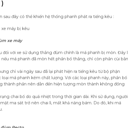
 )
 sau đây có thể khiến hệ thống phanh phát ra tiếng kêu :
ùm xe máy
 đối với xe sử dụng thắng đùm chính là má phanh bị mòn. Đây l
tra nếu má phanh đã mòn hết phần bố thắng, chỉ còn phần cùi bằ
g chỉ vài ngày sau đã lại phát hiện ra tiếng kêu từ bộ phận
c loại má phanh kém chất lượng. Với các loại phanh này, phần bố
rong thành phần nên dẫn đến hiện tượng mòn thành không đồng
ạng chai bố do quá nhiệt trong thời gian dài. Khi sử dụng, người
mặt ma sát trở nên chai lì, mất khả năng bám. Do đó, khi má
u.
 đùm Recto