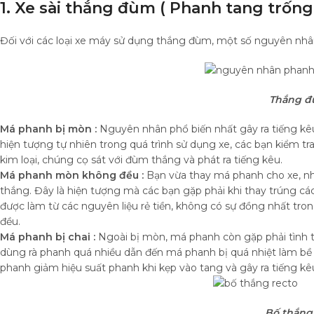
1. Xe sài thắng đùm ( Phanh tang trống
Đối với các loại xe máy sử dụng thắng đùm, một số nguyên nhân
Thắng đ
Má phanh bị mòn :
Nguyên nhân phổ biến nhất gây ra tiếng kêu
hiện tượng tự nhiên trong quá trình sử dụng xe, các bạn kiểm 
kim loại, chúng cọ sát với đùm thắng và phát ra tiếng kêu.
Má phanh mòn không đều :
Bạn vừa thay má phanh cho xe, nhưn
thắng. Đây là hiện tượng mà các bạn gặp phải khi thay trúng cá
được làm từ các nguyên liệu rẻ tiền, không có sự đồng nhất t
đều.
Má phanh bị chai :
Ngoài bị mòn, má phanh còn gặp phải tình tr
dùng rà phanh quá nhiều dẫn đến má phanh bị quá nhiệt làm bề 
phanh giảm hiệu suất phanh khi kẹp vào tang và gây ra tiếng kê
Bố thắng