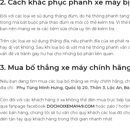
2. Cách khắc phục phanh xe máy bị
Đối với các loại xe sử dụng thắng đùm, do hệ thống phanh tang
trong mà bắt buộc phải tháo đùm ra mới có thể kiểm tra. Vì thế 
bạn nên mang xe ra các tiệm sửa chữa uy tín để kiểm tra.
Trên các loại xe sử dụng thắng đĩa, nếu phanh đĩa của xe phát ra
hay dị vật không. Sau khi loại bỏ dị vật mà hệ thống phanh vẫn 
vấn đề và tránh gây hư hại cho những bộ phận liên quan.
3. Mua bố thắng xe máy chính hãng
Nếu bạn đang tìm mua các loại bố thắng xe máy chính hãng, chất
địa chỉ :
Phụ Tùng Minh Hưng, Quốc lộ 20, Thôn 3, Lộc An, 
Còn đối với các khách hàng ở xa không thể đến mua trực tiếp tạ
qua fanpage facebook
DOCHOIXEMAY49.COM
hoặc zalo / hotli
việc bán hàng, chúng tôi sẽ tư vấn cho quý khách các loại đồ c
đến tận tay quý khách hàng trong thời gian nhanh nhất