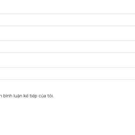
 bình luận kế tiếp của tôi.
 PHẨM
HỖ TRỢ KHÁCH HÀNG