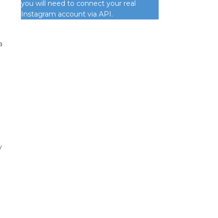
you will need to connect your real
Instagram account via API.
a
y