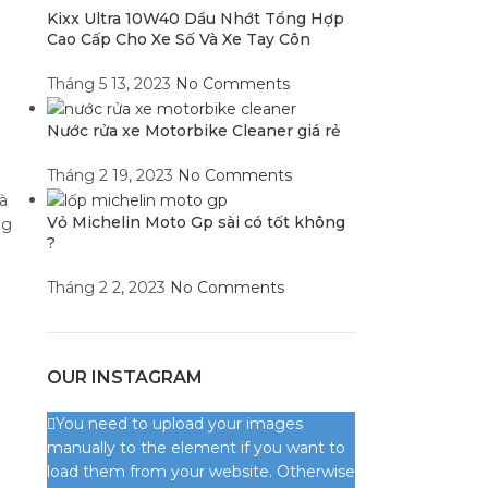
Kixx Ultra 10W40 Dầu Nhớt Tổng Hợp
Cao Cấp Cho Xe Số Và Xe Tay Côn
Tháng 5 13, 2023
No Comments
Nước rửa xe Motorbike Cleaner giá rẻ
Tháng 2 19, 2023
No Comments
à
Vỏ Michelin Moto Gp sài có tốt không
ng
?
Tháng 2 2, 2023
No Comments
OUR INSTAGRAM
You need to upload your images
manually to the element if you want to
load them from your website. Otherwise