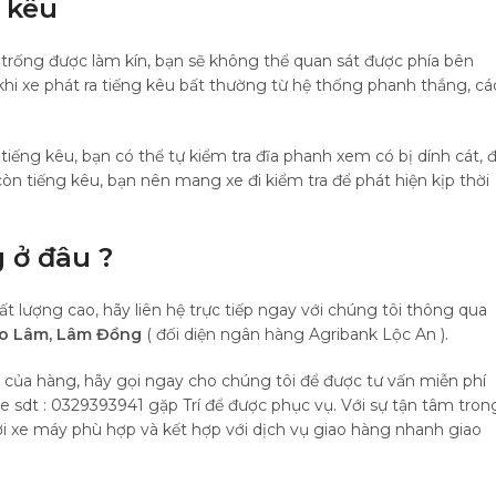
 kêu
 trống được làm kín, bạn sẽ không thể quan sát được phía bên
khi xe phát ra tiếng kêu bất thường từ hệ thống phanh thắng, cá
 tiếng kêu, bạn có thể tự kiểm tra đĩa phanh xem có bị dính cát, 
còn tiếng kêu, bạn nên mang xe đi kiểm tra để phát hiện kịp thời
 ở đâu ?
 lượng cao, hãy liên hệ trực tiếp ngay với chúng tôi thông qua
Bảo Lâm, Lâm Đồng
( đối diện ngân hàng Agribank Lộc An ).
i của hàng, hãy gọi ngay cho chúng tôi để được tư vấn miễn phí
ne sdt : 0329393941 gặp Trí để được phục vụ. Với sự tận tâm tron
hơi xe máy phù hợp và kết hợp với dịch vụ giao hàng nhanh giao