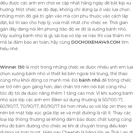
đều được các anh em chơi xe cập nhật hằng ngày để bắt kịp xu
hướng. Một chiếc xe độ đẹp, không chỉ dừng lại ở việc lựa chọn
những món đồ giá trị gắn vào mà còn phụ thuộc vào cách lắp
đặt, bố trí sao cho hợp lý, vừa mắt nhất cho chiếc xe. Thời gian
gần đây đang nổi lên phong trào độ xe đó là xuống bánh nhỏ.
Vậy xuống bánh nhỏ là gì, sài loại vỏ lốp xe nào thì vừa thẩm mĩ
mà lại đảm bảo an toàn, hãy cùng
DOCHOIXEMAY49.COM
tìm
hiểu nhé.
Winner 150
là một trong những chiếc xe được nhiều ạnh em lựa
chọn xuống bánh nhỏ vì thiết kế bên ngoài trẻ trung, thể thao
cũng như khối động cơ mạnh mẽ. Độ
bánh nhỏ
để trông chiếc
xe trở nên gọn gàng hơn, dàn chân trở nên nổi bật cũng như
tốc độ tối đa được nâng thêm 1 tầng cao mới. Vì khi xuống bánh
nhỏ size lốp các anh em Biker sử dụng thường là 50/100-17,
60/90/17, 70/90/17, 80/90/17 bé hơn nhiều so với lốp zin theo xe
nên bè mặt tiếp xúc giữa lốp xe và mặt đường là rất ít. Thay các
loại lốp thông thường sẽ không đảm bảo được chất lượng cũng
như độ bám đường cho chiếc xe khi di chuyển trong điều kiện
đường xá trơn trượt. Hiện nay Cheetah là hãng lốp xe Thái Lan đi