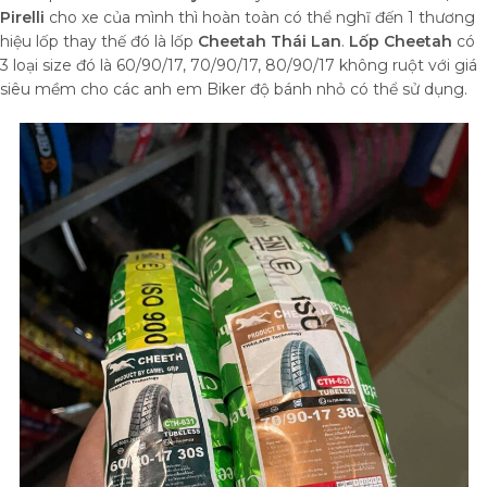
Pirelli
cho xe của mình thì hoàn toàn có thể nghĩ đến 1 thương
hiệu lốp thay thế đó là lốp
Cheetah Thái Lan
.
Lốp Cheetah
có
3 loại size đó là 60/90/17, 70/90/17, 80/90/17 không ruột với giá
siêu mềm cho các anh em Biker độ bánh nhỏ có thể sử dụng.