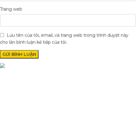
Trang web
Lưu tên của tôi, email, và trang web trong trình duyệt này
cho lần bình luận kế tiếp của tôi.
Condimentum adipiscing vel neque dis nam parturient orci at
scelerisque neque dis nam parturient.
Quốc lộ 20, Lộc An, Bảo Lâm, Lâm Đồng
Phone: 0329393941 ( Trí )
Email: phutungxemayminhhung@gmail.com
DANH MỤC SẢN PHẨM